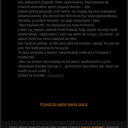
bez większych tragedii, małe zawirowania, dojrzewanie do
nowych wniosków, sporo pogody ducha i ...tyle.
Dałem jedną gwiazdę, choć wiem, że znajdą się tacy (zapewne
głównie panie), dla których ten film może być pięciogwiazdkowy.
Niestety, ja jestem facetem, do tego marudnym i takie
"obyczajóweczki" nie wpływają na moje hormony.
Lekko się ogląda, jednak mnie brakuje tutaj jakiejś mocnej myśli
przewodniej - obejrzałem i sam nie wiem do czego, czy może : do
jakich myśli ma mnie nakłonić ten film.
Nie myślcie jednak, że film jest jakiś bezmyślny i płaski, bo tak nie
jest. Nie trafił jedynie w me gusta.
To taka sielanka u dawno niewidzianej ciotki przy herbatce i
ciasteczku.
Jako, że jestem niecierpliwy to na takich spotkaniach często
obserwuję klamkę marząc o ...grzecznym wycofaniu się, żeby nie
urazić uczuć ciotki ;)
Dzięki za wrzutkę.
odpowiedz
Przejdź do pełnej wersji cda.pl
Nasz serwis wykorzystuje pliki cookie (zobacz
naszą politykę
). Warunki