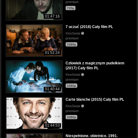
premium
720p
01:47:16
7 uczuć (2018) Cały film PL
KinoSwiat
premium
1080p
01:52:24
Człowiek z magicznym pudełkiem
(2017) Cały film PL
KinoSwiat
premium
1080p
01:40:44
Carte blanche (2015) Cały film PL
KinoSwiat
premium
1080p
01:44:53
Niespełnione. obietnice. 1991.