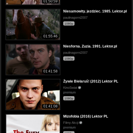
01:50:59
Niesamowity. jezdziec. 1985. Lektor.pl
paulinagorni2007
1080p
01:55:46
Niesforna. Zuzia. 1991. Lektor.pl
paulinagorni2007
1080p
01:41:58
Żywie Biełaruś! (2012) Lektor PL
KinoSwiat
premium
1080p
01:41:08
Mizofobia (2016) Lektor PL
Filmy Akcji
premium