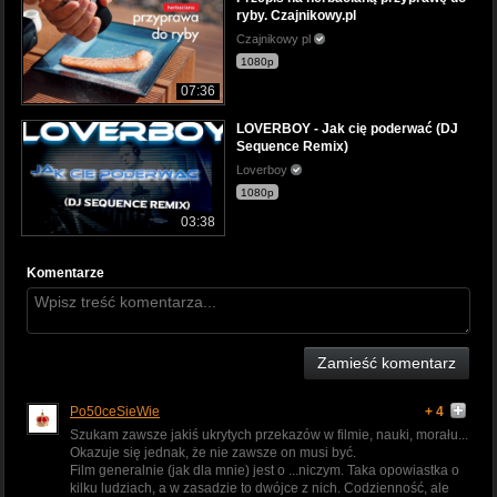
ryby. Czajnikowy.pl
Czajnikowy pl
1080p
07:36
LOVERBOY - Jak cię poderwać (DJ
Sequence Remix)
Loverboy
1080p
03:38
Komentarze
Zamieść komentarz
Po50ceSieWie
+ 4
Szukam zawsze jakiś ukrytych przekazów w filmie, nauki, morału...
Okazuje się jednak, że nie zawsze on musi być.
Film generalnie (jak dla mnie) jest o ...niczym. Taka opowiastka o
kilku ludziach, a w zasadzie to dwójce z nich. Codzienność, ale