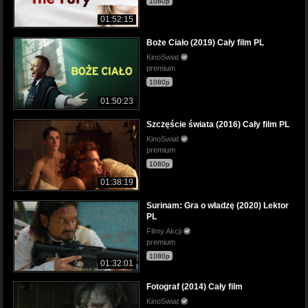
1080p
01:52:15
Boże Ciało (2019) Cały film PL
KinoSwiat
premium
1080p
01:50:23
Szczęście świata (2016) Cały film PL
KinoSwiat
premium
1080p
01:38:19
Surinam: Gra o władzę (2020) Lektor
PL
Filmy Akcji
premium
1080p
01:32:01
Fotograf (2014) Cały film
KinoSwiat