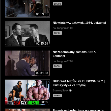
1080p
01:53:31
Niewłaściwy. człowiek. 1956. Lektor.pl
paulinagorni2007
1080p
01:45:29
Niezapomniany. romans. 1957.
Lektor.pl
paulinagorni2007
1080p
01:54:48
BUDOWA MIĘŚNI vs BUDOWA SIŁY |
Kulturystyka vs Trójbój
StalowySzok
1080p
10:55
Przepis na herbacianą przyprawę do