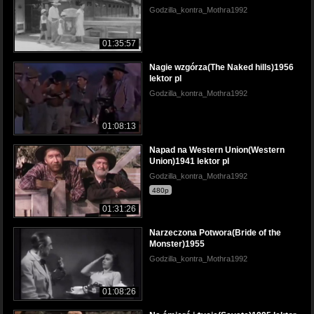
Godzilla_kontra_Mothra1992
01:35:57
Nagie wzgórza(The Naked hills)1956
lektor pl
Godzilla_kontra_Mothra1992
01:08:13
Napad na Western Union(Western
Union)1941 lektor pl
Godzilla_kontra_Mothra1992
480p
01:31:26
Narzeczona Potwora(Bride of the
Monster)1955
Godzilla_kontra_Mothra1992
01:08:26