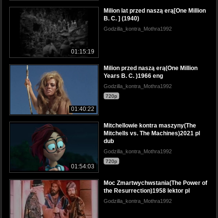
Milion lat przed naszą erą[One Million
B. C. ] (1940)
Godzilla_kontra_Mothra1992
01:15:19
Milion przed naszą erą(One Million
Years B. C. )1966 eng
Godzilla_kontra_Mothra1992
720p
01:40:22
Mitchellowie kontra maszyny(The
Mitchells vs. The Machines)2021 pl
dub
Godzilla_kontra_Mothra1992
720p
01:54:03
Moc Zmartwychwstania(The Power of
the Resurrection)1958 lektor pl
Godzilla_kontra_Mothra1992