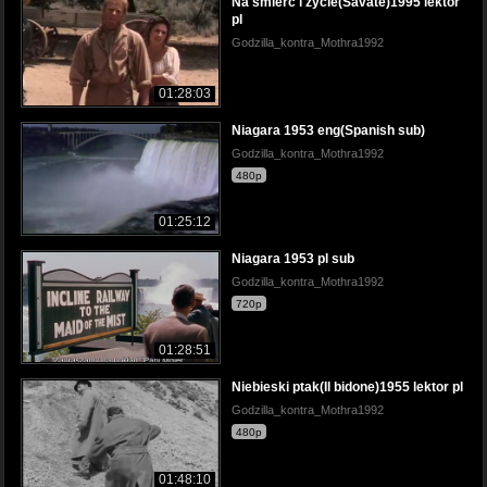
Na śmierć i życie(Savate)1995 lektor
pl
Godzilla_kontra_Mothra1992
01:28:03
Niagara 1953 eng(Spanish sub)
Godzilla_kontra_Mothra1992
480p
01:25:12
Niagara 1953 pl sub
Godzilla_kontra_Mothra1992
720p
01:28:51
Niebieski ptak(Il bidone)1955 lektor pl
Godzilla_kontra_Mothra1992
480p
01:48:10