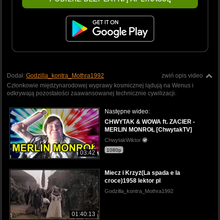
Dodał:
Godzilla_kontra_Mothra1992
zwiń opis video
Członkowie międzynarodowej wyprawy kosmicznej lądują na Wenus i
odkrywają pozostałości zaawansowanej technicznie cywilizacji.
Następne wideo:
CHWYTAK & WOWA ft. ZACIER -
MERLIN MONROŁ [ChwytakTV]
ChwytakWiktor
1080p
03:42
Miecz i Krzyż(La spada e la
croce)1958 lektor pl
Godzilla_kontra_Mothra1992
01:40:13