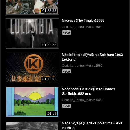
01:28:38
Mrowiec(The Tingler)1959
Godzilla_kontra_Mothra1992
480p
01:21:32
Młodość bestii(Yajū no Seishun) 1963
Lektor pl
Godzilla_kontra_Mothra1992
480p
01:31:31
Nadchodzi Garfield(Here Comes
Garfield)1982 eng
Godzilla_kontra_Mothra1992
480p
24:19
Naga Wyspa(Hadaka no shima)1960
lektor pl