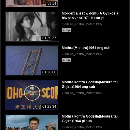
59:14
Morderca jest w domu(A Gyilkos a
házban van)1971 lektor pl
Godzilla_kontra_Mothra1992
480p
01:30:37
Mothra(Mosura)1961 eng dub
Godzilla_kontra_Mothra1992
480p
01:30:08
Mothra kontra Godzilla(Mosura tai
Gojira)1964 eng sub
Godzilla_kontra_Mothra1992
01:28:34
Mothra kontra Godzilla(Mosura tai
Gojira)1964 pl sub
Godzilla_kontra_Mothra1992