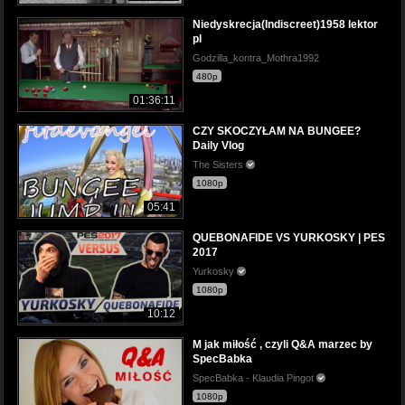
Niedyskrecja(Indiscreet)1958 lektor
pl
Godzilla_kontra_Mothra1992
480p
01:36:11
CZY SKOCZYŁAM NA BUNGEE?
Daily Vlog
The Sisters
1080p
05:41
QUEBONAFIDE VS YURKOSKY | PES
2017
Yurkosky
1080p
10:12
M jak miłość , czyli Q&A marzec by
SpecBabka
SpecBabka - Klaudia Pingot
1080p