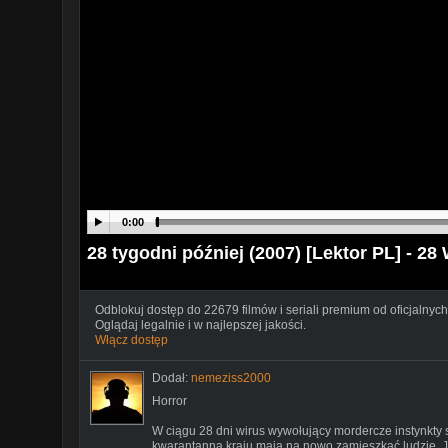
0:00
28 tygodni później (2007) [Lektor PL] - 28
Odblokuj dostęp do 22679 filmów i seriali premium od oficjalnych
Oglądaj legalnie i w najlepszej jakości.
Włącz dostęp
Dodał:
nemeziss2000
Horror
W ciągu 28 dni wirus wywołujący mordercze instynkty 
kwarantanną kraju mają na nowo zamieszkać ludzie. J