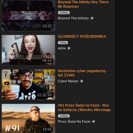
Beyond The Infinity Hey There
Mr Bateman
1080p
Beyond The Infinity
03:25
ULUBIEŃCY PAŹDZIERNIKA
720p
adria
06:24
Niedzielne cyber pogaduchy -
NA ŻYWO
Cyber Marian
01:32:34
#91 Przez Świat na Fazie - Noc
na Saharze | Maroko, Merzouga
1080p
Przez Świat Na Fazie
19:54