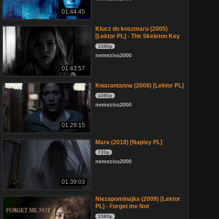
01:44:45
Klucz do koszmaru (2005)
[Lektor PL] - The Skeleton Key
1080p
nemeziss2000
01:43:57
Kwarantanna (2008) [Lektor PL]
1080p
nemeziss2000
01:29:15
Mara (2018) [Napisy PL]
720p
nemeziss2000
01:39:03
Niezapominajka (2009) [Lektor
PL] - Forget me Not
1080p