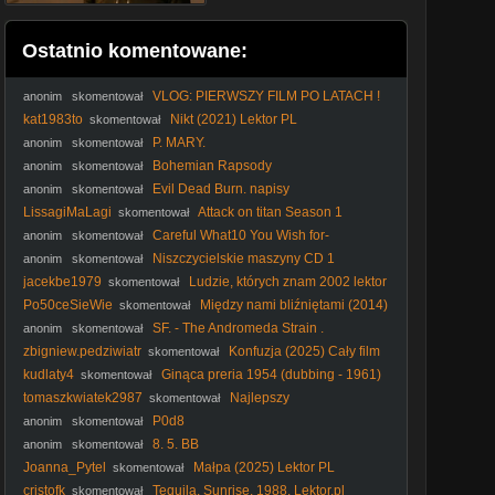
Ostatnio komentowane:
VLOG: PIERWSZY FILM PO LATACH !
anonim
skomentował
kat1983to
Nikt (2021) Lektor PL
skomentował
P. MARY.
anonim
skomentował
Bohemian Rapsody
anonim
skomentował
Evil Dead Burn. napisy
anonim
skomentował
LissagiMaLagi
Attack on titan Season 1
skomentował
Odcinek 22 [Napisy PL]
Careful What10 You Wish for-
anonim
skomentował
Ostrożnie, czego11 sobie życzysz.
Niszczycielskie maszyny CD 1
anonim
skomentował
jacekbe1979
Ludzie, których znam 2002 lektor
skomentował
pl
Po50ceSieWie
Między nami bliźniętami (2014)
skomentował
[Lektor PL] - The Skeleton Twins
SF. - The Andromeda Strain .
anonim
skomentował
Tajemnica. Andromedy. (1971) lektor
zbigniew.pedziwiatr
Konfuzja (2025) Cały film
skomentował
PL
kudlaty4
Ginąca preria 1954 (dubbing - 1961)
skomentował
tomaszkwiatek2987
Najlepszy
skomentował
P0d8
anonim
skomentował
8. 5. BB
anonim
skomentował
Joanna_Pytel
Małpa (2025) Lektor PL
skomentował
cristofk
Tequila. Sunrise. 1988. Lektor.pl
skomentował