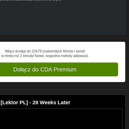
Włącz dostęp do 22679 znakomitych filmów i seriali
w mniej niż 2 minuty! Nowe, wygodne metody aktywacji.
Dołącz do CDA Premium
[Lektor PL] - 28 Weeks Later