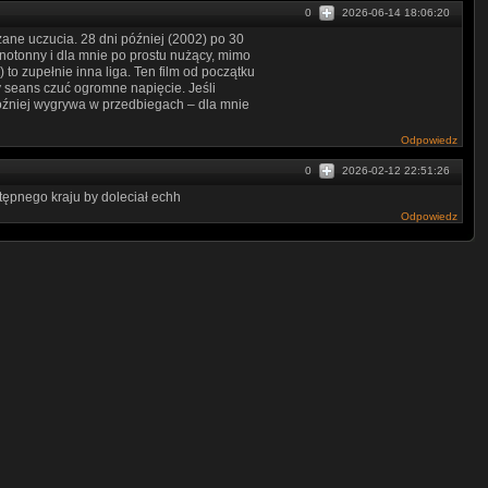
0
2026-06-14 18:06:20
ane uczucia. 28 dni później (2002) po 30
monotonny i dla mnie po prostu nużący, mimo
) to zupełnie inna liga. Ten film od początku
ły seans czuć ogromne napięcie. Jeśli
później wygrywa w przedbiegach – dla mnie
Odpowiedz
0
2026-02-12 22:51:26
tępnego kraju by doleciał echh
Odpowiedz