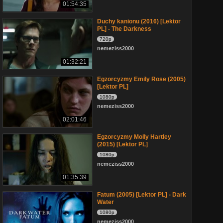
01:54:35
Duchy kanionu (2016) [Lektor
PL] - The Darkness
720p
nemeziss2000
01:32:21
Egzorcyzmy Emily Rose (2005)
[Lektor PL]
1080p
nemeziss2000
02:01:46
Egzorcyzmy Molly Hartley
(2015) [Lektor PL]
1080p
nemeziss2000
01:35:39
Fatum (2005) [Lektor PL] - Dark
Water
1080p
nemeziss2000