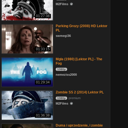
M2Films
01:27:38
Parking Grozy (2008) HD Lektor
PL
swmegi36
01:33:15
Mgła (1980) [Lektor PL] - The
Fog
1080p
nemeziss2000
01:29:34
Zombie SS 2 (2014) Lektor PL
premium
1080p
M2Films
01:36:38
Duma i uprzedzenie, i zombie