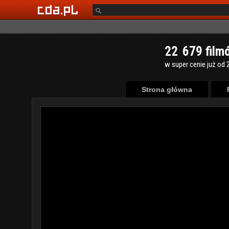
2
2
6
7
9
film
w super cenie już od 2
Strona główna