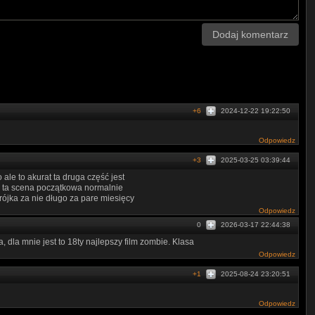
Dodaj komentarz
+6
2024-12-22 19:22:50
Odpowiedz
+3
2025-03-25 03:39:44
ale to akurat ta druga część jest
wgl ta scena początkowa normalnie
rójka za nie długo za pare miesięcy
Odpowiedz
0
2026-03-17 22:44:38
 dla mnie jest to 18ty najlepszy film zombie. Klasa
Odpowiedz
+1
2025-08-24 23:20:51
Odpowiedz