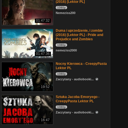
(2016) [Lektor PL]
1080p
Nemeziss200
01:47:32
Duma i uprzedzenie, i zombie
(2016) [Lektor PL] - Pride and
Prejudice and Zombies
1080p
nemeziss2000
01:47:36
Nocny Kierowca - CreepyPasta
Lektor PL
1080p
Zaczytany - audiobooki...
19:52
Sztuka Jacoba Emoryego -
CreepyPasta Lektor PL
1080p
Zaczytany - audiobooki...
16:47