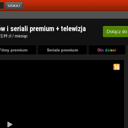
ów i seriali premium + telewizja
Dołącz
do
3,99 zł / miesiąc
Filmy premium
Seriale premium
Dla dzieci