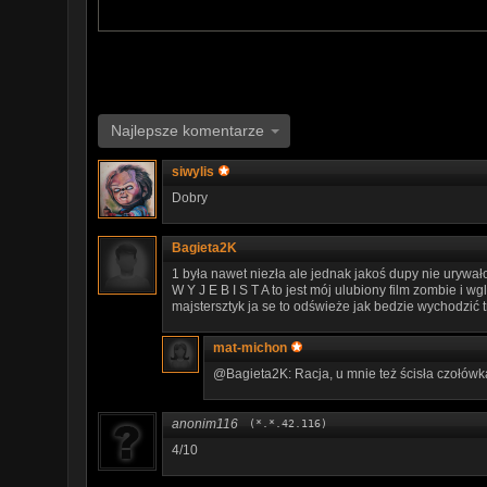
Najlepsze komentarze
siwylis
Dobry
Bagieta2K
1 była nawet niezła ale jednak jakoś dupy nie urywało 
W Y J E B I S T A to jest mój ulubiony film zombie i 
majstersztyk ja se to odświeże jak bedzie wychodzić t
mat-michon
@Bagieta2K: Racja, u mnie też ścisła czołówka,
anonim116
(*.*.42.116)
4/10