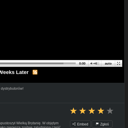
0:00
auto
 Weeks Later
 dystrybutorów!
spustoszył Wielką Brytanię. W objętym
Embed
Zgłoś
ako pierwsza zostaje zaludniona część