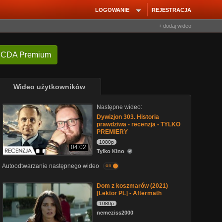
LOGOWANIE
REJESTRACJA
+ dodaj wideo
 CDA Premium
Wideo użytkowników
Następne wideo:
Dywizjon 303. Historia
prawdziwa - recenzja - TYLKO
PREMIERY
1080p
04:02
Tylko Kino
Autoodtwarzanie następnego wideo
on
Dom z koszmarów (2021)
[Lektor PL] - Aftermath
1080p
nemeziss2000