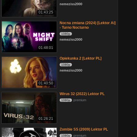
nemeziss2000
01:43:25
Nocna zmiana (2024) [Lektor Ai]
- Turno Nocturno
1080p
nemeziss2000
01:48:01
Opiekunka 2 [Lektor PL]
1080p
nemeziss2000
01:40:50
Wirus 32 (2022) Lektor PL
premium
1080p
01:26:21
Zombie SS (2009) Lektor PL
premium
1080p