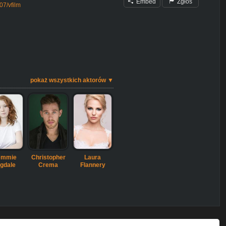
Embed
Zgłoś
07/vfilm
pokaż wszystkich aktorów ▼
emmie
Christopher
Laura
gdale
Crema
Flannery