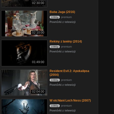
02:30:00
Baba Jaga (2016)
premium
1080p
Powtórki z telewizji
02:10:00
Rekiny z lawiny (2014)
premium
1080p
Powtórki z telewizji
01:49:00
Resident Evil 2: Apokalipsa
(2004)
premium
1080p
Powtórki z telewizji
02:04:00
W otchłani Loch Ness (2007)
premium
1080p
Powtórki z telewizji