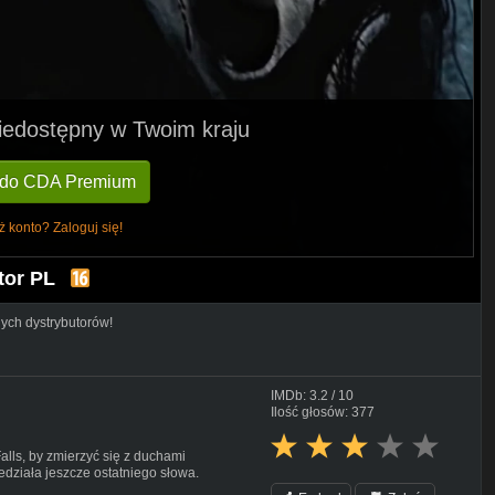
 niedostępny w Twoim kraju
 do CDA Premium
ż konto? Zaloguj się!
tor PL
nych dystrybutorów!
IMDb: 3.2 / 10
Ilość głosów: 377
lls, by zmierzyć się z duchami
edziała jeszcze ostatniego słowa.