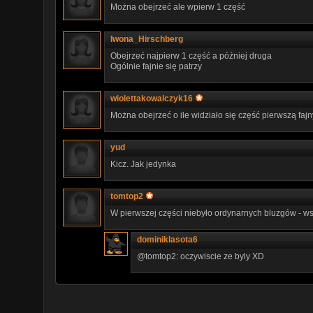
Można obejrzeć ale wpierw 1 część
Iwona_Hirschberg
Obejrzeć najpierw 1 część a później druga
Ogólnie fajnie się patrzy
wiolettakowalczyk16
Można obejrzeć o ile widziało się część pierwszą fajn
yud
Kicz. Jak jedynka
tomtop2
W pierwszej części niebyło ordynarnych bluzgów - wsp
dominiklasota6
@tomtop2: oczywiscie ze byly XD