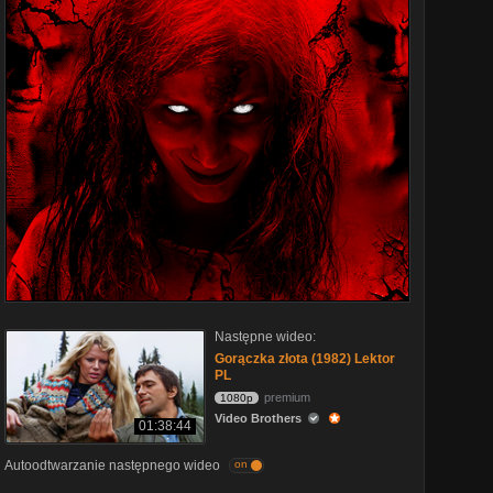
Następne wideo:
Gorączka złota (1982) Lektor
PL
premium
1080p
Video Brothers
01:38:44
Autoodtwarzanie następnego wideo
on