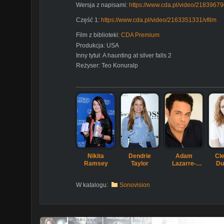
Wersja z napisami:
https://www.cda.pl/video/21839679
Część 1:
https://www.cda.pl/video/2163351331/vfilm
Film z biblioteki:
CDA Premium
Produkcja:
USA
Inny tytuł:
A haunting at silver falls 2
Reżyser:
Teo Konuralp
Nikita
Dendrie
Adam
Cl
Ramsey
Taylor
Lazarre-
Du
White
W katalogu:
Sonovision