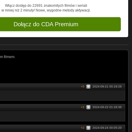
Włącz dostęp do 22691 znakomitych filmów i seriali
w mniej niż 2 minuty! Nowe, wygodne metody aktywacji.
Dołącz do CDA Premium
m filmem.
+5
2024-09-21 00:19:26
+3
2024-09-22 01:18:36
+2
2024-09-24 00:05:20