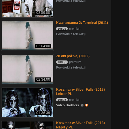
Powtórki z telewizji
02:59:00
Kwarantanna 2: Terminal (2011)
premium
1080p
Powtórki z telewizji
02:04:00
28 dni później (2002)
premium
1080p
Powtórki z telewizji
02:34:00
Koszmar w Silver Falls (2013)
Lektor PL
premium
1080p
Video Brothers
01:36:39
Koszmar w Silver Falls (2013)
Napisy PL