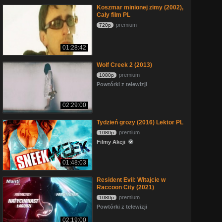
Koszmar minionej zimy (2002),
Cały film PL
premium
720p
01:28:42
Wolf Creek 2 (2013)
premium
1080p
Powtórki z telewizji
02:29:00
Tydzień grozy (2016) Lektor PL
premium
1080p
Filmy Akcji
01:48:03
Resident Evil: Witajcie w
Raccoon City (2021)
premium
1080p
Powtórki z telewizji
02:19:00