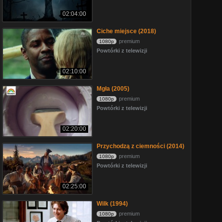
02:04:00
Ciche miejsce (2018)
premium
1080p
Powtórki z telewizji
02:10:00
Mgła (2005)
premium
1080p
Powtórki z telewizji
02:20:00
Przychodzą z ciemności (2014)
premium
1080p
Powtórki z telewizji
02:25:00
Wilk (1994)
premium
1080p