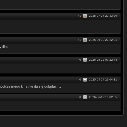
+1
2025-07-27 22:33:39
+1
2025-06-30 22:22:21
y film
0
2026-05-22 00:22:48
0
2025-04-24 21:04:31
ółczesnego kina nie da się oglądać.....
0
2026-06-12 10:02:05