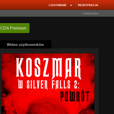
LOGOWANIE
REJESTRACJA
+ dodaj wideo
 CDA Premium
Wideo użytkowników