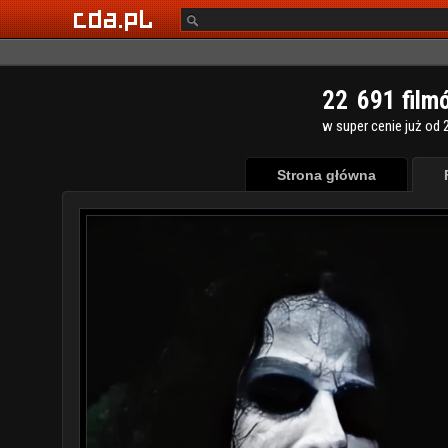
2
2
6
9
1
film
w super cenie już od 2
Strona główna