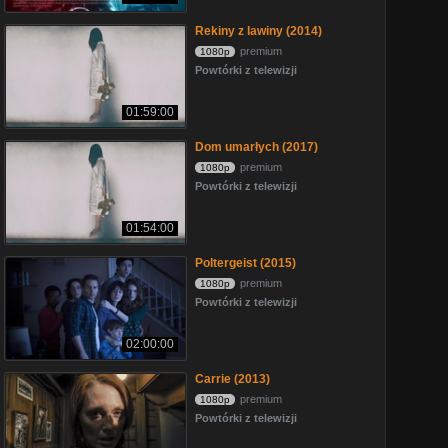
Rekiny z lawiny (2014)
premium
1080p
Powtórki z telewizji
01:59:00
Dom umarłych (2017)
premium
1080p
Powtórki z telewizji
01:54:00
Poltergeist (2015)
premium
1080p
Powtórki z telewizji
02:00:00
Carrie (2013)
premium
1080p
Powtórki z telewizji