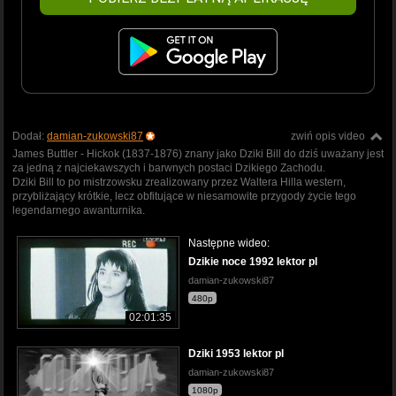
Dodał:
damian-zukowski87
zwiń opis video
James Buttler - Hickok (1837-1876) znany jako Dziki Bill do dziś uważany jest
za jedną z najciekawszych i barwnych postaci Dzikiego Zachodu.
Dziki Bill to po mistrzowsku zrealizowany przez Waltera Hilla western,
przybliżający krótkie, lecz obfitujące w niesamowite przygody życie tego
legendarnego awanturnika.
Następne wideo:
Dzikie noce 1992 lektor pl
damian-zukowski87
480p
02:01:35
Dziki 1953 lektor pl
damian-zukowski87
1080p