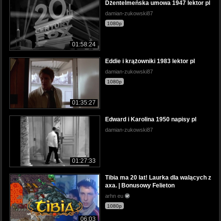
Dżentelmeńska umowa 1947 lektor pl
damian-zukowski87
1080p
01:58:24
Eddie i krążowniki 1983 lektor pl
damian-zukowski87
1080p
01:35:27
Edward i Karolina 1950 napisy pl
damian-zukowski87
01:27:33
Tibia ma 20 lat! Laurka dla walących z
axa. | Bonusowy Felieton
arhn eu
1080p
06:03