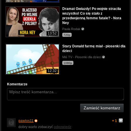
Dramat Gwiazdy! Po wojnie straciła
wszystko! Co się stało z
przedwojenną femme fatale? - Nora
Ney
Paula Rodak
13:52
720p
Stary Donald farmę miał - piosenki dla
dzieci
Miś TV - Piosenki dla dzieci
1080p
12:32
Komentarze
Zamieść komentarz
pawlos11
+ 1
dobry warto zobaczyć
odpowiedz