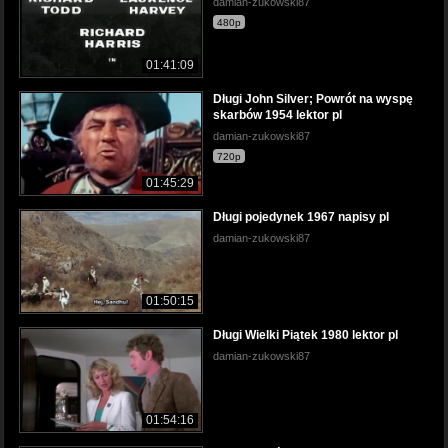
damian-zukowski87
480p
01:41:09
Długi John Silver; Powrót na wyspę
skarbów 1954 lektor pl
damian-zukowski87
720p
01:45:29
Długi pojedynek 1967 napisy pl
damian-zukowski87
01:50:15
Długi Wielki Piątek 1980 lektor pl
damian-zukowski87
01:54:16