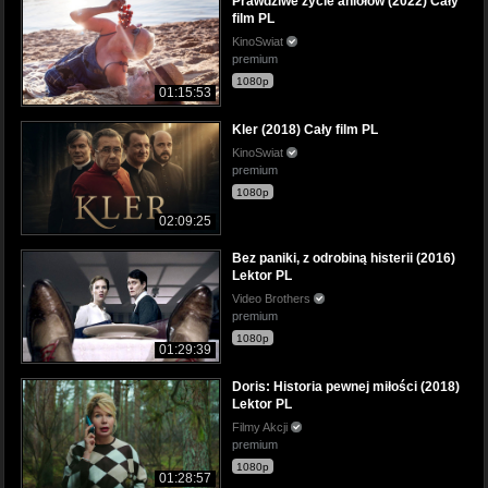
Prawdziwe życie aniołów (2022) Cały
film PL
KinoSwiat
premium
1080p
01:15:53
Kler (2018) Cały film PL
KinoSwiat
premium
1080p
02:09:25
Bez paniki, z odrobiną histerii (2016)
Lektor PL
Video Brothers
premium
1080p
01:29:39
Doris: Historia pewnej miłości (2018)
Lektor PL
Filmy Akcji
premium
1080p
01:28:57