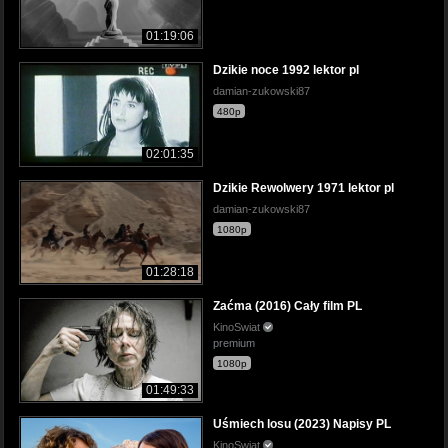
01:19:06
Dzikie noce 1992 lektor pl
damian-zukowski87
480p
02:01:35
Dzikie Rewolwery 1971 lektor pl
damian-zukowski87
1080p
01:28:18
Zaćma (2016) Cały film PL
KinoSwiat
premium
1080p
01:49:33
Uśmiech losu (2023) Napisy PL
KinoSwiat