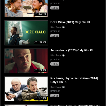
premium
1080p
01:44:03
Boże Ciało (2019) Cały film PL
KinoSwiat
premium
1080p
01:50:23
Jedna dusza (2023) Cały film PL
KinoSwiat
premium
1080p
01:33:19
Kochanie, chyba cię zabiłem (2014)
Cały Film PL
KinoSwiat
premium
1080p
01:27:19