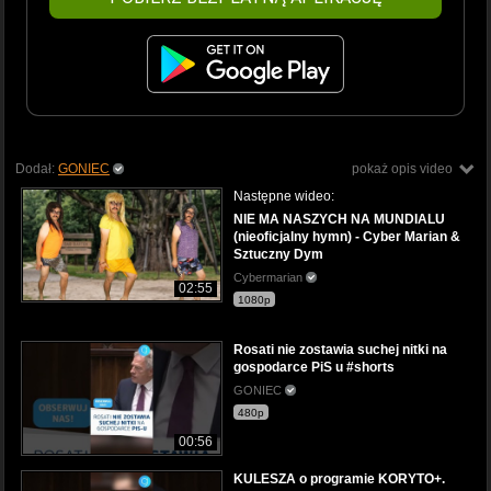
Dodał:
GONIEC
pokaż opis video
Następne wideo:
NIE MA NASZYCH NA MUNDIALU
(nieoficjalny hymn) - Cyber Marian &
Sztuczny Dym
Cybermarian
02:55
1080p
Rosati nie zostawia suchej nitki na
gospodarce PiS u #shorts
GONIEC
480p
00:56
KULESZA o programie KORYTO+.