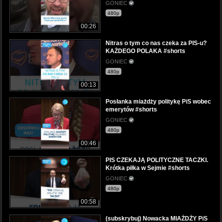
GONIEC
480p
00:26
Nitras o tym co nas czeka za PIS-u?
KAŻDEGO POLAKA #shorts
GONIEC
480p
00:13
Posłanka miażdży politykę PiS wobec
emerytów #shorts
GONIEC
480p
00:46
PIS CZEKAJĄ POLITYCZNE TACZKI.
Krótka piłka w Sejmie #shorts
GONIEC
480p
00:58
(subskrybuj) Nowacka MIAŻDŻY PiS