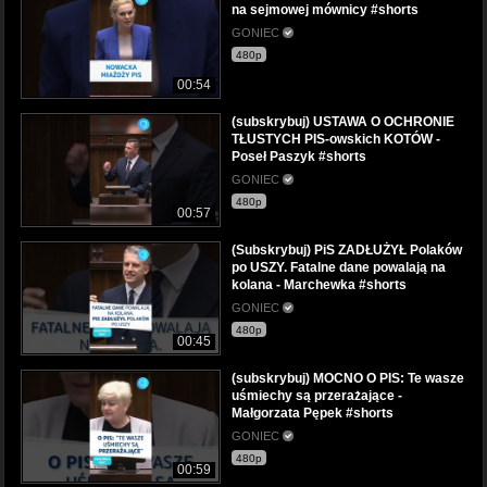
na sejmowej mównicy #shorts
GONIEC
480p
00:54
(subskrybuj) USTAWA O OCHRONIE
TŁUSTYCH PIS-owskich KOTÓW -
Poseł Paszyk #shorts
GONIEC
480p
00:57
(Subskrybuj) PiS ZADŁUŻYŁ Polaków
po USZY. Fatalne dane powalają na
kolana - Marchewka #shorts
GONIEC
480p
00:45
(subskrybuj) MOCNO O PIS: Te wasze
uśmiechy są przerażające -
Małgorzata Pępek #shorts
GONIEC
480p
00:59