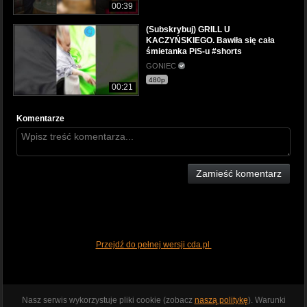
00:39
(Subskrybuj) GRILL U
KACZYŃSKIEGO. Bawiła się cała
śmietanka PiS-u #shorts
GONIEC
480p
00:21
Komentarze
Zamieść komentarz
Przejdź do pełnej wersji cda.pl
Nasz serwis wykorzystuje pliki cookie (zobacz
naszą politykę
). Warunki