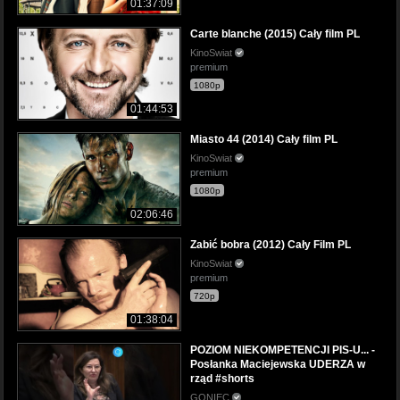
01:37:09
Carte blanche (2015) Cały film PL
KinoSwiat
premium
1080p
01:44:53
Miasto 44 (2014) Cały film PL
KinoSwiat
premium
1080p
02:06:46
Zabić bobra (2012) Cały Film PL
KinoSwiat
premium
720p
01:38:04
POZIOM NIEKOMPETENCJI PIS-U... -
Posłanka Maciejewska UDERZA w
rząd #shorts
GONIEC