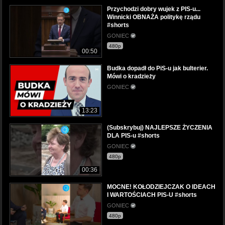
Przychodzi dobry wujek z PIS-u...
Winnicki OBNAŻA politykę rządu
#shorts
GONIEC
480p
00:50
Budka dopadł do PiS-u jak bulterier.
Mówi o kradzieży
GONIEC
13:23
(Subskrybuj) NAJLEPSZE ŻYCZENIA
DLA PIS-u #shorts
GONIEC
480p
00:36
MOCNE! KOŁODZIEJCZAK O IDEACH
I WARTOŚCIACH PIS-U #shorts
GONIEC
480p