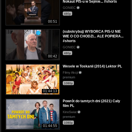
Nokaut PIS-u w Sejmie... #shorts
GONIEC
480p
00:51
(subskrybuj) WYBORCA PIS-U NIE
WIE O CO CHODZI... ALE POPIERA...
#shorts
GONIEC
480p
00:42
Wesele w Toskanii (2014) Lektor PL
Filmy Akcji
premium
1080p
01:44:13
Powrót do tamtych dni (2021) Cały
film PL
KinoSwiat
premium
1080p
01:44:55