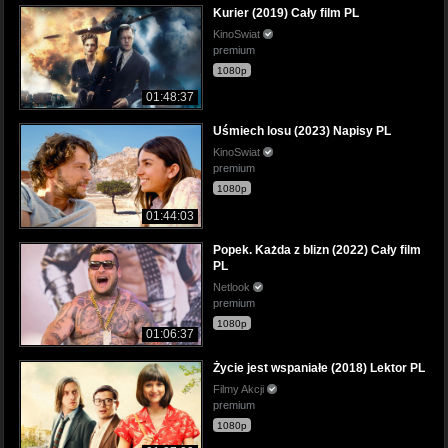
Kurier (2019) Cały film PL
KinoSwiat
premium
1080p
01:48:37
Uśmiech losu (2023) Napisy PL
KinoSwiat
premium
1080p
01:44:03
Popek. Każda z blizn (2022) Cały film
PL
Netlook
premium
1080p
01:06:37
Życie jest wspaniałe (2018) Lektor PL
Filmy Akcji
premium
1080p