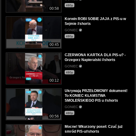
480p
00:58
Korwin ROBI SOBIE JAJA z PIS-u w
Sejmie #shorts
GONIEC
480p
00:45
CZERWONA KARTKA DLA PIS-u? -
Grzegorz Napieralski #shorts
GONIEC
480p
00:12
Ukrywają PRZEŁOMOWY dokument!
To KONIEC KŁAMSTWA
SMOLEŃSKIEGO PiS u #shorts
GONIEC
480p
00:56
Mocne! Wkurzony poseł: Czuć już
smród PiS-u#shorts