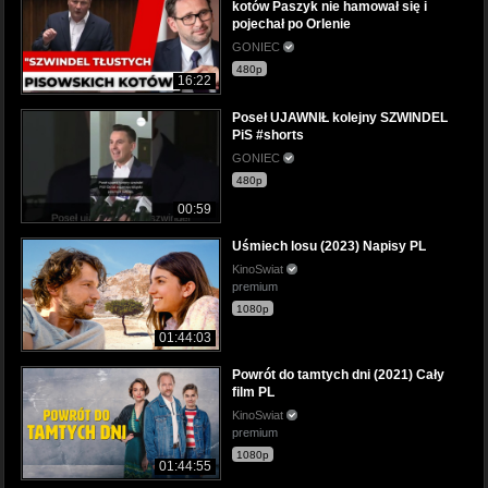
kotów Paszyk nie hamował się i
pojechał po Orlenie
GONIEC
480p
16:22
Poseł UJAWNIŁ kolejny SZWINDEL
PiS #shorts
GONIEC
480p
00:59
Uśmiech losu (2023) Napisy PL
KinoSwiat
premium
1080p
01:44:03
Powrót do tamtych dni (2021) Cały
film PL
KinoSwiat
premium
1080p
01:44:55