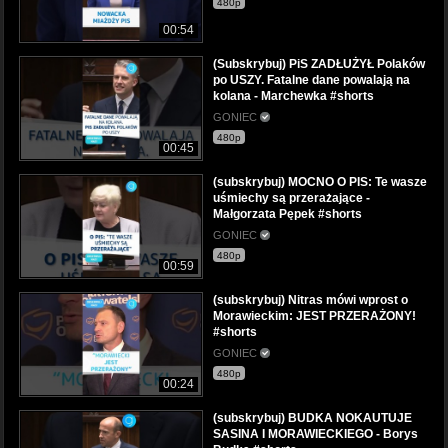
480p
00:54
(Subskrybuj) PiS ZADŁUŻYŁ Polaków
po USZY. Fatalne dane powalają na
kolana - Marchewka #shorts
GONIEC
480p
00:45
(subskrybuj) MOCNO O PIS: Te wasze
uśmiechy są przerażające -
Małgorzata Pępek #shorts
GONIEC
480p
00:59
(subskrybuj) Nitras mówi wprost o
Morawieckim: JEST PRZERAŻONY!
#shorts
GONIEC
480p
00:24
(subskrybuj) BUDKA NOKAUTUJE
SASINA I MORAWIECKIEGO - Borys