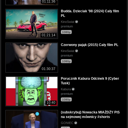
01:11:36
Budda. Dzieciak '98 (2024) Cały film
PL
KinoSwiat
premium
1080p
01:21:14
Czerwony pająk (2015) Cały film PL
KinoSwiat
premium
1080p
01:30:37
Porucznik Kabura Odcinek 9 (Cyber
Tusk)
Kabura
premium
1080p
10:40
(subskrybuj) Nowacka MIAŻDŻY PiS
na sejmowej mównicy #shorts
GONIEC