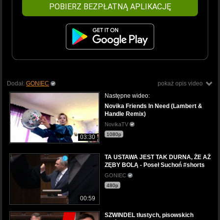
POBIERZ BEZPŁATNĄ APLIKACJĘ
Dodał:
GONIEC
pokaż opis video
Następne wideo:
Novika Friends In Need (Lambert &
Handle Remix)
NovikaTV
1080p
03:30
TA USTAWA JEST TAK DURNA, ŻE AŻ
ZĘBY BOLĄ - Poseł Suchoń #shorts
GONIEC
480p
00:59
SZWINDEL tłustych, pisowskich