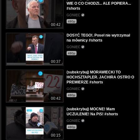
WIE O CO CHODZI... ALE POPIERA...
#shorts
GONIEC
480p
00:42
DOSYĆ TEGO!. Poseł nie wytrzymał
na mównicy #shorts
GONIEC
480p
00:37
(subskrybuj) MORAWIECKI TO
HOCHSZTAPLER. JACHIRA OSTRO O
PREMIERZE #shorts
GONIEC
480p
00:42
(subskrybuj) MOCNE! Mam
UCZULENIE! Na PiS! #shorts
GONIEC
480p
00:15