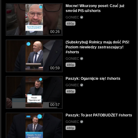
Mocne! Wkurzony poseł: Czuć już
smród PiS-u#shorts
GONIEC
480p
00:26
(Subskrybuj) Rolnicy mają dość PiS!
Poziom niewiedzy zastraszający!
#shorts
GONIEC
480p
00:59
Paszyk: Ogarnijcie się! #shorts
GONIEC
480p
00:57
Paszyk: To jest PATOBUDŻET #shorts
GONIEC
480p