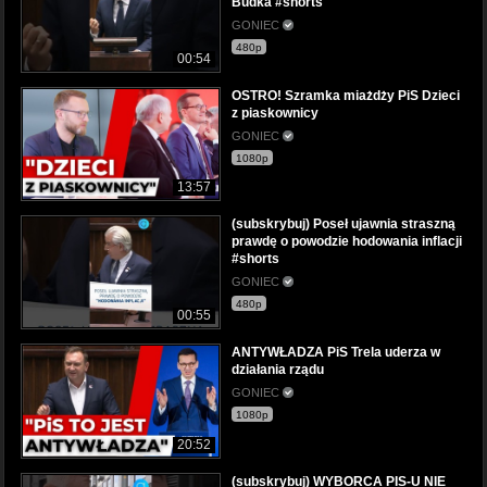
Budka #shorts
GONIEC
480p
00:54
OSTRO! Szramka miażdży PiS Dzieci
z piaskownicy
GONIEC
1080p
13:57
(subskrybuj) Poseł ujawnia straszną
prawdę o powodzie hodowania inflacji
#shorts
GONIEC
480p
00:55
ANTYWŁADZA PiS Trela uderza w
działania rządu
GONIEC
1080p
20:52
(subskrybuj) WYBORCA PIS-U NIE