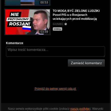
00:53
TO MOGĄ BYĆ ZIELONE LUDZIKI
Poseł PiS-u o Rosjanach
uciekających przed mobilizacją
GONIEC
1080p
03:59
Komentarze
Zamieść komentarz
Przejdź do pełnej wersji cda.pl
Nasz serwis wykorzystuje pliki cookie (zobacz
naszą politykę
). Warunki