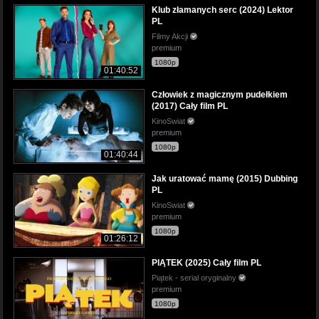
Klub złamanych serc (2024) Lektor
PL
Filmy Akcji
premium
1080p
01:40:52
Człowiek z magicznym pudełkiem
(2017) Cały film PL
KinoSwiat
premium
1080p
01:40:44
Jak uratować mamę (2015) Dubbing
PL
KinoSwiat
premium
1080p
01:26:12
PIĄTEK (2025) Cały film PL
Piątek - serial oryginalny
premium
1080p