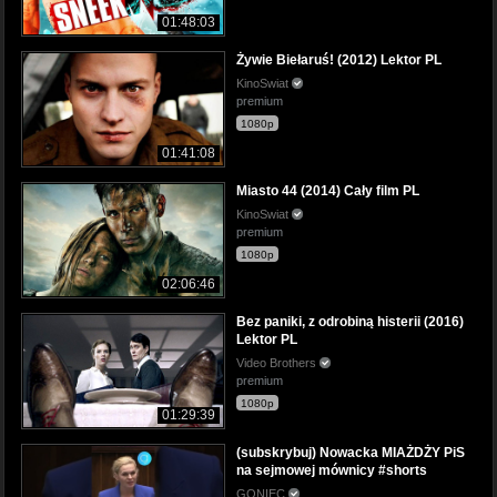
01:48:03
Żywie Biełaruś! (2012) Lektor PL
KinoSwiat
premium
1080p
01:41:08
Miasto 44 (2014) Cały film PL
KinoSwiat
premium
1080p
02:06:46
Bez paniki, z odrobiną histerii (2016)
Lektor PL
Video Brothers
premium
1080p
01:29:39
(subskrybuj) Nowacka MIAŻDŻY PiS
na sejmowej mównicy #shorts
GONIEC