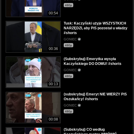
480p
00:54
Tusk: Kaczyński użyje WSZYSTKICH
NARZĘDZI, aby PiS pozostał u władzy
#shorts
GONIEC
480p
00:36
(Subskrybuj) Emerytka wysyła
Kaczyńskiego DO DOMU! #shorts
GONIEC
480p
00:13
(subskrybuj) Emeryt NIE WIERZY PiS
Oszukańcy! #shorts
GONIEC
480p
00:08
(Subskrybuj) CO według