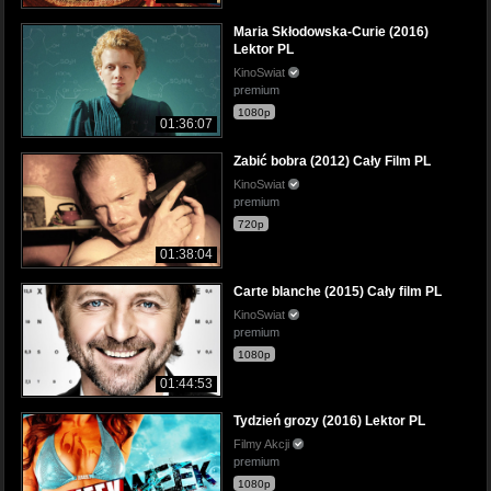
Maria Skłodowska-Curie (2016)
Lektor PL
KinoSwiat
premium
1080p
01:36:07
Zabić bobra (2012) Cały Film PL
KinoSwiat
premium
720p
01:38:04
Carte blanche (2015) Cały film PL
KinoSwiat
premium
1080p
01:44:53
Tydzień grozy (2016) Lektor PL
Filmy Akcji
premium
1080p