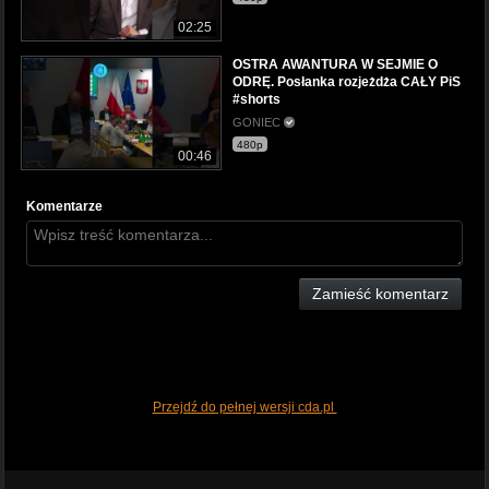
02:25
OSTRA AWANTURA W SEJMIE O
ODRĘ. Posłanka rozjeżdża CAŁY PiS
#shorts
GONIEC
480p
00:46
Komentarze
Zamieść komentarz
Przejdź do pełnej wersji cda.pl