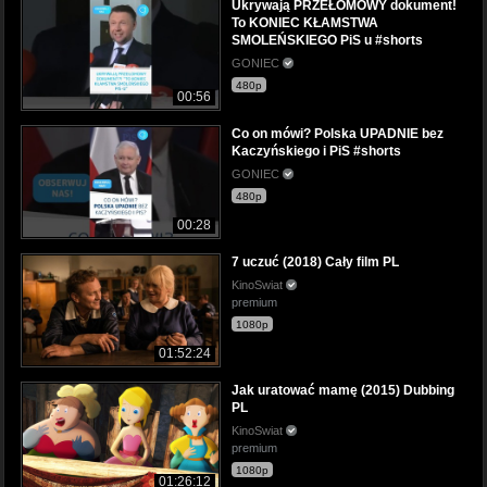
Ukrywają PRZEŁOMOWY dokument!
To KONIEC KŁAMSTWA
SMOLEŃSKIEGO PiS u #shorts
GONIEC
480p
00:56
Co on mówi? Polska UPADNIE bez
Kaczyńskiego i PiS #shorts
GONIEC
480p
00:28
7 uczuć (2018) Cały film PL
KinoSwiat
premium
1080p
01:52:24
Jak uratować mamę (2015) Dubbing
PL
KinoSwiat
premium
1080p
01:26:12