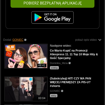
POBIERZ BEZPŁATNĄ APLIKACJĘ
Dodał:
GONIEC
pokaż opis video
Następne wideo:
Co Warto Kupić na Promocji
Aliexpress 11. 11 Top 10 Moje Hity &
Gość Specjalny
Dominika_Mizia
48:41
1080p
(Subskrybuj) HIT! CZY MA PAN
WIĘCEJ PIENIĘDZY ZA PIS-U?
#shorts
GONIEC
480p
00:04