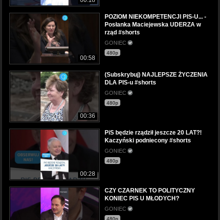
POZIOM NIEKOMPETENCJI PIS-U... -
Posłanka Maciejewska UDERZA w
rząd #shorts
GONIEC
480p
00:58
(Subskrybuj) NAJLEPSZE ŻYCZENIA
DLA PIS-u #shorts
GONIEC
480p
00:36
PiS będzie rządził jeszcze 20 LAT?!
Kaczyński podniecony #shorts
GONIEC
480p
00:28
CZY CZARNEK TO POLITYCZNY
KONIEC PIS U MŁODYCH?
GONIEC
480p