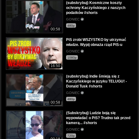
(subskrybuj) Kosmiczne koszty
ochrony Kaczyńskiego z naszych
podatków #shorts
GONIEC
480p
00:58
PiS zrobi WSZYSTKO by utrzymać
władze. Wypij obnaża rząd PiS-u
GONIEC
1080p
16:50
(subskrybuj) Indie śmieją się z
Kaczyńskiego w języku TELUGU! -
Donald Tusk #shorts
GONIEC
480p
00:58
(Subskrybuj) Ludzie boją się
wypowiadać o PiS? Trudno tak przed
kamerą... #shorts
GONIEC
720p
00:18