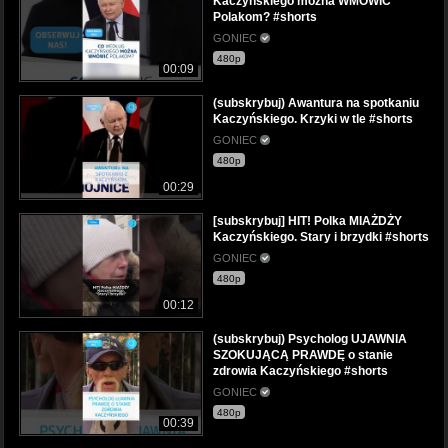
Kaczyńskiego można WMÓWIĆ
Polakom? #shorts
GONIEC
480p
00:09
(subskrybuj) Awantura na spotkaniu
Kaczyńskiego. Krzyki w tle #shorts
GONIEC
480p
00:29
[subskrybuj] HIT! Polka MIAŻDŻY
Kaczyńskiego. Stary i brzydki #shorts
GONIEC
480p
00:12
(subskrybuj) Psycholog UJAWNIA
SZOKUJĄCĄ PRAWDĘ o stanie
zdrowia Kaczyńskiego #shorts
GONIEC
480p
00:39