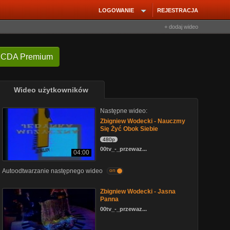
LOGOWANIE
REJESTRACJA
+ dodaj wideo
 CDA Premium
Wideo użytkowników
Następne wideo:
Zbigniew Wodecki - Nauczmy
Się Żyć Obok Siebie
480p
00tv_-_przewaz...
04:00
Autoodtwarzanie następnego wideo
on
Zbigniew Wodecki - Jasna
Panna
00tv_-_przewaz...