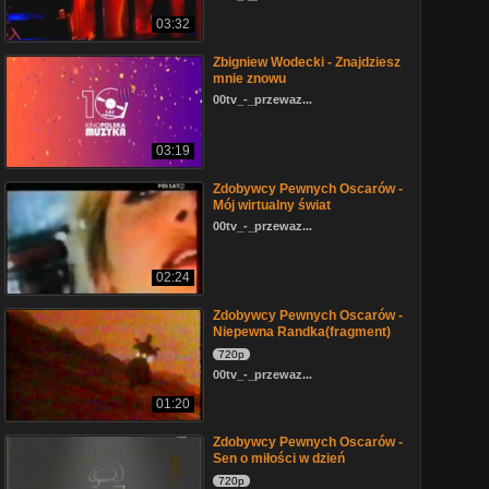
03:32
Zbigniew Wodecki - Znajdziesz
mnie znowu
00tv_-_przewaz...
03:19
Zdobywcy Pewnych Oscarów -
Mój wirtualny świat
00tv_-_przewaz...
02:24
Zdobywcy Pewnych Oscarów -
Niepewna Randka(fragment)
720p
00tv_-_przewaz...
01:20
Zdobywcy Pewnych Oscarów -
Sen o miłości w dzień
720p