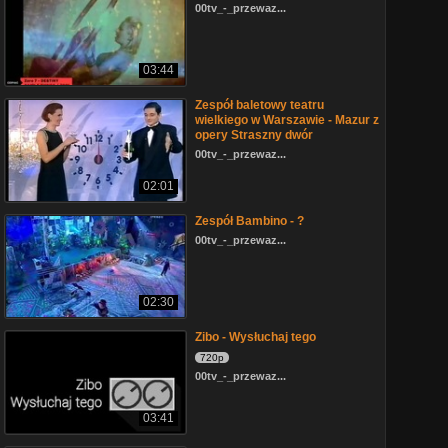
00tv_-_przewaz...
03:44
Zespół baletowy teatru
wielkiego w Warszawie - Mazur z
opery Straszny dwór
00tv_-_przewaz...
02:01
Zespół Bambino - ?
00tv_-_przewaz...
02:30
Zibo - Wysłuchaj tego
720p
00tv_-_przewaz...
03:41