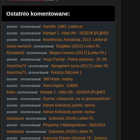
Ostatnio komentowane:
Gandhi. 1982. Lektor.pl
anonim
skomentował
Hangar 1 - Akta Ufo - S02E06 [PL][HD]
anonim
skomentował
Anesthesia. Anestezja. 2015. Lektor.pl
anonim
skomentował
silwia-wenisch
DogMan (2023) Lektor PL
skomentował
Renabed1
Megan Leavey (2017) [Lektor PL]
skomentował
Hugo Family - Pełna wydania - 25. 06.
anonim
skomentował
2005
Anarchia73
Spragnieni życia (2017) Lektor PL
skomentował
Anarchia73
Furioza Odcinek 1
skomentował
Still Hope. napisy
anonim
skomentował
Nam Angels . (1989)
anonim
skomentował
bube
Hangar 1 - Akta Ufo - S02E06 [PL][HD]
skomentował
Durnie, zobaczcie, na co głosowaliście!
anonim
skomentował
#Nawrocki #Batyr #protestanci #wybory2025 #polityka
Adrian Kołodziej opinie: opinia
anonim
skomentował
uczestniczki coachingu z dnia 18. 02. 2026
Adrian Kołodziej opinie: opinia
anonim
skomentował
uczestniczki coachingu z dnia 18. 02. 2026
malaijszia
Sukienka (2026) Lektor PL
skomentował
Pingwiny z Madagaskaru - SE01E03
anonim
skomentował
Sąsiad Z Księżyca - Nawiedzone Zoo
malaijszia
Sukienka (2026) Lektor PL
skomentował
Inazuma Eleven Odcinek 76 - Zmiana
anonim
skomentował