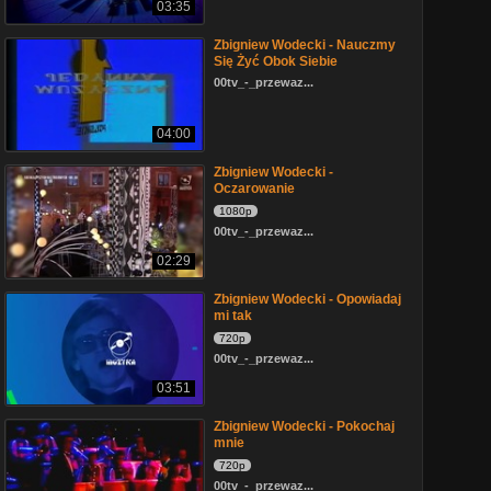
03:35
Zbigniew Wodecki - Nauczmy
Się Żyć Obok Siebie
00tv_-_przewaz...
04:00
Zbigniew Wodecki -
Oczarowanie
1080p
00tv_-_przewaz...
02:29
Zbigniew Wodecki - Opowiadaj
mi tak
720p
00tv_-_przewaz...
03:51
Zbigniew Wodecki - Pokochaj
mnie
720p
00tv_-_przewaz...