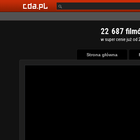
2
2
6
8
7
film
w super cenie już od 2
Strona główna