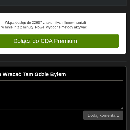
Włącz dostęp do 22687 znakomitych filmów i seriali
w mniej niż 2 minuty! Nowe, wygodne metody aktywacji.
Dołącz do CDA Premium
ię Wracać Tam Gdzie Byłem
Dodaj komentarz