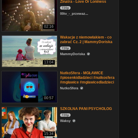
Zinatra - Love Or Loniness
720p
00tv_-_przewaz...
02:16
Wakacje z niemowlakiem - co
zabrać Cz. 2 | MammyDoriska
720p
MammyDoriska
13:04
NutkoSfera - MGŁAWICE
#piosenkidladzieci #nutkosfera
#mgławice #mgławicedladzieci
NutkoSfera
00:57
SZKOLNA PANI PSYCHOLOG
720p
Waksy
15:34