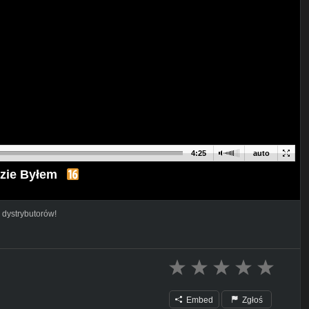
4:25
auto
zie Byłem
 dystrybutorów!
Embed
Zgłoś