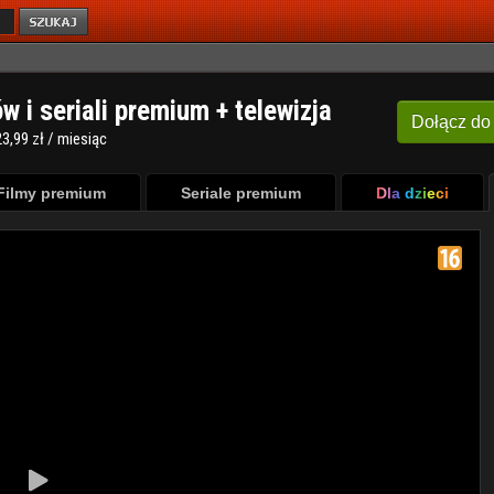
ów i seriali premium + telewizja
Dołącz
do
3,99 zł / miesiąc
Filmy premium
Seriale premium
Dla dzieci