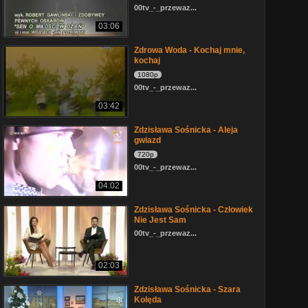
00tv_-_przewaz...
03:06
Zdrowa Woda - Kochaj mnie,
kochaj
1080p
00tv_-_przewaz...
03:42
Zdzisława Sośnicka - Aleja
gwiazd
720p
00tv_-_przewaz...
04:02
Zdzisława Sośnicka - Człowiek
Nie Jest Sam
00tv_-_przewaz...
02:03
Zdzisława Sośnicka - Szara
Kolęda