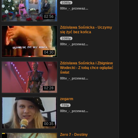
1080p
00tv_-_przewaz...
02:56
Zdzisława Sośnicka - Uczymy
się żyć bez końca
1080p
00tv_-_przewaz...
04:30
Zdzisława Sośnicka i Zbigniew
Wodecki - Z tobą chce oglądać
świat
00tv_-_przewaz...
02:28
zegarm
720p
00tv_-_przewaz...
00:35
Zero 7 - Destiny