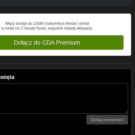
Włącz dostęp do 22689 znakomitych filmów i seriali
w mniej niż 2 minuty! Nowe, wygodne metody aktywacji.
Dołącz do CDA Premium
święta
Dodaj komentarz