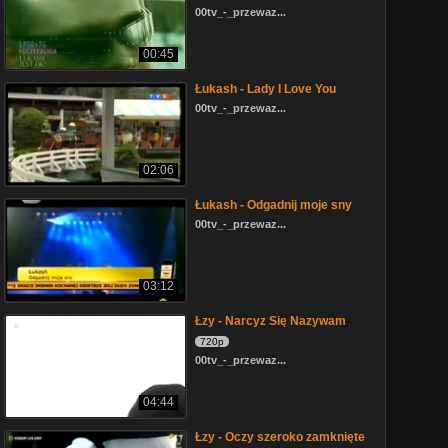
00tv_-_przewaz...
00:45
Łukash - Lady I Love You
00tv_-_przewaz...
02:06
Łukash - Odgadnij moje sny
00tv_-_przewaz...
03:12
Łzy - Narcyz Się Nazywam
720p
00tv_-_przewaz...
04:44
Łzy - Oczy szeroko zamknięte