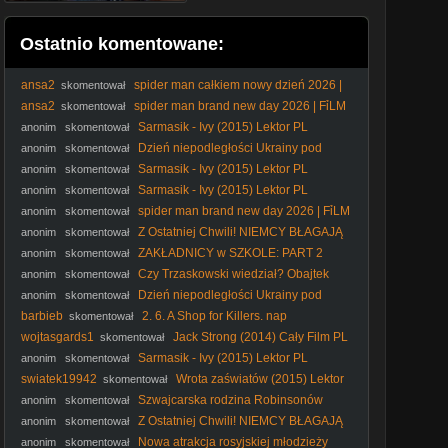
Ostatnio komentowane:
ansa2
spider man całkiem nowy dzień 2026 |
skomentował
FỉLM W OPỉSỉE
ansa2
spider man brand new day 2026 | FỉLM
skomentował
W OPỉSỉE
Sarmasik - Ivy (2015) Lektor PL
anonim
skomentował
Dzień niepodległości Ukrainy pod
anonim
skomentował
patronatem Rafała Trzaskowskiego.
Sarmasik - Ivy (2015) Lektor PL
anonim
skomentował
Sarmasik - Ivy (2015) Lektor PL
anonim
skomentował
spider man brand new day 2026 | FỉLM
anonim
skomentował
W OPỉSỉE
Z Ostatniej Chwili! NIEMCY BŁAGAJĄ
anonim
skomentował
Unię o Blokadę Polskiego WYDOBYCIA! Co TRZEBA
ZAKŁADNICY w SZKOLE: PART 2
anonim
skomentował
Wiedzieć?
Czy Trzaskowski wiedział? Obajtek
anonim
skomentował
ujawnia nowe fakty!
Dzień niepodległości Ukrainy pod
anonim
skomentował
patronatem Rafała Trzaskowskiego.
barbieb
2. 6. A Shop for Killers. nap
skomentował
wojtasgards1
Jack Strong (2014) Cały Film PL
skomentował
Sarmasik - Ivy (2015) Lektor PL
anonim
skomentował
swiatek19942
Wrota zaświatów (2015) Lektor
skomentował
PL
Szwajcarska rodzina Robinsonów
anonim
skomentował
1960 lektor pl
Z Ostatniej Chwili! NIEMCY BŁAGAJĄ
anonim
skomentował
Unię o Blokadę Polskiego WYDOBYCIA! Co TRZEBA
Nowa atrakcja rosyjskiej młodzieży
anonim
skomentował