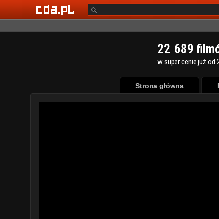
2
2
6
8
9
film
w super cenie już od 2
Strona główna