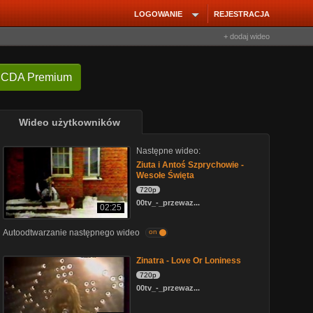
LOGOWANIE
REJESTRACJA
+ dodaj wideo
 CDA Premium
Wideo użytkowników
Następne wideo:
Ziuta i Antoś Szprychowie -
Wesołe Święta
720p
00tv_-_przewaz...
02:25
Autoodtwarzanie następnego wideo
on
Zinatra - Love Or Loniness
720p
00tv_-_przewaz...