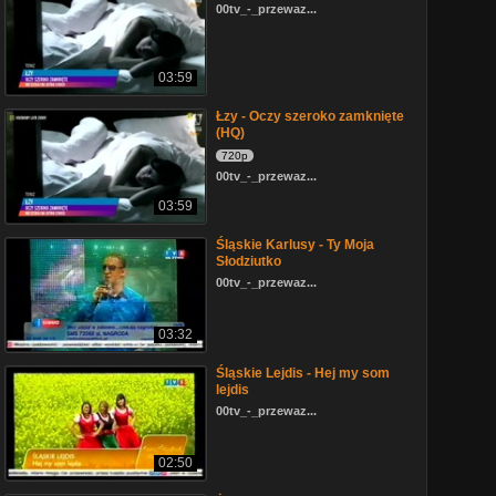
00tv_-_przewaz...
03:59
Łzy - Oczy szeroko zamknięte
(HQ)
720p
00tv_-_przewaz...
03:59
Śląskie Karlusy - Ty Moja
Słodziutko
00tv_-_przewaz...
03:32
Śląskie Lejdis - Hej my som
lejdis
00tv_-_przewaz...
02:50