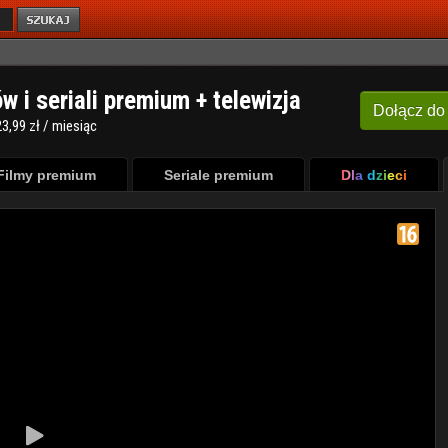
ów i seriali premium + telewizja
Dołącz
do
3,99 zł / miesiąc
Filmy premium
Seriale premium
Dla dzieci