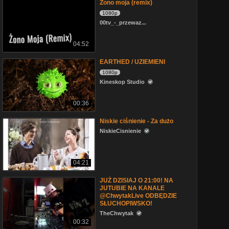
Żono moja (remix)
1080p
00tv_-_przewaz...
04:52
EARTHED / UZIEMIENI
1080p
Kineskop Studio
00:36
Niskie ciśnienie - Za dużo
NiskieCisnienie
04:21
JUŻ DZISIAJ O 21:00! NA
JUTUBIE NA KANALE
@ChwytakLive ODBĘDZIE
SŁUCHOPIWSKO!
TheChwytak
00:32