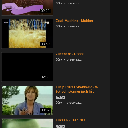
00tv_-_przewaz...
02:21
Zouk Machine - Maldon
00tv_-_przewaz...
03:50
Zucchero - Donne
00tv_-_przewaz...
02:51
Łucja Prus i Skaldowie - W
żółtych płomieniach liści
720p
00tv_-_przewaz...
03:09
Łukash - Jest OK!
720p