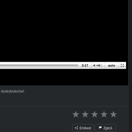
3:17
auto
 dystrybutorów!
Embed
Zgłoś