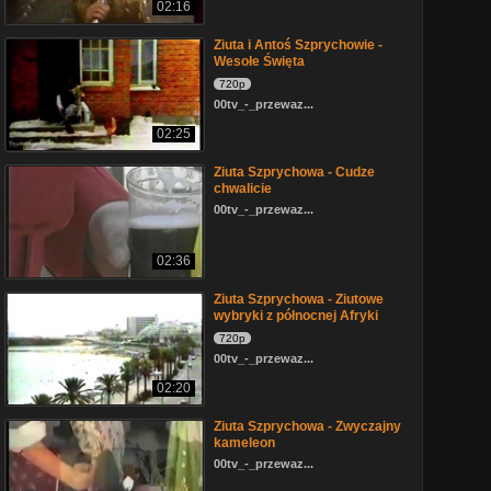
02:16
Ziuta i Antoś Szprychowie -
Wesołe Święta
720p
00tv_-_przewaz...
02:25
Ziuta Szprychowa - Cudze
chwalicie
00tv_-_przewaz...
02:36
Ziuta Szprychowa - Ziutowe
wybryki z północnej Afryki
720p
00tv_-_przewaz...
02:20
Ziuta Szprychowa - Zwyczajny
kameleon
00tv_-_przewaz...