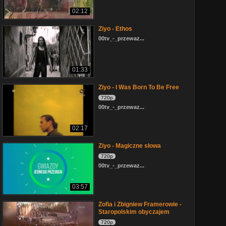
02:12
Ziyo - Ethos
00tv_-_przewaz...
01:33
Ziyo - I Was Born To Be Free
720p
00tv_-_przewaz...
02:17
Ziyo - Magiczne słowa
720p
00tv_-_przewaz...
03:57
Zofia i Zbigniew Framerowie -
Staropolskim obyczajem
720p