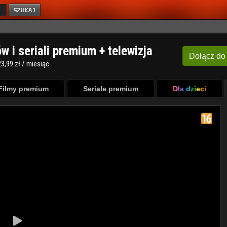
ów i seriali premium + telewizja
Dołącz
do
3,99 zł / miesiąc
Filmy premium
Seriale premium
Dla dzieci