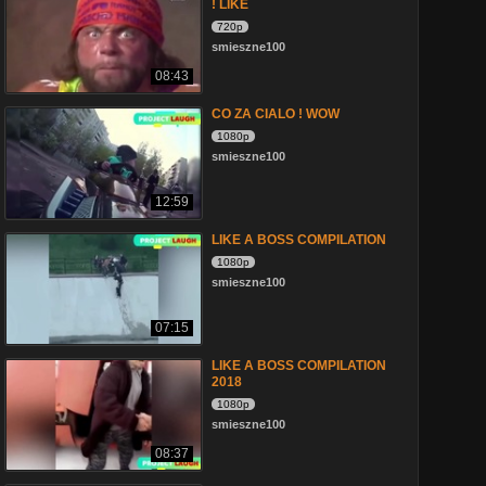
! LIKE
720p
smieszne100
08:43
CO ZA CIALO ! WOW
1080p
smieszne100
12:59
LIKE A BOSS COMPILATION
1080p
smieszne100
07:15
LIKE A BOSS COMPILATION
2018
1080p
smieszne100
08:37