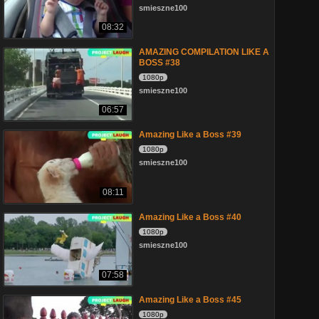
smieszne100
08:32
AMAZING COMPILATION LIKE A
BOSS #38
1080p
smieszne100
06:57
Amazing Like a Boss #39
1080p
smieszne100
08:11
Amazing Like a Boss #40
1080p
smieszne100
07:58
Amazing Like a Boss #45
1080p