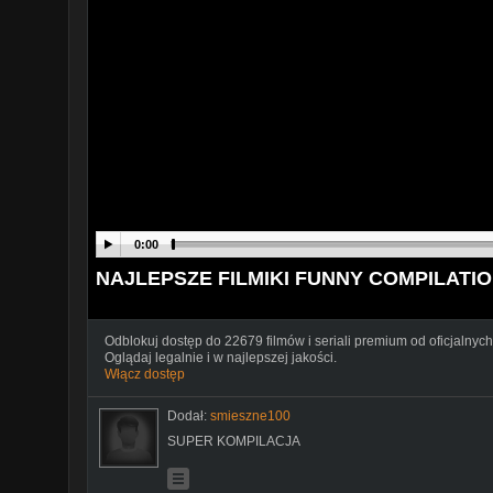
0:00
NAJLEPSZE FILMIKI FUNNY COMPILATIO
Odblokuj dostęp do 22679 filmów i seriali premium od oficjalnych
Oglądaj legalnie i w najlepszej jakości.
Włącz dostęp
Dodał:
smieszne100
SUPER KOMPILACJA