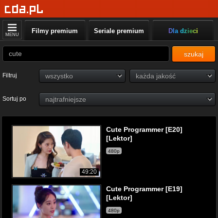
Filmy premium
Seriale premium
Dla dzieci
MENU
szukaj
Filtruj
Sortuj po
Cute Programmer [E20]
[Lektor]
480p
49:20
Cute Programmer [E19]
[Lektor]
480p