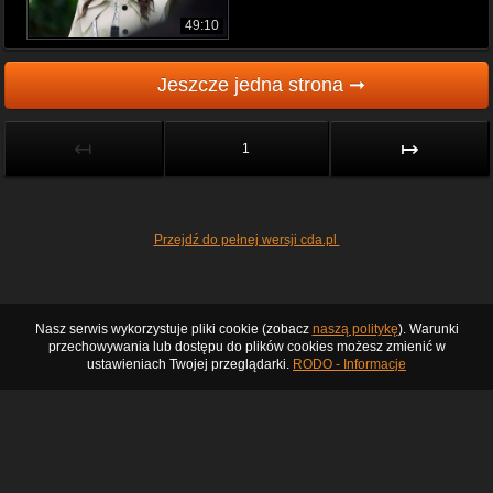
49:10
Jeszcze jedna strona ➞
↤
↦
1
Przejdź do pełnej wersji cda.pl
Nasz serwis wykorzystuje pliki cookie (zobacz
naszą politykę
). Warunki
przechowywania lub dostępu do plików cookies możesz zmienić w
ustawieniach Twojej przeglądarki.
RODO - Informacje