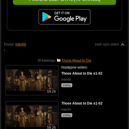
Dodał:
Inter66
zwiń opis video
/...
W katalogu:
Those About to Die
Następne wideo:
Those About to Die s1-02
Inter66
1080p
59:26
Those About to Die s1-02
Inter66
1080p
59:26