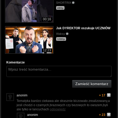
SHORTRIX
480p
00:16
Jak DYREKTOR oszukuje UCZNIÓW
Waksy
1080p
12:23
Komentarze
Zamieść komentarz
anonim
+ 17
Tematyka bardzo ciekawa ale strasznie kiczowato zrealizowany,a
jesli chodzi o czarnych,brazowych czy bezowych to owszem,byli
ale tylko w lancuchach
odpowiedz
anonim
+ 23