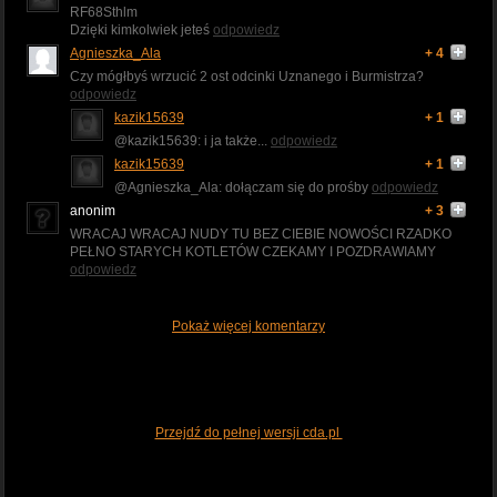
RF68Sthlm
Dzięki kimkolwiek jeteś
odpowiedz
Agnieszka_Ala
+ 4
Czy mógłbyś wrzucić 2 ost odcinki Uznanego i Burmistrza?
odpowiedz
kazik15639
+ 1
@kazik15639: i ja także...
odpowiedz
kazik15639
+ 1
@Agnieszka_Ala: dołączam się do prośby
odpowiedz
anonim
+ 3
WRACAJ WRACAJ NUDY TU BEZ CIEBIE NOWOŚCI RZADKO
PEŁNO STARYCH KOTLETÓW CZEKAMY I POZDRAWIAMY
odpowiedz
Pokaż więcej komentarzy
Przejdź do pełnej wersji cda.pl