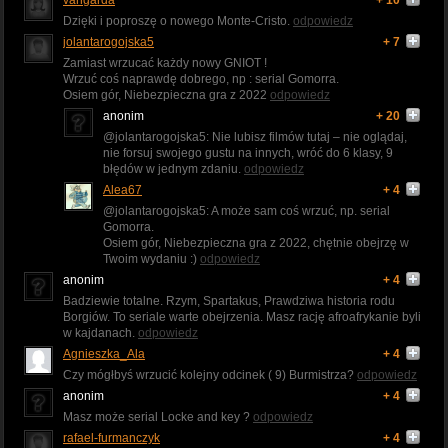
Dzięki i poproszę o nowego Monte-Cristo.
odpowiedz
jolantarogojska5
+ 7
Zamiast wrzucać każdy nowy GNIOT !
Wrzuć coś naprawdę dobrego, np : serial Gomorra.
Osiem gór, Niebezpieczna gra z 2022
odpowiedz
anonim
+ 20
@jolantarogojska5: Nie lubisz filmów tutaj – nie oglądaj,
nie forsuj swojego gustu na innych, wróć do 6 klasy, 9
błędów w jednym zdaniu.
odpowiedz
Alea67
+ 4
@jolantarogojska5: A może sam coś wrzuć, np. serial
Gomorra.
Osiem gór, Niebezpieczna gra z 2022, chętnie obejrzę w
Twoim wydaniu :)
odpowiedz
anonim
+ 4
Badziewie totalne. Rzym, Spartakus, Prawdziwa historia rodu
Borgiów. To seriale warte obejrzenia. Masz rację afroafrykanie byli
w kajdanach.
odpowiedz
Agnieszka_Ala
+ 4
Czy mógłbyś wrzucić kolejny odcinek ( 9) Burmistrza?
odpowiedz
anonim
+ 4
Masz może serial Locke and key ?
odpowiedz
rafael-furmanczyk
+ 4