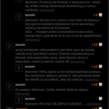
@anonim: Rozejrzyj się dookoła, a lepiej jeszcze - obudź
się, krótko mówiąc ekranizacje dezinformują o naszej
cywilizacji.
odpowiedz
anonim
+ 5
@anonim: Nie pisz mi o czyms o czym wiem od dawna,a
moj wpis to konkretne odniesienie sie do akurat tego
serialu,a obozilem sie 11wrzesnia
2001 .....Pozatym jestem zwolennikiem historii ktora
opisuje Artur Lalak,blizej mi do nie niz do tej akademickiej
odpowiedz
anonim
+ 13
serial jest kiepski, wytrzymałem 5 odcinków (sam się dziwię),
szkoda na to Hannibala Lectera. Śmierdzi poprawnością na
kilometr. Sam kanał sobie cenię, wiele fajnych rzeczy tu
obejrzałem, nawet za starych czasów XD
odpowiedz
anonim
+ 13
@anonim: Pełna zgoda co do manipulacyjnego przekazu.
Nie zamierzam obejrzeć odcinka 2. Zdecydowanie dzięki
dla Inter66 za szczodrość, jaką nas obdarza.
odpowiedz
anonim
+ 10
Ku pamięci. Aleksmax, Cariba, Inter66. Byliście najlepsi.
odpowiedz
anonim
@anonim: BYLI ALE SIĘ ZMYLI A SZKODA......
odpowiedz
vangarda
+ 10