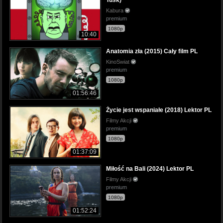
Tusk)
Kabura
premium
1080p
10:40
Anatomia zła (2015) Cały film PL
KinoSwiat
premium
1080p
01:56:46
Życie jest wspaniałe (2018) Lektor PL
Filmy Akcji
premium
1080p
01:37:09
Miłość na Bali (2024) Lektor PL
Filmy Akcji
premium
1080p
01:52:24