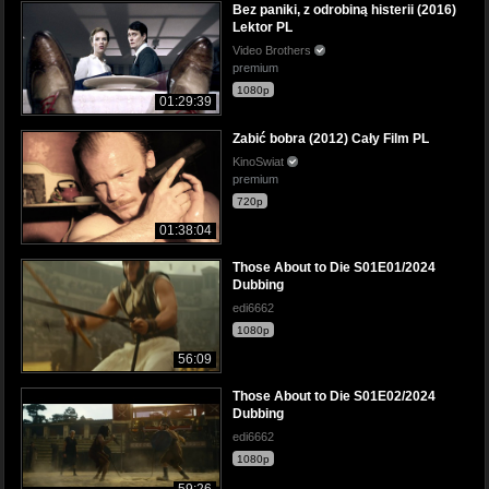
Bez paniki, z odrobiną histerii (2016)
Lektor PL
Video Brothers
premium
1080p
01:29:39
Zabić bobra (2012) Cały Film PL
KinoSwiat
premium
720p
01:38:04
Those About to Die S01E01/2024
Dubbing
edi6662
1080p
56:09
Those About to Die S01E02/2024
Dubbing
edi6662
1080p
59:26