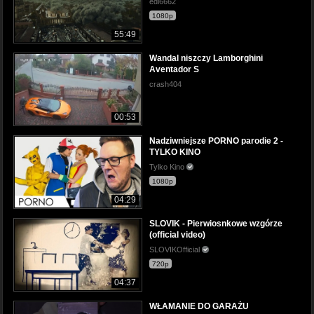
edi6662
1080p
55:49
Wandal niszczy Lamborghini
Aventador S
crash404
00:53
Nadziwniejsze PORNO parodie 2 -
TYLKO KINO
Tylko Kino
1080p
04:29
SLOVIK - Pierwiosnkowe wzgórze
(official video)
SLOVIKOfficial
720p
04:37
WŁAMANIE DO GARAŻU