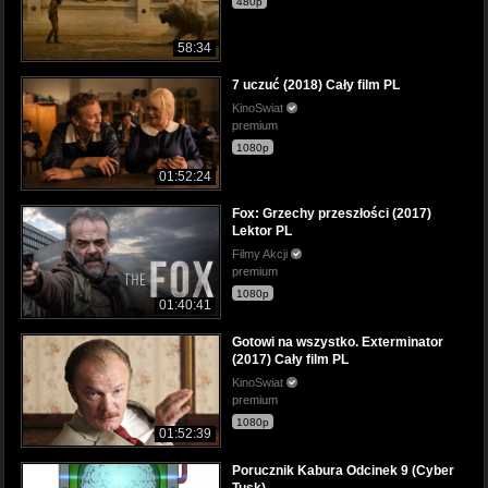
480p
58:34
7 uczuć (2018) Cały film PL
KinoSwiat
premium
1080p
01:52:24
Fox: Grzechy przeszłości (2017)
Lektor PL
Filmy Akcji
premium
1080p
01:40:41
Gotowi na wszystko. Exterminator
(2017) Cały film PL
KinoSwiat
premium
1080p
01:52:39
Porucznik Kabura Odcinek 9 (Cyber