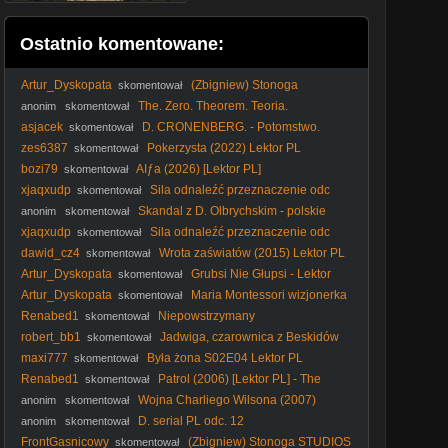
Ostatnio komentowane:
Artur_Dyskopata
(Zbigniew) Stonoga
skomentował
STUDIOS - Citizen Vigilante (parodia)
The. Zero. Theorem. Teoria.
anonim
skomentował
Wszystkiego. 2013. Lektor.pl
asjacek
D. CRONENBERG. - Potomstwo.
skomentował
zes6387
Pokerzysta (2022) Lektor PL
skomentował
bozi79
AIƒa (2026) [Lektor PL]
skomentował
xjaqxudp
Sila odnaleźć przeznaczenie odc
skomentował
117
Skandal z D. Olbrychskim - polskie
anonim
skomentował
jelity
xjaqxudp
Sila odnaleźć przeznaczenie odc
skomentował
117
dawid_cz4
Wrota zaświatów (2015) Lektor PL
skomentował
Artur_Dyskopata
Grubsi Nie Głupsi - Lektor
skomentował
Artur_Dyskopata
Maria Montessori wizjonerka
skomentował
- dokument lektor pl
Renabed1
Niepowstrzymany
skomentował
(Unstoppable2010) Lektor Pl 720p.
robert_bb1
Jadwiga, czarownica z Beskidów
skomentował
(2025) Napisy PL
maxi777
Była żona S02E04 Lektor PL
skomentował
Renabed1
Patrol (2006) [Lektor PL] - The
skomentował
Guardian
Wojna Charliego Wilsona (2007)
anonim
skomentował
[Lektor PL]
D. serial PL odc. 12
anonim
skomentował
FrontGasnicowy
(Zbigniew) Stonoga STUDIOS
skomentował