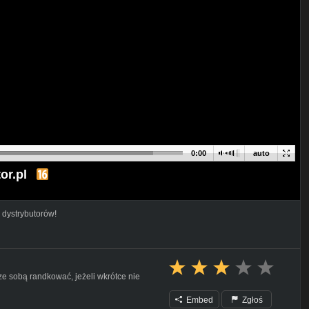
0:00
auto
or.pl
 dystrybutorów!
ze sobą randkować, jeżeli wkrótce nie
Embed
Zgłoś