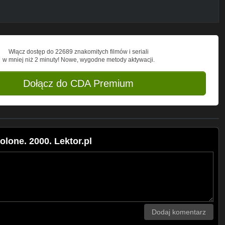
Włącz dostęp do 22689 znakomitych filmów i seriali
w mniej niż 2 minuty! Nowe, wygodne metody aktywacji.
Dołącz do CDA Premium
lone. 2000. Lektor.pl
Dodaj komentarz