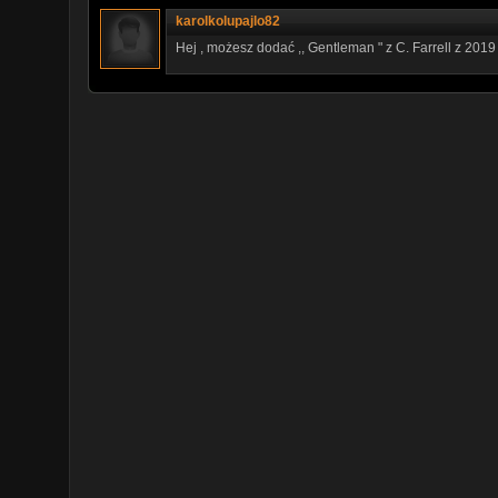
karolkolupajlo82
Hej , możesz dodać ,, Gentleman " z C. Farrell z 2019