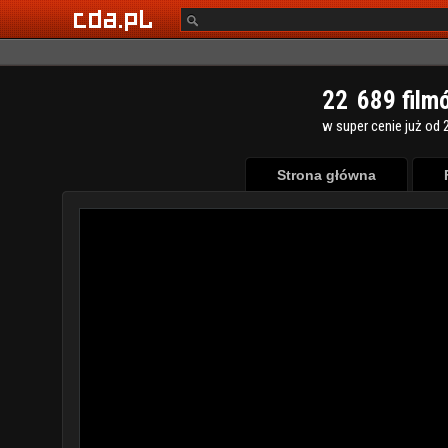
2
2
6
8
9
film
w super cenie już od 2
Strona główna