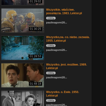
01:29:02
Wszystkie. właściwe.
posunięcia. 1983. Lektor.pl
1080p
paulinagorni20...
01:30:25
Wszystko,na. co. niebo. zezwala.
1955. Lektor.pl
1080p
paulinagorni20...
01:28:53
Wszystko. jest. możliwe. 1989.
Lektor.pl
1080p
paulinagorni20...
01:48:18
Wszystko. o. Ewie. 1950.
Lektor.pl
1080p
paulinagorni20...