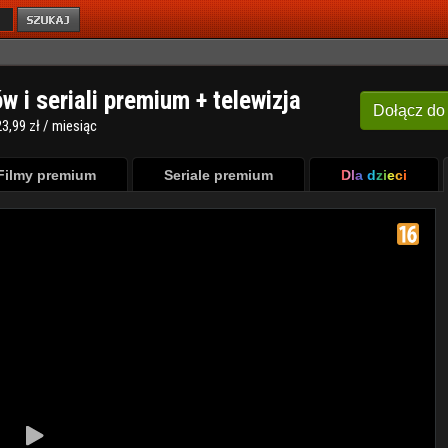
ów i seriali premium + telewizja
Dołącz
do
3,99 zł / miesiąc
Filmy premium
Seriale premium
Dla dzieci