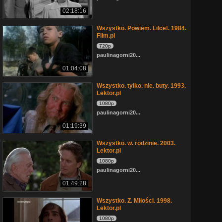
02:18:16
Wszystko. Powiem. Lilce!. 1984.
Film.pl
720p
paulinagorni20...
01:04:08
Wszystko. tylko. nie. buty. 1993.
Lektor.pl
1080p
paulinagorni20...
01:19:39
Wszystko. w. rodzinie. 2003.
Lektor.pl
1080p
paulinagorni20...
01:49:28
Wszystko. Z. Miłości. 1998.
Lektor.pl
1080p