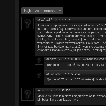
Najlepsze komentarze
anonim187
(*.*.249.187)
Aż mi się przypomniała historia sprzed lat może 10-1
tam taka laska którą słabo w sumie znałem. Troche p
i widziałem że jest na mnie nakręcona. W pewnym m
dziewczyny to kiedy ostatnio uprawiałem s,e,k,s. Mia
kobiet, ale że laska mi się niespecjalnie podobała t
wcześniej to 5 razy z różnymi laskami i takie tam. Chci
Była jeszcze bardziej najarana. Zmyłem się potem z 
chłopaka z którym mieszka już jakiś czas. To tak apro
anonim108
wysłano z m.cda.p
(*.*.42.108)
@anonim187: Гарний привіт. Хвала Богу за на
anonim242
(*.*.79.242)
@anonim187: anonim187 Wcześniej pisałeś ż
anonim153
(*.*.48.153)
Maggie nie tylko fajniejsza i mądrzejsza od tej szmaty
bimbałami. Ale bym ją zapinał...