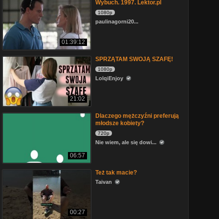
Wybuch. 1997. Lektor.pl
1080p
paulinagorni20...
01:39:12
SPRZĄTAM SWOJĄ SZAFĘ!
1080p
LolqiEnjoy
21:02
Dlaczego mężczyźni preferują
młodsze kobiety?
720p
Nie wiem, ale się dowi...
06:57
Też tak macie?
Taivan
00:27