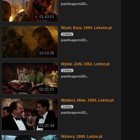
paulinagorni20...
01:43:51
Wyatt. Earp. 1994. Leketor.pl
1080p
paulinagorni20...
03:10:35
Wybór. Zofii. 1982. Lektor.pl
1080p
paulinagorni20...
02:31:07
Wybierz. Mnie. 1995. Lektor.pl
1080p
paulinagorni20...
01:31:34
Wybory. 1999. Lektor.pl