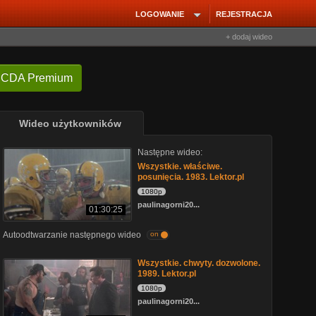
LOGOWANIE
REJESTRACJA
+ dodaj wideo
 CDA Premium
Wideo użytkowników
Następne wideo:
Wszystkie. właściwe.
posunięcia. 1983. Lektor.pl
1080p
paulinagorni20...
01:30:25
Autoodtwarzanie następnego wideo
on
Wszystkie. chwyty. dozwolone.
1989. Lektor.pl
1080p
paulinagorni20...