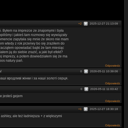
+2
2025-12-27 21:13:09
5. Byłem na imprezce ze znajomymi i była
opiliśmy i jakieś tam rozmowy się wywiązały
omencie zapytała się mnie że skoro nie mam
łem wtedy z rok przerwy bo się zraziłem do
o zacząłem opowiadać bajki że tam miesiąc
ałem ją do siebie zrazić, a jaki był efekt?
tej imprezy, a potem dowiedziałem się że ma
pos natury pań.
Odpowiedz
l
0
2026-05-11 10:39:06
ші вродливі жінки і за наші золоті серця.
Odpowiedz
0
2026-05-11 11:03:42
e jesteś gejem
Odpowiedz
+1
2025-12-27 18:30:18
 ashley, ale też ładniejsza + z większymi
Odpowiedz