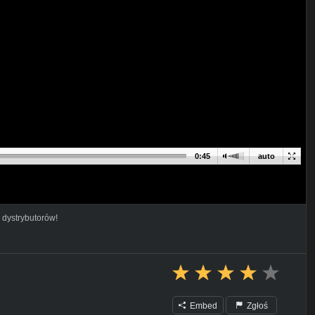
0:45
auto
 dystrybutorów!
Embed
Zgłoś