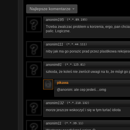
Najlepsze komentarze
anonim195
(*.*.89.195)
Trzeba zwalczac problem u korzenia, ergo, pan chcia
palic. Logiczne.
anonim111
(*.*.44.111)
niby jak ma go porazic prad przez plastikowa rekojesc
anonim81
(*.*.125.81)
szkoda, że koleś nie zwrócił uwagi na to, że mógł go p
pikawa
@anonim: ale cep jesteś....omg
anonim132
(*.*.210.132)
morze jeszcze wskoczyć i się w tym turlać idiota
anonim11
(*.*.39.11)