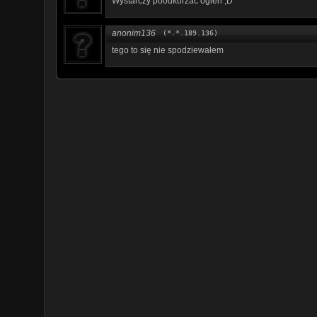
Wystarczy poodkórzać ogien ;D
anonim136
(*.*.189.136)
tego to się nie spodziewałem