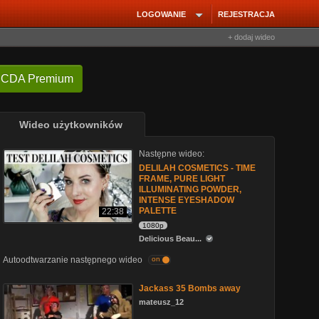
LOGOWANIE
REJESTRACJA
+ dodaj wideo
 CDA Premium
Wideo użytkowników
Następne wideo:
DELILAH COSMETICS - TIME
FRAME, PURE LIGHT
ILLUMINATING POWDER,
INTENSE EYESHADOW
PALETTE
22:38
1080p
Delicious Beau...
Autoodtwarzanie następnego wideo
on
Jackass 35 Bombs away
mateusz_12