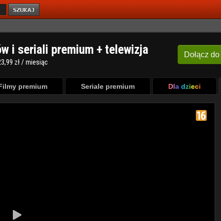
ów i seriali premium + telewizja
Dołącz
do
3,99 zł / miesiąc
Filmy premium
Seriale premium
Dla dzieci