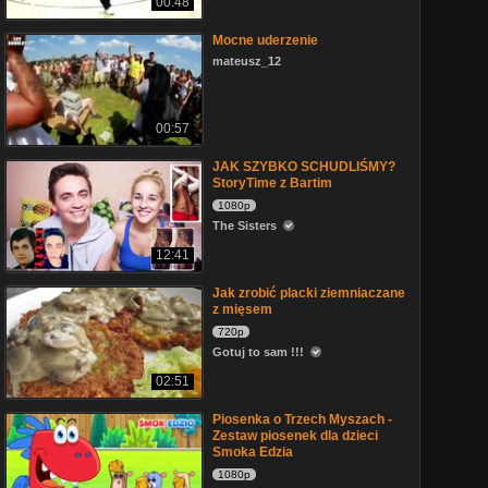
00:48
Mocne uderzenie
mateusz_12
00:57
JAK SZYBKO SCHUDLIŚMY?
StoryTime z Bartim
1080p
The Sisters
12:41
Jak zrobić placki ziemniaczane
z mięsem
720p
Gotuj to sam !!!
02:51
Piosenka o Trzech Myszach -
Zestaw piosenek dla dzieci
Smoka Edzia
1080p