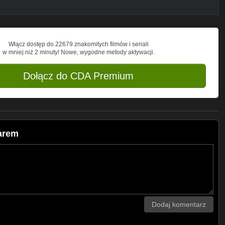
Włącz dostęp do 22679 znakomitych filmów i seriali
w mniej niż 2 minuty! Nowe, wygodne metody aktywacji.
Dołącz do CDA Premium
żarem
Dodaj komentarz