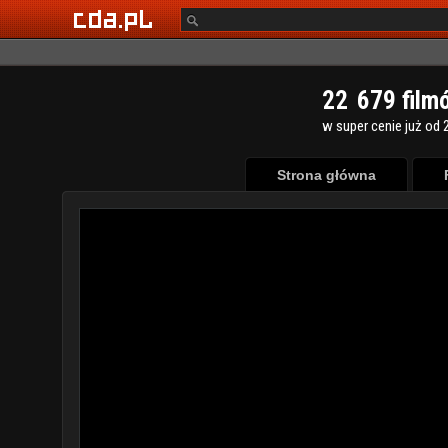
2
2
6
7
9
film
w super cenie już od 2
Strona główna