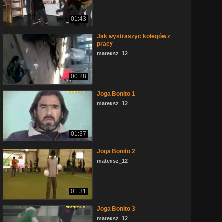
01:43
Jak wystraszyc kolegów z
pracy
mateusz_12
00:28
Joga Bonito 1
mateusz_12
01:37
Joga Bonito 2
mateusz_12
01:31
Joga Bonito 3
mateusz_12