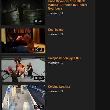
Kobe Bryant is "The Black
Mamba" Directed by Robert
Rodriguez
mateusz_12
05:47
Koci bokser
mateusz_12
00:18
Kolejne imponujące KO
mateusz_12
01:02
Kolejny farciarz
mateusz_12
00:32