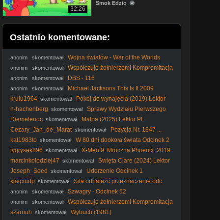
Smok Edzio
32:26
Ostatnio komentowane:
Wojna światów - War of the Worlds
anonim
skomentował
(2025) lektor
Współczuję żołnierzom! Kompromitacja
anonim
skomentował
Sobkowiak-Czarneckiej u terytorialsów
DBS - 116
anonim
skomentował
Michael Jacksons This Is It 2009
anonim
skomentował
(Lektor PL)
krulu1964
Pokój do wynajęcia (2019) Lektor
skomentował
PL
n-hachenberg
Sprawy Wydziału Pierwszego
skomentował
S01E07 Lektor PL
Diemetenoc
Małpa (2025) Lektor PL
skomentował
Cezary_Jan_de_Marat
Pozycja Nr. 1847 ...
skomentował
13/03/2026 ...
kat1983to
W 80 dni dookoła świata Odcinek 2
skomentował
tygrysek896
X-Men 9. Mroczna Phoenix. 2019.
skomentował
[Lektor PL]
marcinkolodziej47
Święta Clare (2024) Lektor
skomentował
PL
Joseph_Seed
Uderzenie Odcinek 1
skomentował
xjaqxudp
Sila odnaleźć przeznaczenie odc
skomentował
106
Szwagry - Odcinek 52
anonim
skomentował
Współczuję żołnierzom! Kompromitacja
anonim
skomentował
Sobkowiak-Czarneckiej u terytorialsów
szarnuh
Wybuch (1981)
skomentował