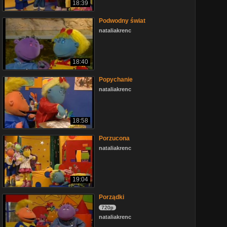
18:39
Podwodny świat
nataliakrenc
18:40
Popychanie
nataliakrenc
18:58
Porzucona
nataliakrenc
19:04
Porządki
720p
nataliakrenc