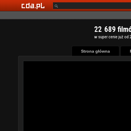
2
2
6
8
9
film
w super cenie już od 2
Strona główna