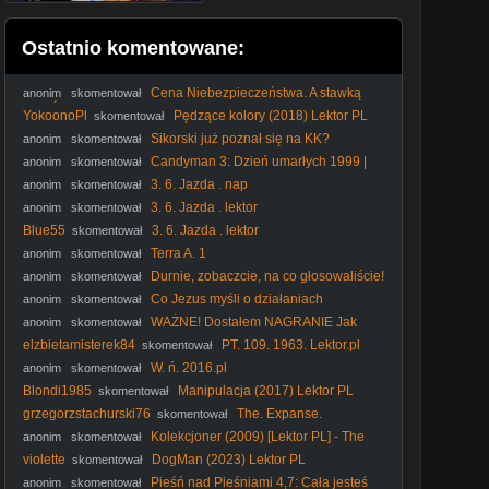
Ostatnio komentowane:
Cena Niebezpieczeństwa. A stawką
anonim
skomentował
Jest Śmierc Uciekinier Francja JugosławiaVID-
YokoonoPl
Pędzące kolory (2018) Lektor PL
skomentował
1712640061291
Sikorski już poznał się na KK?
anonim
skomentował
#Sikorski #kler #elita #polityka #KK #katolicyzm #kościół
Candyman 3: Dzień umarłych 1999 |
anonim
skomentował
Lektor PL | HQ
3. 6. Jazda . nap
anonim
skomentował
3. 6. Jazda . lektor
anonim
skomentował
Blue55
3. 6. Jazda . lektor
skomentował
Terra A. 1
anonim
skomentował
Durnie, zobaczcie, na co głosowaliście!
anonim
skomentował
#Nawrocki #Batyr #protestanci #wybory2025 #polityka
Co Jezus myśli o działaniach
anonim
skomentował
Nawrockiego? #PomyślDziś odc. 2647
WAŻNE! Dostałem NAGRANIE Jak
anonim
skomentował
Ukraiński Dowódca PIERZE Pieniądze z NASZEJ POMOCY
elzbietamisterek84
PT. 109. 1963. Lektor.pl
skomentował
W. ń. 2016.pl
anonim
skomentował
Blondi1985
Manipulacja (2017) Lektor PL
skomentował
grzegorzstachurski76
The. Expanse.
skomentował
S05E10.pl. LQ. HEVC
Kolekcjoner (2009) [Lektor PL] - The
anonim
skomentował
CoIIector
violette
DogMan (2023) Lektor PL
skomentował
Pieśń nad Pieśniami 4,7: Cała jesteś
anonim
skomentował