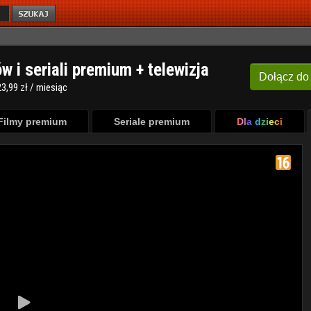
ów i seriali premium + telewizja
Dołącz
do
3,99 zł / miesiąc
Filmy premium
Seriale premium
Dla dzieci