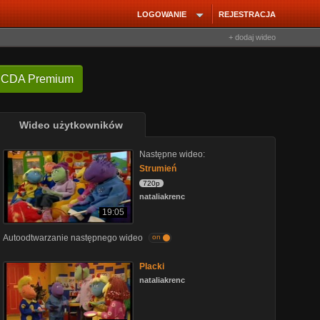
LOGOWANIE
REJESTRACJA
+ dodaj wideo
 CDA Premium
Wideo użytkowników
Następne wideo:
Strumień
720p
nataliakrenc
19:05
Autoodtwarzanie następnego wideo
on
Placki
nataliakrenc