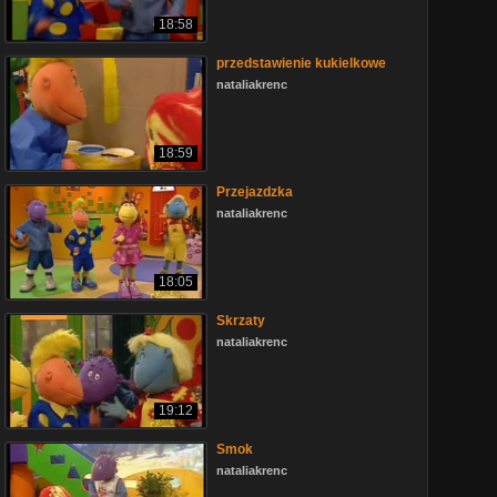
18:58
przedstawienie kukielkowe
nataliakrenc
18:59
Przejazdzka
nataliakrenc
18:05
Skrzaty
nataliakrenc
19:12
Smok
nataliakrenc