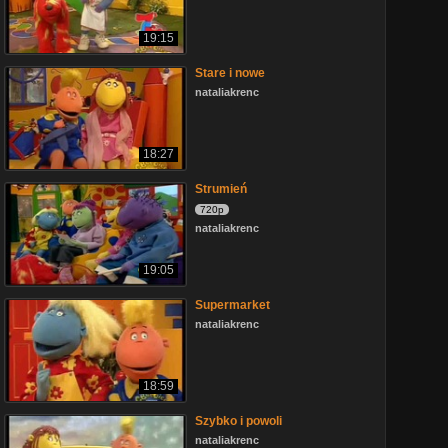
19:15
Stare i nowe
nataliakrenc
18:27
Strumień
720p
nataliakrenc
19:05
Supermarket
nataliakrenc
18:59
Szybko i powoli
nataliakrenc