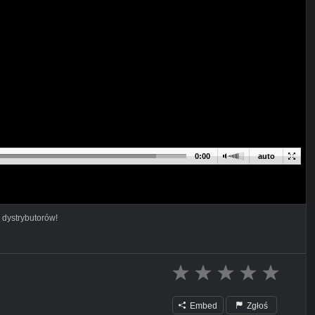
0:00
auto
 dystrybutorów!
Embed
Zgłoś