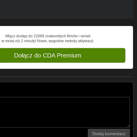
Włącz dostęp do 22689 znakomitych filmów i seriali
w mniej niż 2 minuty! Nowe, wygodne metody aktywacji.
Dołącz do CDA Premium
Dodaj komentarz