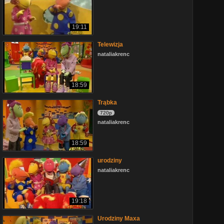
19:11
Telewizja
nataliakrenc
18:59
Trąbka
720p
nataliakrenc
18:59
urodziny
nataliakrenc
19:18
Urodziny Maxa