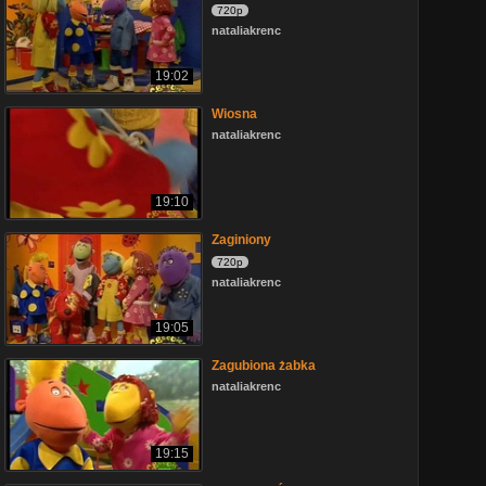
720p
nataliakrenc
19:02
Wiosna
nataliakrenc
19:10
Zaginiony
720p
nataliakrenc
19:05
Zagubiona żabka
nataliakrenc
19:15