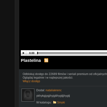
0:00
Plastelina
Odblokuj dostęp do 22689 filmów i seriali premium od oficjalnych
Oglądaj legalnie i w najlepszej jakości.
Włącz dostęp
Dodał:
nataliakrenc
ykhykgjygjhyjgtihygtjjhygtj
W katalogu:
Smyki