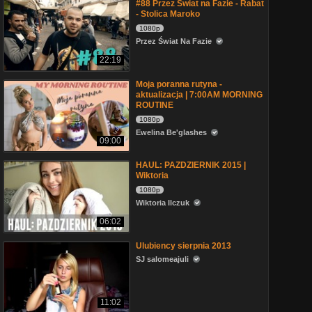
#88 Przez Świat na Fazie - Rabat
- Stolica Maroko
1080p
Przez Świat Na Fazie
22:19
Moja poranna rutyna -
aktualizacja | 7:00AM MORNING
ROUTINE
1080p
Ewelina Be'glashes
09:00
HAUL: PAZDZIERNIK 2015 |
Wiktoria
1080p
Wiktoria Ilczuk
06:02
Ulubiency sierpnia 2013
SJ salomeajuli
11:02