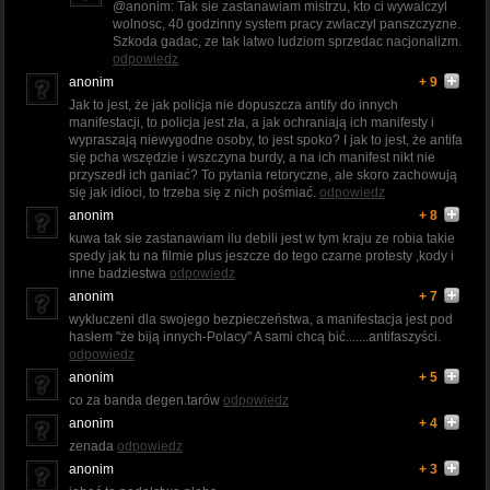
@anonim: Tak sie zastanawiam mistrzu, kto ci wywalczyl
wolnosc, 40 godzinny system pracy zwlaczyl panszczyzne.
Szkoda gadac, ze tak latwo ludziom sprzedac nacjonalizm.
odpowiedz
anonim
+ 9
Jak to jest, że jak policja nie dopuszcza antify do innych
manifestacji, to policja jest zła, a jak ochraniają ich manifesty i
wypraszają niewygodne osoby, to jest spoko? I jak to jest, że antifa
się pcha wszędzie i wszczyna burdy, a na ich manifest nikt nie
przyszedł ich ganiać? To pytania retoryczne, ale skoro zachowują
się jak idioci, to trzeba się z nich pośmiać.
odpowiedz
anonim
+ 8
kuwa tak sie zastanawiam ilu debili jest w tym kraju ze robia takie
spedy jak tu na filmie plus jeszcze do tego czarne protesty ,kody i
inne badziestwa
odpowiedz
anonim
+ 7
wykluczeni dla swojego bezpieczeństwa, a manifestacja jest pod
hasłem "że biją innych-Polacy" A sami chcą bić.......antifaszyści.
odpowiedz
anonim
+ 5
co za banda degen.tarów
odpowiedz
anonim
+ 4
zenada
odpowiedz
anonim
+ 3