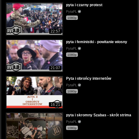
pyta i czarny protest
PytaPL
1080p
22:57
pyta i feministki - powitanie wiosny
PytaPL
1080p
21:07
Pyta i obrońcy internetów
PytaPL
1080p
16:21
pyta i skromny Szabas - skrót strima
PytaPL
1080p