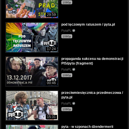
1080p
29:59
pod tęczowym ratuszem / pyta.pl
PytaPL
1080p
17:24
propaganda sukcesu na demonstracji
PIS/pyta (fragment)
PytaPL
1080p
00:46
przeciwmiesięcznica przedmeczowa /
pyta.pl
PytaPL
1080p
15:31
pyta - w szponach dżendermerii