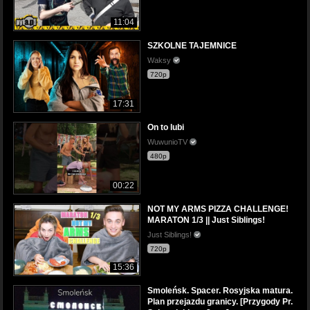
11:04
SZKOLNE TAJEMNICE
Waksy
720p
17:31
On to lubi
WuwunioTV
480p
00:22
NOT MY ARMS PIZZA CHALLENGE!
MARATON 1/3 || Just Siblings!
Just Siblings!
720p
15:36
Smoleńsk. Spacer. Rosyjska matura.
Plan przejazdu granicy. [Przygody Pr.