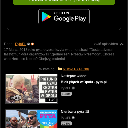
Dodał:
PytaPL
zwiń opis video
17 Marca 2018 roku pyta uczestniczyła w demonstracji "Dość rasizmu i
faszyzmu" którą organizowali "Zjednoczeni Przeciw Przemocy". Chcesz
wiedzieć o co kebab? Obejrzyj materiał.
W katalogu:
NOWA PYTA! \m/
Następne wideo:
Blek piątek w Opolu - pyta.pl
PytaPL
1080p
01:49
Nierówna pyta 18
PytaPL
1080p