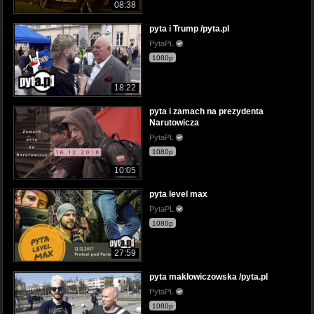
08:38
pyta i Trump /pyta.pl
PytaPL
1080p
18:22
pyta i zamach na prezydenta
Narutowicza
PytaPL
1080p
10:05
pyta level max
PytaPL
1080p
27:59
pyta makłowiczowska /pyta.pl
PytaPL
1080p