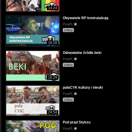
14:24
Obywatele RP kontratakują
PytaPL
1080p
18:28
Odnawialne źródła beki
PytaPL
1080p
16:29
pałaCYK kultury i nieuki
PytaPL
1080p
24:54
Pod prąd Styksu
PytaPL