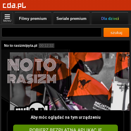
Filmy premium
Seriale premium
Dla dzieci
MENU
szukaj
No to rasizm/pyta.pl
00:12:32
Aby móc oglądać na tym urządzeniu
POBIERZ BEZPŁATNĄ APLIKACJĘ