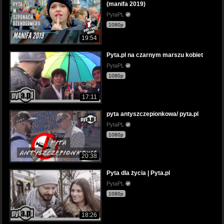
(manifa 2019)
PytaPL
1080p
19:54
Pyta.pl na czarnym marszu kobiet
PytaPL
1080p
17:11
pyta antyszczepionkowa/ pyta.pl
PytaPL
1080p
20:38
Pyta dla życia | Pyta.pl
PytaPL
1080p
18:26