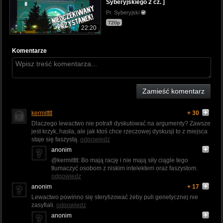
Syberyjskiego 2 cz. ]
Pr. Syberyjski
720p
22:20
Komentarze
Zamieść komentarz
kermitttt
+ 30
Dlaczego lewactwo nie potrafi dyskutować na argumenty? Zawsze
jest krzyk, hasła, ale jak ktoś chce rzeczowej dyskusji to z miejsca
staje się faszystą.
odpowiedz
anonim
@kermitttt: Bo mają rację i nie mają siły ciągle tego
tłumaczyć osobom z niskim intelektem oraz faszystom.
odpowiedz
anonim
+ 17
Lewactwo powinno się sterylizować żeby puli genetycznej nie
zasyfiali.
odpowiedz
anonim