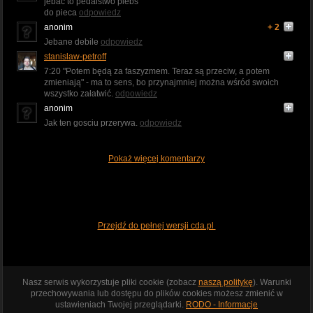
jebać to pedalstwo plebs
do pieca
odpowiedz
anonim
+ 2
Jebane debile
odpowiedz
stanislaw-petroff
7:20 "Potem będą za faszyzmem. Teraz są przeciw, a potem
zmieniają" - ma to sens, bo przynajmniej można wśród swoich
wszystko załatwić.
odpowiedz
anonim
Jak ten gosciu przerywa.
odpowiedz
Pokaż więcej komentarzy
Przejdź do pełnej wersji cda.pl
Nasz serwis wykorzystuje pliki cookie (zobacz
naszą politykę
). Warunki
przechowywania lub dostępu do plików cookies możesz zmienić w
ustawieniach Twojej przeglądarki.
RODO - Informacje