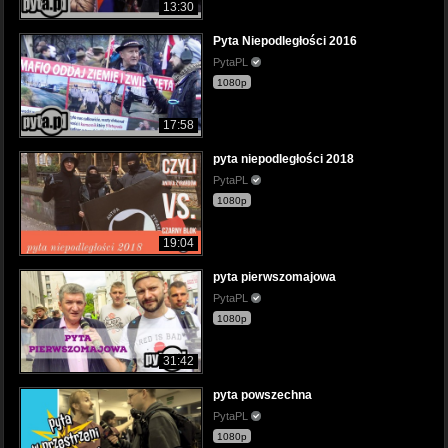
13:30
Pyta Niepodległości 2016
PytaPL
1080p
17:58
pyta niepodległości 2018
PytaPL
1080p
19:04
pyta pierwszomajowa
PytaPL
1080p
31:42
pyta powszechna
PytaPL
1080p