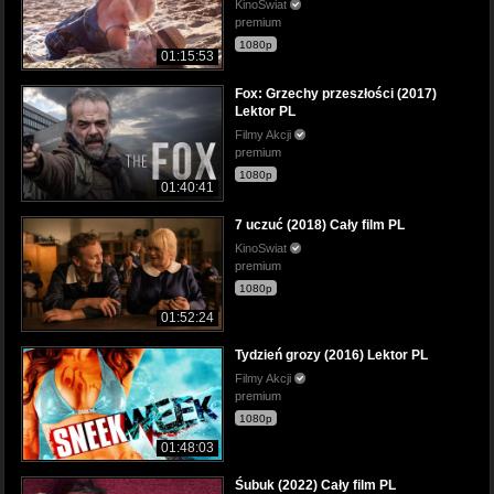
KinoSwiat
premium
1080p
01:15:53
Fox: Grzechy przeszłości (2017)
Lektor PL
Filmy Akcji
premium
1080p
01:40:41
7 uczuć (2018) Cały film PL
KinoSwiat
premium
1080p
01:52:24
Tydzień grozy (2016) Lektor PL
Filmy Akcji
premium
1080p
01:48:03
Śubuk (2022) Cały film PL