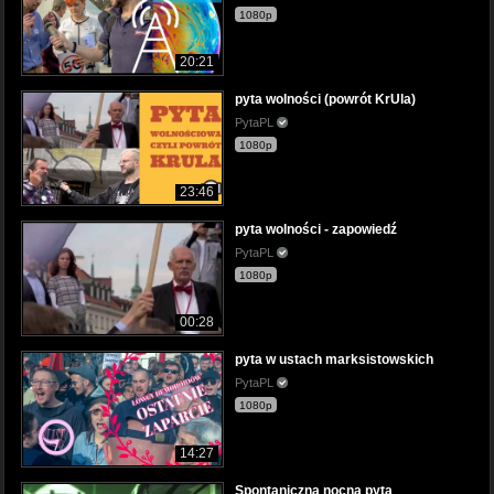
1080p
20:21
pyta wolności (powrót KrUla)
PytaPL
1080p
23:46
pyta wolności - zapowiedź
PytaPL
1080p
00:28
pyta w ustach marksistowskich
PytaPL
1080p
14:27
Spontaniczna nocna pyta