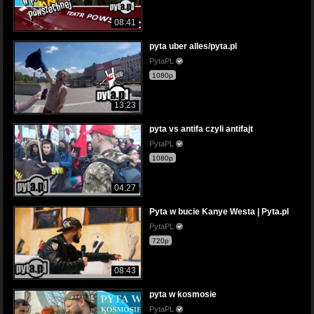
08:41
pyta uber alles/pyta.pl
PytaPL
1080p
13:23
pyta vs antifa czyli antifajt
PytaPL
1080p
04:27
Pyta w bucie Kanye Westa | Pyta.pl
PytaPL
720p
08:43
pyta w kosmosie
PytaPL