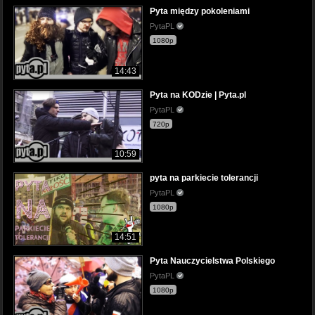
Pyta między pokoleniami
PytaPL
1080p
14:43
Pyta na KODzie | Pyta.pl
PytaPL
720p
10:59
pyta na parkiecie tolerancji
PytaPL
1080p
14:51
Pyta Nauczycielstwa Polskiego
PytaPL
1080p