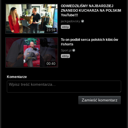
ODWIEDZILIŚMY NAJBARDZIEJ
ZNANEGO KUCHARZA NA POLSKIM
YouTube!!!
jackgadovsky
480p
23:59
To on podbił serca polskich kibiców
#shorts
Sport.pl
480p
00:40
Komentarze
Zamieść komentarz