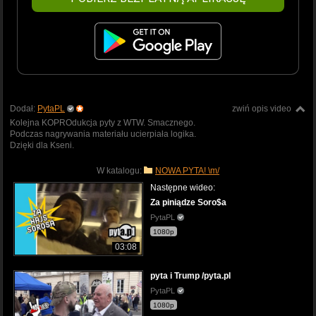
Dodał:
PytaPL
zwiń opis video
Kolejna KOPROdukcja pyty z WTW. Smacznego.
Podczas nagrywania materiału ucierpiała logika.
Dzięki dla Kseni.
W katalogu:
NOWA PYTA! \m/
Następne wideo:
Za piniądze Soro$a
PytaPL
1080p
03:08
pyta i Trump /pyta.pl
PytaPL
1080p