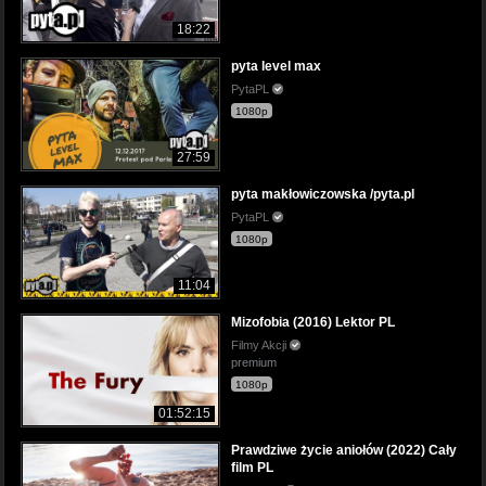
18:22
pyta level max
PytaPL
1080p
27:59
pyta makłowiczowska /pyta.pl
PytaPL
1080p
11:04
Mizofobia (2016) Lektor PL
Filmy Akcji
premium
1080p
01:52:15
Prawdziwe życie aniołów (2022) Cały
film PL