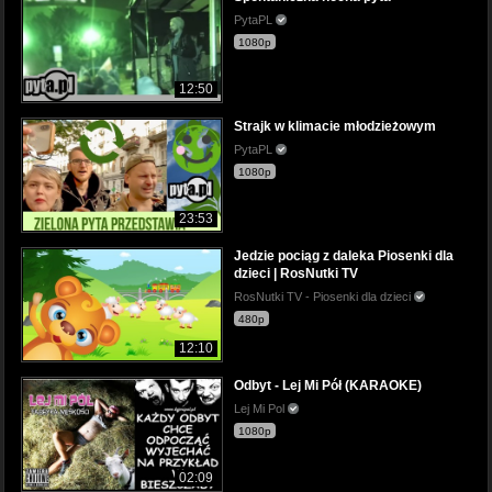
PytaPL
1080p
12:50
Strajk w klimacie młodzieżowym
PytaPL
1080p
23:53
Jedzie pociąg z daleka Piosenki dla
dzieci | RosNutki TV
RosNutki TV - Piosenki dla dzieci
480p
12:10
Odbyt - Lej Mi Pół (KARAOKE)
Lej Mi Pol
1080p
02:09