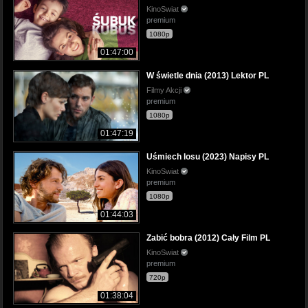
KinoSwiat
premium
1080p
01:47:00
W świetle dnia (2013) Lektor PL
Filmy Akcji
premium
1080p
01:47:19
Uśmiech losu (2023) Napisy PL
KinoSwiat
premium
1080p
01:44:03
Zabić bobra (2012) Cały Film PL
KinoSwiat
premium
720p
01:38:04