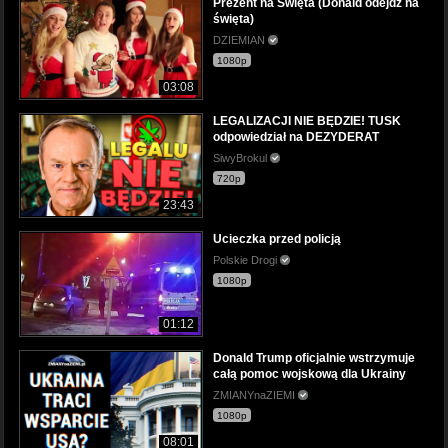
Prezent na Święta (Donald odejdź na
święta)
DZIEMIAN
1080p
03:08
LEGALIZACJI NIE BĘDZIE! TUSK
odpowiedział na DEZYDERAT
SiwyBrokul
720p
23:43
Ucieczka przed policją
Polskie Drogi
1080p
01:12
Donald Trump oficjalnie wstrzymuje
całą pomoc wojskową dla Ukrainy
ZMIANYnaZIEMI
1080p
08:01