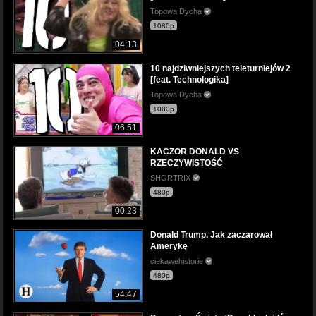
Topowa Dycha
1080p
04:13
10 najdziwniejszych teleturniejów 2
[feat. Technologika]
Topowa Dycha
1080p
06:51
KACZOR DONALD VS
RZECZYWISTOŚĆ
SHORTRIX
480p
00:23
Donald Trump. Jak zaczarował
Amerykę
ciekawehistorie
480p
54:47