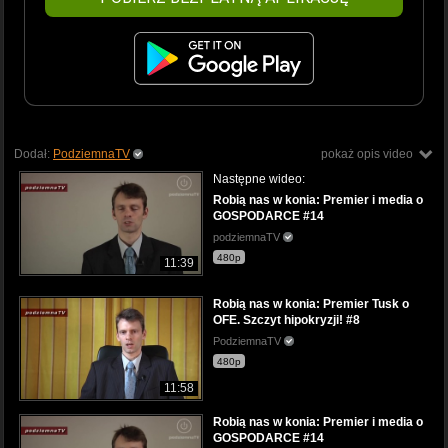
Dodał:
PodziemnaTV
pokaż opis video
Następne wideo:
Robią nas w konia: Premier i media o
GOSPODARCE #14
podziemnaTV
480p
11:39
Robią nas w konia: Premier Tusk o
OFE. Szczyt hipokryzji! #8
PodziemnaTV
480p
11:58
Robią nas w konia: Premier i media o
GOSPODARCE #14