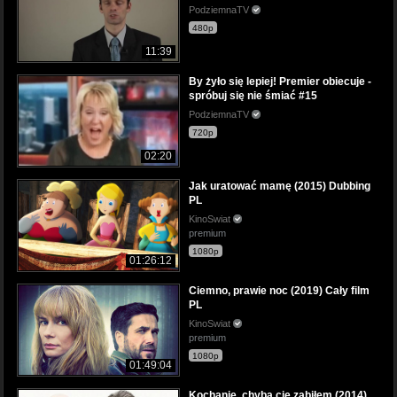
PodziemnaTV
480p
11:39
By żyło się lepiej! Premier obiecuje -
spróbuj się nie śmiać #15
PodziemnaTV
720p
02:20
Jak uratować mamę (2015) Dubbing
PL
KinoSwiat
premium
1080p
01:26:12
Ciemno, prawie noc (2019) Cały film
PL
KinoSwiat
premium
1080p
01:49:04
Kochanie, chyba cię zabiłem (2014)