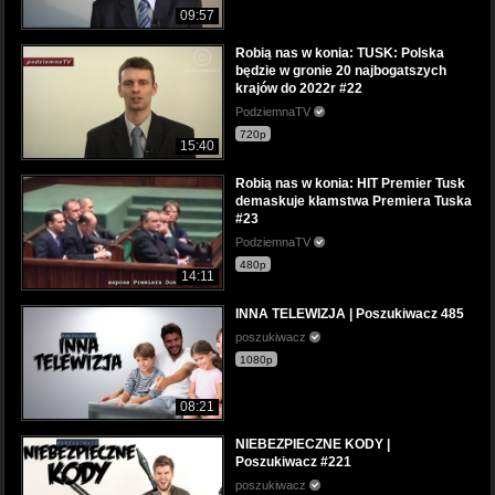
09:57
Robią nas w konia: TUSK: Polska
będzie w gronie 20 najbogatszych
krajów do 2022r #22
PodziemnaTV
720p
15:40
Robią nas w konia: HIT Premier Tusk
demaskuje kłamstwa Premiera Tuska
#23
PodziemnaTV
480p
14:11
INNA TELEWIZJA | Poszukiwacz 485
poszukiwacz
1080p
08:21
NIEBEZPIECZNE KODY |
Poszukiwacz #221
poszukiwacz