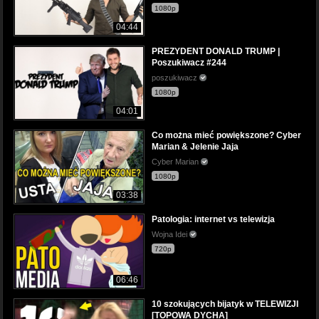
1080p
04:44
PREZYDENT DONALD TRUMP |
Poszukiwacz #244
poszukiwacz
1080p
04:01
Co można mieć powiększone? Cyber
Marian & Jelenie Jaja
Cyber Marian
1080p
03:38
Patologia: internet vs telewizja
Wojna Idei
720p
06:46
10 szokujących bijatyk w TELEWIZJI
[TOPOWA DYCHA]