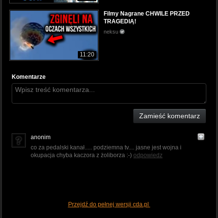
Filmy Nagrane CHWILE PRZED
TRAGEDIĄ!
neksu
11:20
Komentarze
Zamieść komentarz
anonim
co za pedalski kanał..... podziemna tv.... jasne jest wojna i
okupacja chyba kaczora z żoliborza :-)
odpowiedz
Przejdź do pełnej wersji cda.pl