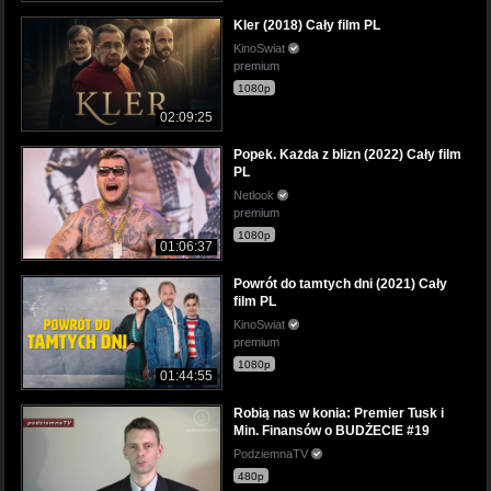
Kler (2018) Cały film PL
KinoSwiat
premium
1080p
02:09:25
Popek. Każda z blizn (2022) Cały film
PL
Netlook
premium
1080p
01:06:37
Powrót do tamtych dni (2021) Cały
film PL
KinoSwiat
premium
1080p
01:44:55
Robią nas w konia: Premier Tusk i
Min. Finansów o BUDŻECIE #19
PodziemnaTV
480p