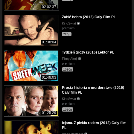
02:02:37
Zabić bobra (2012) Cały Film PL
KinoSwiat
premium
720p
01:38:04
Tydzień grozy (2016) Lektor PL
Filmy Akcji
premium
1080p
01:48:03
Prosta historia o morderstwie (2016)
Cały film PL
KinoSwiat
premium
1080p
01:25:29
Ixjana. Z piekła rodem (2012) Cały film
PL