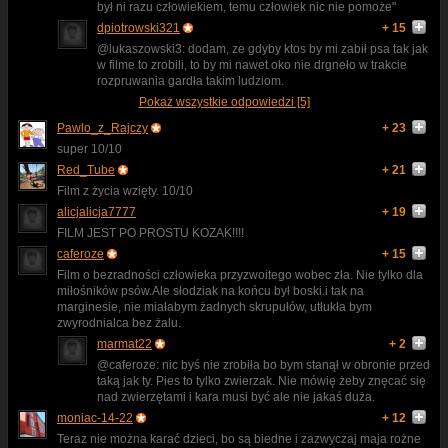
był ni razu człowiekiem, temu człowiek nic nie pomoże"
dpiotrowski321
+ 15
@lukaszowski3: dodam, ze gdyby ktos by mi zabił psa tak jak
w filme to zrobili, to by mi nawet oko nie drgneło w trakcie
rozpruwania gardła takim ludziom.
Pokaż wszystkie odpowiedzi [5]
Pawlo_z_Rajczy
+ 23
super 10/10
Red_Tube
+ 21
Film z życia wzięty. 10/10
alicjalicja7777
+ 19
FILM JEST PO PROSTU KOZAK!!!!
caferoze
+ 15
Film o bezradności człowieka przyzwoitego wobec zła. Nie tylko dla
miłośników psów.Ale słodziak na końcu był boski.i tak na
marginesie, nie miałabym żadnych skrupułów, utłukła bym
zwyrodnialca bez żalu.
marmat22
+ 2
@caferoze: nic byś nie zrobiła bo bym stanął w obronie przed
taką jak ty. Pies to tylko zwierzak. Nie mówię żeby znęcać się
nad zwierzętami i kara musi być ale nie jakaś duża.
moniac-14-22
+ 12
Teraz nie można karać dzieci, bo są biedne i zazwyczaj maja rożne