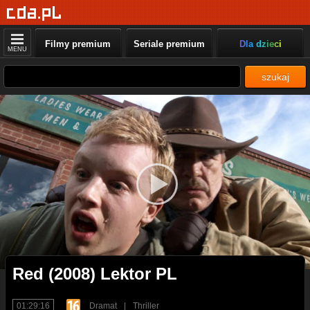
Filmy premium
Seriale premium
Dla dzieci
MENU
szukaj
Red (2008) Lektor PL
01:29:16
Dramat
|
Thriller