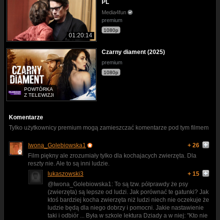
PL
Media4fun
premium
1080p
01:20:14
Czarny diament (2025)
premium
1080p
POWTÓRKA
Z TELEWIZJI
Komentarze
Tylko użytkownicy premium mogą zamieszczać komentarze pod tym filmem
Iwona_Golebiowska1
+ 26
Film piękny ale zrozumiały tylko dla kochajacych zwierzęta. Dla
reszty nie. Ale to są inni ludzie.
lukaszowski3
+ 15
@Iwona_Golebiowska1: To są tzw. półprawdy że psy
(zwierzęta) są lepsze od ludzi. Jak porównać te gatunki? Jak
ktoś bardziej kocha zwierzęta niż ludzi niech nie oczekuje że
ludzie będą dla niego dobrzy i pomocni. Jakie nastawienie
taki i odbiór ... Była w szkole lektura Dziady a w niej: "Kto nie