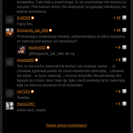
kompleksy. Cała lista u psychologa. A i do psychologa nie można już
wysyłać. Film bardzo dobry. Ale większość przygłupiej młodzieży nie
pojmie przesłania.
Syl8599
+ 12
Fajny film
Elegancki_jak_Nikt
+ 10
Przerażająco prawdziwy niestety, udowadniający przykrą maksymę
że zwierzę jest lepsze od człowieka!!!
kwaho666
+ 6
@Elegancki_jak_Nikt: Bo są
jolantad69
+ 9
Ten co nie kocha zwierzat nie kocha i nie szanuje siebie......to
człowiek zgotował piekło na ziemi niewinnym zwierzętą....człowiek
sie wpier... w życie zwierząt...i niszczy wszystko dla pieniedzy dla
figurek np z kości słoni ,futer itp..tylko niech pamieta że to zwierzęta
były na świecie pierwsze to ich królestwo
nik7293
+ 6
Świetny
Hania1967
+ 5
dobre kino, madre
Pokaż więcej komentarzy