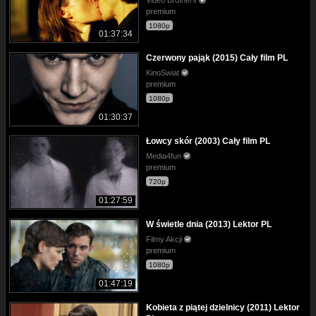
Video Brothers
premium
1080p
01:37:34
Czerwony pająk (2015) Cały film PL
KinoSwiat
premium
1080p
01:30:37
Łowcy skór (2003) Cały film PL
Media4fun
premium
720p
01:27:59
W świetle dnia (2013) Lektor PL
Filmy Akcji
premium
1080p
01:47:19
Kobieta z piątej dzielnicy (2011) Lektor