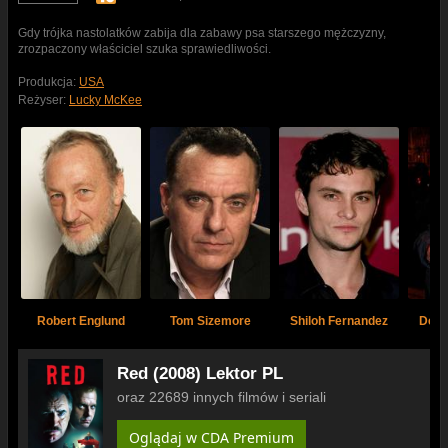
Gdy trójka nastolatków zabija dla zabawy psa starszego mężczyzny,
zrozpaczony właściciel szuka sprawiedliwości.
Produkcja:
USA
Reżyser:
Lucky McKee
Robert Englund
Tom Sizemore
Shiloh Fernandez
Dela
Red (2008) Lektor PL
oraz 22689 innych filmów i seriali
Oglądaj w CDA Premium