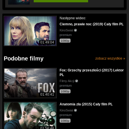
Następne wideo:
Ciemno, prawie noc (2019) Cały film PL
KinoSwiat
premium
1080p
01:49:04
Podobne filmy
zobacz wszystkie »
Fox: Grzechy przeszłości (2017) Lektor
PL
Filmy Akcji
premium
1080p
01:40:41
Anatomia zła (2015) Cały film PL
KinoSwiat
premium
1080p
01:56:46