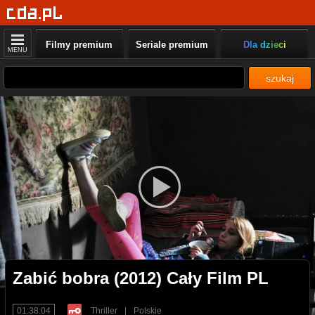
Filmy premium
Seriale premium
Dla dzieci
MENU
szukaj
Zabić bobra (2012) Cały Film PL
01:38:04
Thriller
|
Polskie