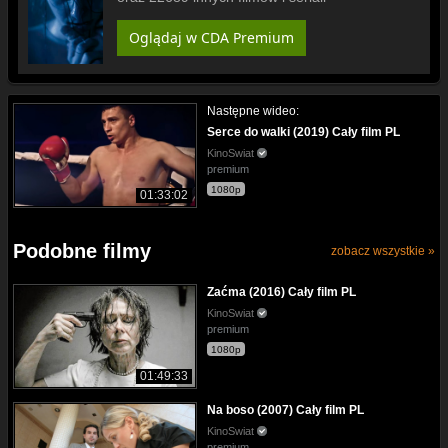
Oglądaj w CDA Premium
Następne wideo:
Serce do walki (2019) Cały film PL
KinoSwiat
premium
1080p
01:33:02
Podobne filmy
zobacz wszystkie »
Zaćma (2016) Cały film PL
KinoSwiat
premium
1080p
01:49:33
Na boso (2007) Cały film PL
KinoSwiat
premium