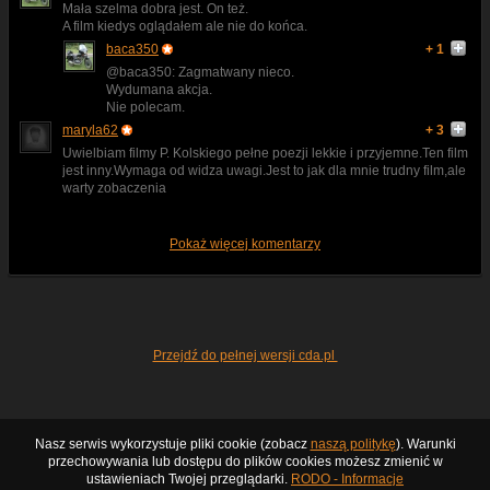
Mała szelma dobra jest. On też.
A film kiedys oglądałem ale nie do końca.
baca350
+ 1
@baca350: Zagmatwany nieco.
Wydumana akcja.
Nie polecam.
maryla62
+ 3
Uwielbiam filmy P. Kolskiego pełne poezji lekkie i przyjemne.Ten film
jest inny.Wymaga od widza uwagi.Jest to jak dla mnie trudny film,ale
warty zobaczenia
Pokaż więcej komentarzy
Przejdź do pełnej wersji cda.pl
Nasz serwis wykorzystuje pliki cookie (zobacz
naszą politykę
). Warunki
przechowywania lub dostępu do plików cookies możesz zmienić w
ustawieniach Twojej przeglądarki.
RODO - Informacje