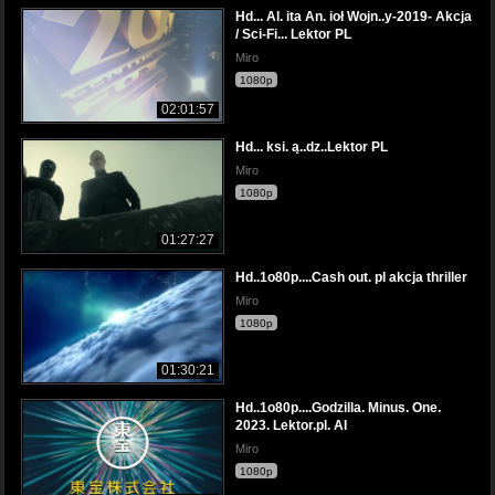
Hd... Al. ita An. ioł Wojn..y-2019- Akcja
/ Sci-Fi... Lektor PL
Miro
1080p
02:01:57
Hd... ksi. ą..dz..Lektor PL
Miro
1080p
01:27:27
Hd..1o80p....Cash out. pl akcja thriller
Miro
1080p
01:30:21
Hd..1o80p....Godzilla. Minus. One.
2023. Lektor.pl. AI
Miro
1080p