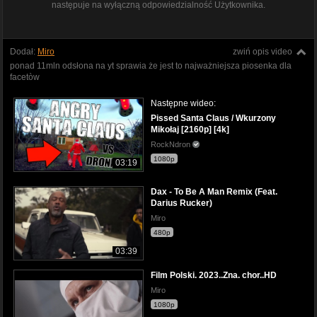
następuje na wyłączną odpowiedzialność Użytkownika.
Dodał:
Miro
zwiń opis video
ponad 11mln odsłona na yt sprawia że jest to najważniejsza piosenka dla
facetòw
Następne wideo:
Pissed Santa Claus / Wkurzony
Mikołaj [2160p] [4k]
RockNdron
1080p
03:19
Dax - To Be A Man Remix (Feat.
Darius Rucker)
Miro
480p
03:39
Film Polski. 2023..Zna. chor..HD
Miro
1080p