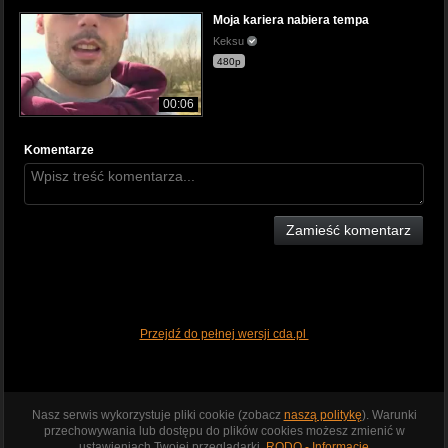
Moja kariera nabiera tempa
Keksu
480p
00:06
Komentarze
Zamieść komentarz
Przejdź do pełnej wersji cda.pl
Nasz serwis wykorzystuje pliki cookie (zobacz
naszą politykę
). Warunki
przechowywania lub dostępu do plików cookies możesz zmienić w
ustawieniach Twojej przeglądarki.
RODO - Informacje