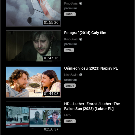
KinoSwiat
premium
1080p
01:55:20
Fotograf (2014) Cały film
KinoSwiat
premium
720p
01:47:16
Uśmiech losu (2023) Napisy PL
KinoSwiat
premium
1080p
01:44:03
HD....Luther: Zmrok / Luther: The
Fallen Sun (2023) [Lektor PL]
Miro
1080p
02:10:37