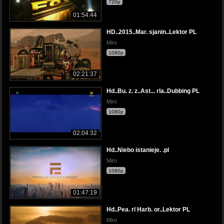
720p
01:54:44
HD..2015..Mar. sjanin..Lektor PL
Miro
1080p
02:21:37
Hd..Bu. z. z..Ast... rla..Dubbing PL
Miro
1080p
02:04:32
Hd..Niebo istanieje. .pl
Miro
1080p
01:47:19
Hd..Pea. rl Harb. or..Lektor PL
Miro