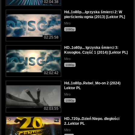
02:04:38
Hd..1o80p....Igrzyska śmierci 2: W
pierścieniu ognia (2013) [Lektor PL]
Miro
1080p
02:25:58
HD..1o80p... Igrzyska śmierci 3:
Kosogłos. Część 1 (2014) [Lektor PL]
Miro
1080p
02:02:42
Hd..1o80p..Rebel_Mo-on 2 (2024)
Lektor PL
Miro
1080p
02:03:55
HD..720p..Dzień Niepo. dległości
2..Lektor PL
Miro