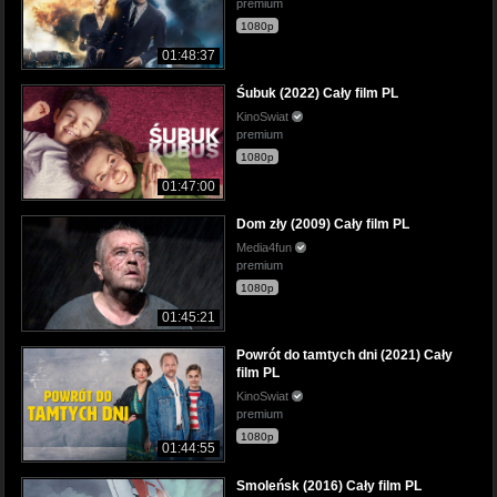
premium
1080p
01:48:37
Śubuk (2022) Cały film PL
KinoSwiat
premium
1080p
01:47:00
Dom zły (2009) Cały film PL
Media4fun
premium
1080p
01:45:21
Powrót do tamtych dni (2021) Cały
film PL
KinoSwiat
premium
1080p
01:44:55
Smoleńsk (2016) Cały film PL