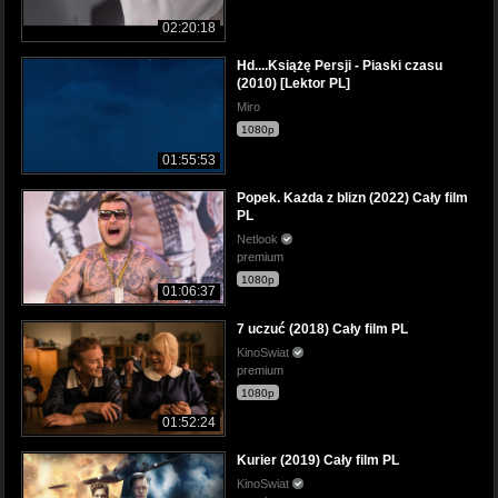
02:20:18
Hd....Książę Persji - Piaski czasu
(2010) [Lektor PL]
Miro
1080p
01:55:53
Popek. Każda z blizn (2022) Cały film
PL
Netlook
premium
1080p
01:06:37
7 uczuć (2018) Cały film PL
KinoSwiat
premium
1080p
01:52:24
Kurier (2019) Cały film PL
KinoSwiat