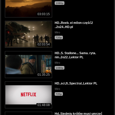
1080p
03:03:15
HD..Reeb. el m0on część2
..2o24..HD.pl
Miro
720p
02:03:54
HD..S. Stallone... Sama. ryta.
nin..2o22..Lektor PL
Miro
1080p
01:35:25
HD..sci,fi..Spectral..Lektor PL
Miro
720p
01:48:08
Hd..Siedmiu królów musi umrzeć