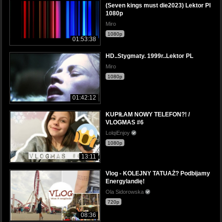
(Seven kings must die2023) Lektor Pl
1080p
Miro
1080p
01:53:38
HD..Stygmaty. 1999r..Lektor PL
Miro
1080p
01:42:12
KUPIŁAM NOWY TELEFON?! /
VLOGMAS #6
LolqiEnjoy
1080p
13:11
Vlog - KOLEJNY TATUAŻ? Podbijamy
Energylandię!
Ola Sidorowska
720p
08:36