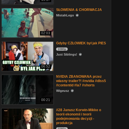
SŁOWENIA & CHORWACJA
MistahLego
02:03
Gdyby CZŁOWIEK był jak PIES
1080p
Just Siblings!
06:52
NVIDIA ZBANOWANA przez
własny trailer?! #nvidia #dlss5
#contentid #la7 #shorts
Wigeusz
00:21
#28 Janusz Korwin-Mikke o
teorii ekonomii i teorii
podejmowania decyzji -
produkcja
1080p