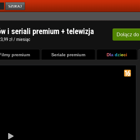
ów i seriali premium + telewizja
Dołącz
do
3,99 zł / miesiąc
Filmy premium
Seriale premium
Dla dzieci