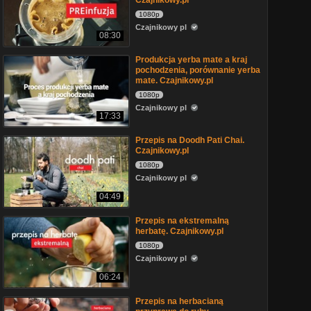
Czajnikowy.pl
1080p
Czajnikowy pl
08:30
Produkcja yerba mate a kraj
pochodzenia, porównanie yerba
mate. Czajnikowy.pl
1080p
Czajnikowy pl
17:33
Przepis na Doodh Pati Chai.
Czajnikowy.pl
1080p
Czajnikowy pl
04:49
Przepis na ekstremalną
herbatę. Czajnikowy.pl
1080p
Czajnikowy pl
06:24
Przepis na herbacianą