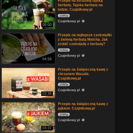
Przepis na mrożoną tajską
herbatę. Tajska herbata na
lodzie. Czajnikowy.pl
1080p
Czajnikowy pl
06:00
Przepis na najlepsze czekoladki
z zieloną herbatą Matcha. Jak
zrobić czekoladę z herbatą?
1080p
Czajnikowy pl
04:59
Przepis na świąteczną kawę z
chrzanem Wasabi.
Czajnikowy.pl
1080p
Czajnikowy pl
03:38
Przepis na świąteczną kawę z
jajkiem. Czajnikowy.pl
1080p
Czajnikowy pl
03:37