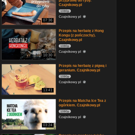
przyprawę do ryby.
Czajnikowy.pl
1080p
Czajnikowy pl
07:36
Przepis na herbatę z Hong
Kongu (z pończochy).
Czajnikowy.pl
1080p
Czajnikowy pl
10:30
Przepis na herbatę z pigwą i
geranium. Czajnikowy.pl
1080p
Czajnikowy pl
13:41
Przepis na Matcha Ice Tea z
ogórkiem. Czajnikowy.pl
1080p
Czajnikowy pl
03:24