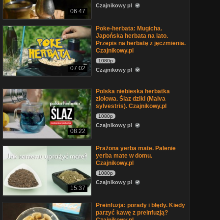
Czajnikowy pl
06:47
Poke-herbata: Mugicha.
Japońska herbata na lato.
Przepis na herbatę z jęczmienia.
Czajnikowy.pl
1080p
07:02
Czajnikowy pl
Polska niebieska herbatka
ziołowa. Ślaz dziki (Malva
sylvestris). Czajnikowy.pl
1080p
Czajnikowy pl
08:22
Prażona yerba mate. Palenie
yerba mate w domu.
Czajnikowy.pl
1080p
Czajnikowy pl
15:37
Preinfuzja: porady i błędy. Kiedy
parzyć kawę z preinfuzją?