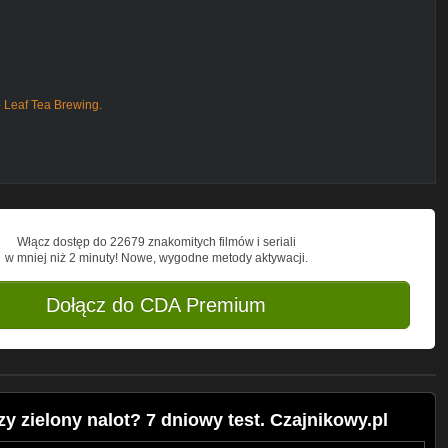
e Leaf Tea Brewing.
Włącz dostęp do 22679 znakomitych filmów i seriali
w mniej niż 2 minuty! Nowe, wygodne metody aktywacji.
Dołącz do CDA Premium
y zielony nalot? 7 dniowy test. Czajnikowy.pl