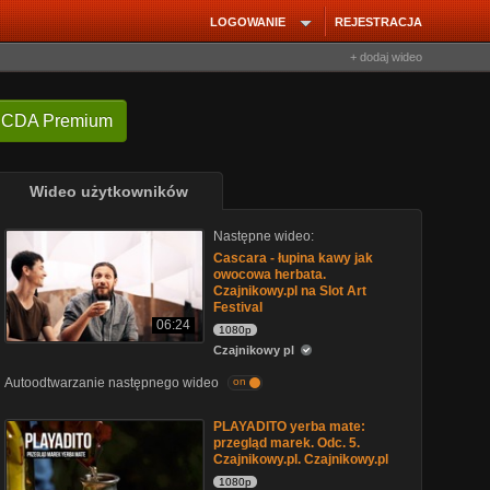
LOGOWANIE
REJESTRACJA
+ dodaj wideo
 CDA Premium
Wideo użytkowników
Następne wideo:
Cascara - łupina kawy jak
owocowa herbata.
Czajnikowy.pl na Slot Art
Festival
06:24
1080p
Czajnikowy pl
Autoodtwarzanie następnego wideo
on
PLAYADITO yerba mate:
przegląd marek. Odc. 5.
Czajnikowy.pl. Czajnikowy.pl
1080p