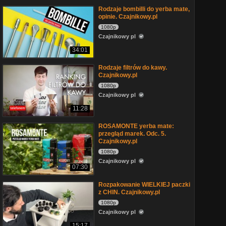
Rodzaje bombilli do yerba mate,
opinie. Czajnikowy.pl
1080p
Czajnikowy pl
34:01
Rodzaje filtrów do kawy.
Czajnikowy.pl
1080p
Czajnikowy pl
11:28
ROSAMONTE yerba mate:
przegląd marek. Odc. 5.
Czajnikowy.pl
1080p
Czajnikowy pl
07:30
Rozpakowanie WIELKIEJ paczki
z CHIN. Czajnikowy.pl
1080p
Czajnikowy pl
15:17