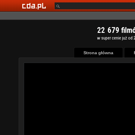
2
2
6
7
9
film
w super cenie już od 2
Strona główna