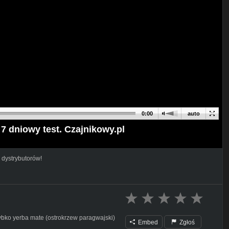
0:00
auto
 7 dniowy test. Czajnikowy.pl
 dystrybutorów!
szybko yerba mate (ostrokrzew paragwajski)
Embed
Zgłoś