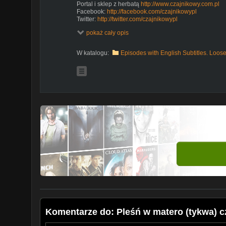
Portal i sklep z herbatą
http://www.czajnikowy.com.pl
Facebook:
http://facebook.com/czajnikowypl
Twitter:
http://twitter.com/czajnikowypl
Instagram:
http://instagram.com/czajnikowypl
pokaż cały opis
W katalogu:
Episodes with English Subtitles. Loos
Komentarze do: Pleśń w matero (tykwa) cz