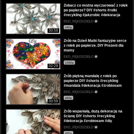
Zobacz co można wyczarować z rolek
po papierze? DIY #shorts #rolki
#recykling #jakzrobic #dekoracja
EKO_RĘKODZIEŁO
480p
00:59
Zrób na Dzień Matki fantazyjne serce
z rolek po papierze. DIY Prezent dla
mamy
EKO_RĘKODZIEŁO
1080p
02:29
Zrób piękną mandalę z rolek po
papierze DIY #shorts #recykling
#mandala #dekoracja #zrobtosam
EKO_RĘKODZIEŁO
480p
00:59
Zrób wspaniałą, dużą dekorację na
ścianę DIY #shorts #recykling
#dekoracja #zrobtosam #diy
EKO_RĘKODZIEŁO
480p