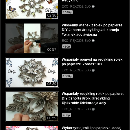
Recykling
EKO_RĘKODZIEŁO
1080p
02:36
Wiosenny wianek z rolek po papierze
DIY #shorts #recykling #dekoracja
#wianek #dc #wiosna
EKO_RĘKODZIEŁO
480p
00:57
Wspaniały pomysł na recykling rolek
po papierze. Zobacz! DIY
EKO_RĘKODZIEŁO
1080p
05:39
Wspaniały recykling rolek po papierze
DIY #shorts #rolki #recykling
#jakzrobic #dekoracja #diy
EKO_RĘKODZIEŁO
480p
00:59
Wykorzystaj rolki po papierze, dodaj