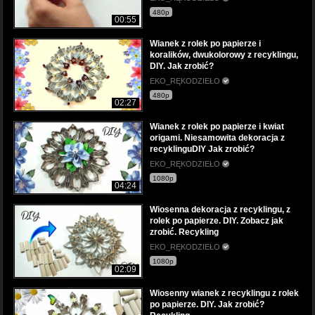
480p
00:55
Wianek z rolek po papierze i
koralików, dwukolorowy z recyklingu,
DIY. Jak zrobić?
EKO_RĘKODZIEŁO
480p
02:27
Wianek z rolek po papierze i kwiat
origami. Niesamowita dekoracja z
recyklinguDIY Jak zrobić?
EKO_RĘKODZIEŁO
1080p
04:24
Wiosenna dekoracja z recyklingu, z
rolek po papierze. DIY. Zobacz jak
zrobić. Recykling
EKO_RĘKODZIEŁO
1080p
02:09
Wiosenny wianek z recyklingu z rolek
po papierze. DIY. Jak zrobić?