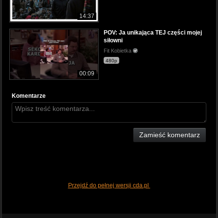
14:37
POV: Ja unikająca TEJ części mojej
siłowni
Fit Kobietka
480p
00:09
Komentarze
Zamieść komentarz
Przejdź do pełnej wersji cda.pl