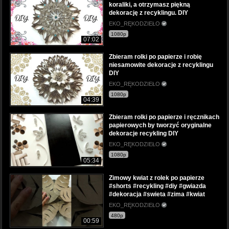
koraliki, a otrzymasz piękną
dekorację z recyklingu. DIY
EKO_RĘKODZIEŁO
1080p
07:02
Zbieram rolki po papierze i robię
niesamowite dekoracje z recyklingu
DIY
EKO_RĘKODZIEŁO
1080p
04:39
Zbieram rolki po papierze i ręcznikach
papierowych by tworzyć oryginalne
dekoracje recykling DIY
EKO_RĘKODZIEŁO
1080p
05:34
Zimowy kwiat z rolek po papierze
#shorts #recykling #diy #gwiazda
#dekoracja #swieta #zima #kwiat
EKO_RĘKODZIEŁO
480p
00:59