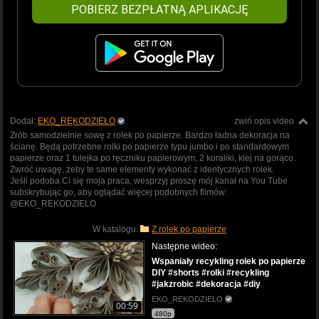
POBIERZ BEZPŁATNĄ APLIKACJĘ
Dodał:
EKO_RĘKODZIEŁO
zwiń opis video
Zrób samodzielnie sowę z rolek po papierze. Bardzo ładna dekoracja na
ścianę. Będą potrzebne rolki po papierze typu jumbo i po standardowym
papierze oraz 1 tulejka po ręczniku papierowym, 2 koraliki, klej na gorąco.
Zwróć uwagę, żeby te same elementy wykonać z identycznych rolek.
Jeśli podoba Ci się moja praca, wesprzyj proszę mój kanał na You Tube
subskrybując go, aby oglądać więcej podobnych filmów:
@EKO_REKODZIELO
W katalogu:
Z rolek po papierze
Następne wideo:
Wspaniały recykling rolek po papierze
DIY #shorts #rolki #recykling
#jakzrobic #dekoracja #diy
EKO_REKODZIELO
00:59
480p