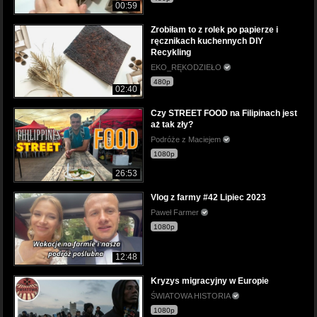
00:59
Zrobiłam to z rolek po papierze i
ręcznikach kuchennych DIY
Recykling
EKO_RĘKODZIEŁO
480p
02:40
Czy STREET FOOD na Filipinach jest
aż tak zły?
Podróże z Maciejem
1080p
26:53
Vlog z farmy #42 Lipiec 2023
Paweł Farmer
1080p
12:48
Kryzys migracyjny w Europie
ŚWIATOWA HISTORIA
1080p