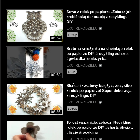
Sowa z rolek po papierze. Zobacz jak
zrobić taką dekorację z recyklingu
DIY
EKO_RĘKODZIEŁO
1080p
08:24
Srebrna śnieżynka na choinkę z rolek
po papierze DIY #recykling #shorts
#gwiazdka #sniezynka
EKO_RĘKODZIEŁO
480p
00:58
Słońce i kwiatowy księżyc, wszystko
z rolek po papierze! Super dekoracja
z recyklingu. DIY
EKO_RĘKODZIEŁO
1080p
06:36
To jest wspaniałe, zobacz! Recykling
rolek po papierze DIY #shorts #kwiaty
#liscie #recykling
EKO_RĘKODZIEŁO