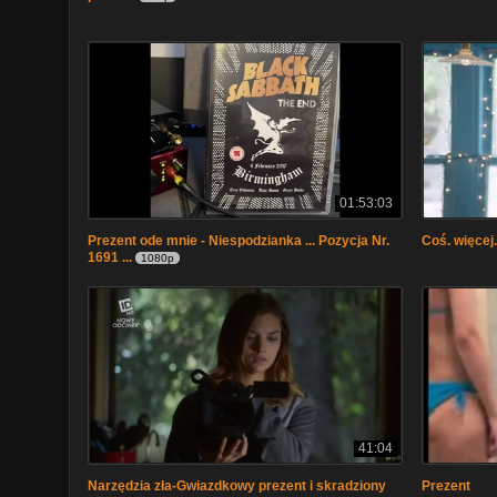
01:53:03
Prezent ode mnie - Niespodzianka ... Pozycja Nr.
Coś. więcej.
1691 ...
1080p
41:04
Narzędzia zła-Gwiazdkowy prezent i skradziony
Prezent