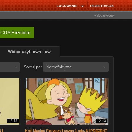
LOGOWANIE
REJESTRACJA
+ dodaj wideo
 CDA Premium
Wideo użytkowników
Sortuj po:
Najtrafniejsze
12:48
12:43
 |
Król Maciuś Pierwszy | sezon 1 odc. 6 | PREZENT