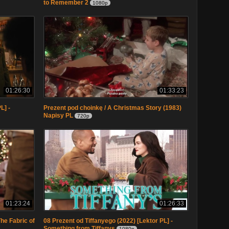
to Remember 2
1080p
01:26:30
01:33:23
L] -
Prezent pod choinkę / A Christmas Story (1983)
Napisy PL
720p
01:23:24
01:26:33
The Fabric of
08 Prezent od Tiffanyego (2022) [Lektor PL] -
Somethiпg from Tiffaпys
1080p