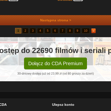
Następna strona >
1
2
3
4
5
6
7
8
9
10
ostęp do 22690 filmów i seriali
Dołącz do CDA Premium
30-dniowy dostęp już od 23,99 zł (od 80 groszy za dzień)
CDA
Ulepsz konto