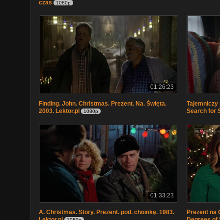
czas
1080p
01:26:23
Finding. John. Christmas. Prezent. Na. Święta.
Tajemniczy 
2003. Lektor.pl
Search for 
1080p
01:33:23
A. Christmas. Story. Prezent. pod. choinkę. 1983.
Prezent na 
Lektor.pl
Degrees of 
1080p