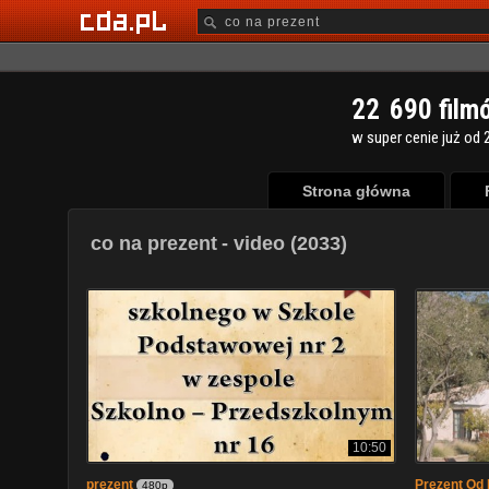
2
2
6
9
0
film
w super cenie już od 2
Strona główna
co na prezent
- video (2033)
10:50
prezent
Prezent Od 
480p