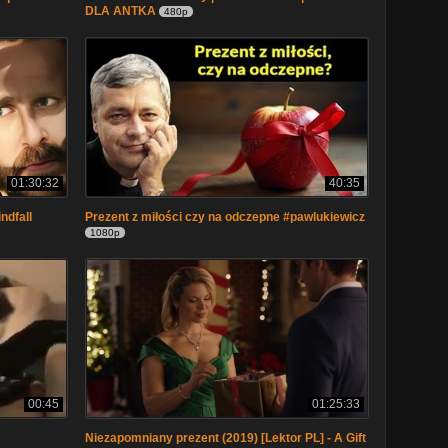
DLA ANTKA
480p
01:30:32
40:35
ndfall
Prezent z miłości czy na odczepne #pawlukiewicz
1080p
00:45
01:25:33
Niezapomniany prezent (2019) [Lektor PL] - A Gift