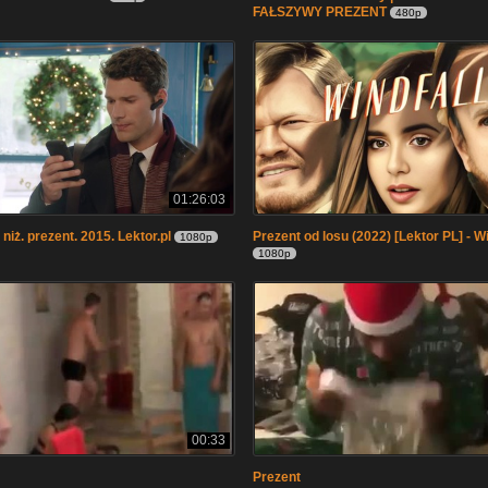
FAŁSZYWY PREZENT
480p
01:26:03
 niż. prezent. 2015. Lektor.pl
Prezent od losu (2022) [Lektor PL] - Wi
1080p
1080p
00:33
Prezent