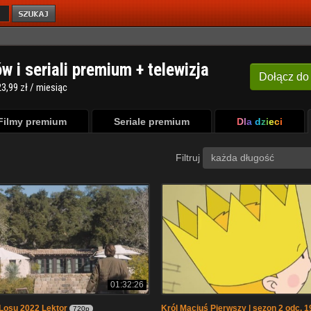
ów i seriali premium + telewizja
Dołącz
do
3,99 zł / miesiąc
Filmy premium
Seriale premium
Dla dzieci
Filtruj
każda długość
01:32:26
Losu 2022 Lektor
Król Maciuś Pierwszy | sezon 2 odc. 19
720p