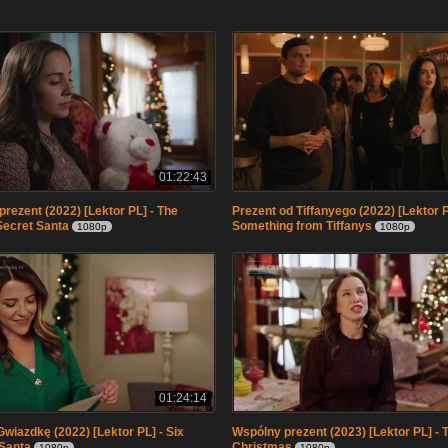
01:22:43
prezent (2022) [Lektor PL] - The
Prezent od Tiffanyego (2022) [Lektor P
Secret Santa
Something from Tiffanys
1080p
1080p
01:24:14
Gwiazdkę (2022) [Lektor PL] - Six
Wspólny prezent (2023) [Lektor PL] - 
Santa
Christmas
1080p
1080p