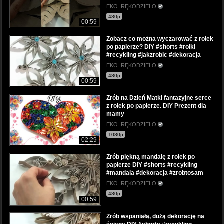
EKO_RĘKODZIEŁO
480p
00:59
Zobacz co można wyczarować z rolek
po papierze? DIY #shorts #rolki
#recykling #jakzrobic #dekoracja
EKO_RĘKODZIEŁO
480p
00:59
Zrób na Dzień Matki fantazyjne serce
z rolek po papierze. DIY Prezent dla
mamy
EKO_RĘKODZIEŁO
1080p
02:29
Zrób piękną mandalę z rolek po
papierze DIY #shorts #recykling
#mandala #dekoracja #zrobtosam
EKO_RĘKODZIEŁO
480p
00:59
Zrób wspaniałą, dużą dekorację na