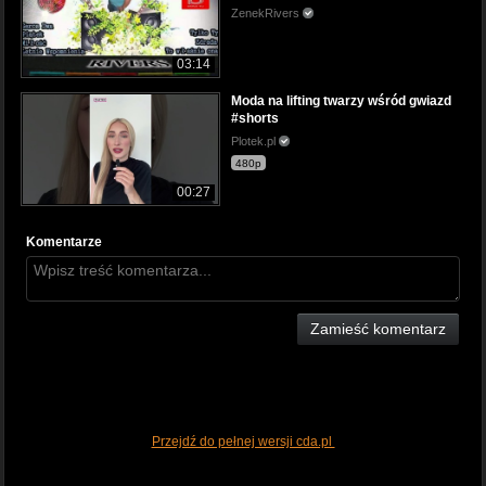
ZenekRivers
03:14
Moda na lifting twarzy wśród gwiazd
#shorts
Plotek.pl
480p
00:27
Komentarze
Zamieść komentarz
Przejdź do pełnej wersji cda.pl