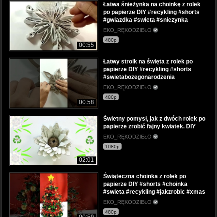
Łatwa śnieżynka na choinkę z rolek
po papierze DIY #recykling #shorts
#gwiazdka #swieta #sniezynka
EKO_RĘKODZIEŁO
480p
00:55
Łatwy stroik na święta z rolek po
papierze DIY #recykling #shorts
#swietabozegonarodzenia
EKO_RĘKODZIEŁO
480p
00:58
Świetny pomysł, jak z dwóch rolek po
papierze zrobić fajny kwiatek. DIY
EKO_RĘKODZIEŁO
1080p
02:01
Świąteczna choinka z rolek po
papierze DIY #shorts #choinka
#swieta #recykling #jakzrobic #xmas
EKO_RĘKODZIEŁO
480p
00:59