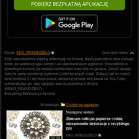
POBIERZ BEZPŁATNĄ APLIKACJĘ
Dodał:
EKO_RĘKODZIEŁO
zwiń opis video
Zrób samodzielnie piękną dekorację na ścianę. Będą potrzebne dwa rodzaje
rolek: po papierze typu jumbo i po standardowym papierze, 9 koralików w
dowolnym kolorze (ja miałam niebieskie) oraz klej na gorąco. Zwróć uwagę,
żeby te same elementy wykonać z identycznych rolek. Zobacz jak to zrobić!
Jeśli podoba Ci się moja praca, wesprzyj proszę mój kanał na You Tube
subskrybując go, aby oglądać więcej podobnych filmów:
@EKO_REKODZIELO
#recykling #dekoracja #zrolek
W katalogu:
Z rolek po papierze
Następne wideo:
Zbieram rolki po papierze i robię
niesamowite dekoracje z recyklingu
DIY
EKO_REKODZIELO
04:39