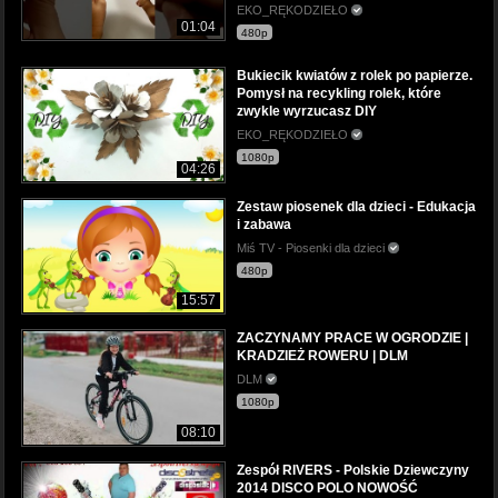
EKO_RĘKODZIEŁO
01:04
480p
Bukiecik kwiatów z rolek po papierze.
Pomysł na recykling rolek, które
zwykle wyrzucasz DIY
EKO_RĘKODZIEŁO
1080p
04:26
Zestaw piosenek dla dzieci - Edukacja
i zabawa
Miś TV - Piosenki dla dzieci
480p
15:57
ZACZYNAMY PRACE W OGRODZIE |
KRADZIEŻ ROWERU | DLM
DLM
1080p
08:10
Zespół RIVERS - Polskie Dziewczyny
2014 DISCO POLO NOWOŚĆ