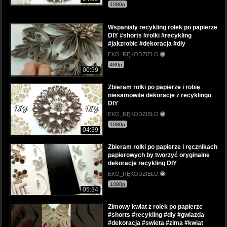
1080p
Wspaniały recykling rolek po papierze
DIY #shorts #rolki #recykling
#jakzrobic #dekoracja #diy
EKO_RĘKODZIEŁO
480p
00:59
Zbieram rolki po papierze i robię
niesamowite dekoracje z recyklingu
DIY
EKO_RĘKODZIEŁO
1080p
04:39
Zbieram rolki po papierze i ręcznikach
papierowych by tworzyć oryginalne
dekoracje recykling DIY
EKO_RĘKODZIEŁO
1080p
05:34
Zimowy kwiat z rolek po papierze
#shorts #recykling #diy #gwiazda
#dekoracja #swieta #zima #kwiat