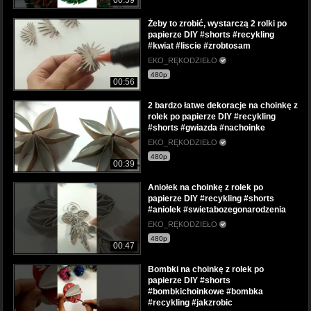
Żeby to zrobić, wystarczą 2 rolki po
papierze DIY #shorts #recykling
#kwiat #liscie #zrobtosam
EKO_RĘKODZIEŁO
480p
00:56
2 bardzo łatwe dekoracje na choinkę z
rolek po papierze DIY #recykling
#shorts #gwiazda #nachoinke
EKO_RĘKODZIEŁO
480p
00:39
Aniołek na choinkę z rolek po
papierze DIY #recykling #shorts
#aniolek #swietabozegonarodzenia
EKO_RĘKODZIEŁO
480p
00:47
Bombki na choinkę z rolek po
papierze DIY #shorts
#bombkichoinkowe #bombka
#recykling #jakzrobic