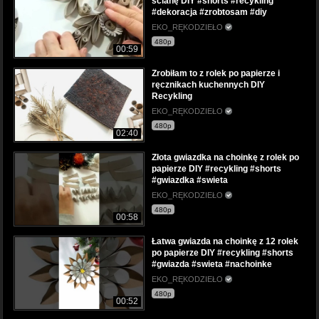
ścianę DIY #shorts #recykling
#dekoracja #zrobtosam #diy
EKO_RĘKODZIEŁO
480p
00:59
Zrobiłam to z rolek po papierze i
ręcznikach kuchennych DIY
Recykling
EKO_RĘKODZIEŁO
480p
02:40
Złota gwiazdka na choinkę z rolek po
papierze DIY #recykling #shorts
#gwiazdka #swieta
EKO_RĘKODZIEŁO
480p
00:58
Łatwa gwiazda na choinkę z 12 rolek
po papierze DIY #recykling #shorts
#gwiazda #swieta #nachoinke
EKO_RĘKODZIEŁO
480p
00:52