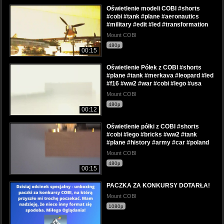
Oświetlenie modeli COBI #shorts
#cobi #tank #plane #aeronautics
#military #edit #led #transformation
Mount COBI
480p
00:15
Oświetlenie Półek z COBI #shorts
#plane #tank #merkava #leopard #led
#f16 #ww2 #war #cobi #lego #usa
Mount COBI
480p
00:12
Oświetlenie półki z COBI #shorts
#cobi #lego #bricks #ww2 #tank
#plane #history #army #car #poland
Mount COBI
480p
00:15
PACZKA ZA KONKURSY DOTARŁA!
Mount COBI
1080p