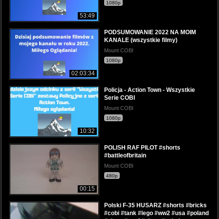
1080p
53:49
PODSUMOWANIE 2022 NA MOIM
KANALE (wszystkie filmy)
Mount COBI
1080p
02:03:34
Policja - Action Town - Wszystkie
Serie COBI
Mount COBI
1080p
10:32
POLISH RAF PILOT #shorts
#battleofbritain
Mount COBI
480p
00:15
Polski F-35 HUSARZ #shorts #bricks
#cobi #tank #lego #ww2 #usa #poland