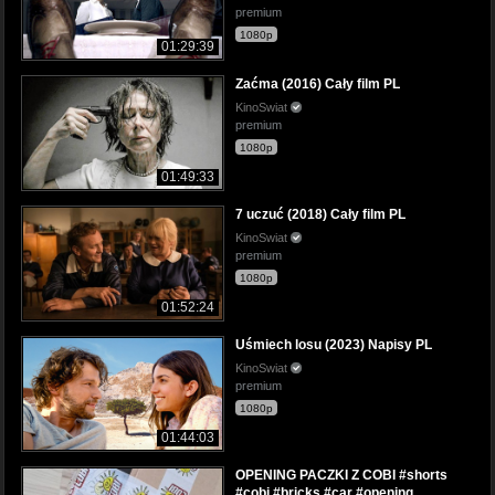
premium
1080p
01:29:39
Zaćma (2016) Cały film PL
KinoSwiat
premium
1080p
01:49:33
7 uczuć (2018) Cały film PL
KinoSwiat
premium
1080p
01:52:24
Uśmiech losu (2023) Napisy PL
KinoSwiat
premium
1080p
01:44:03
OPENING PACZKI Z COBI #shorts
#cobi #bricks #car #opening