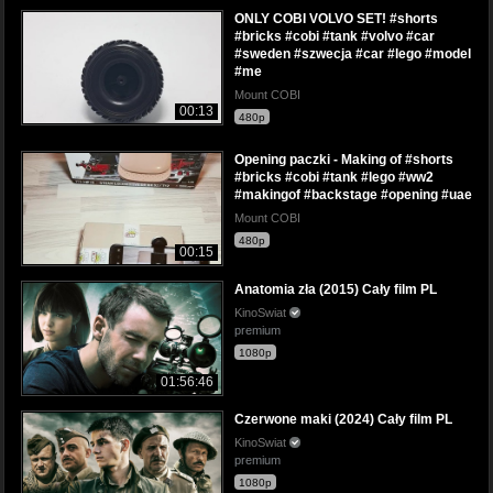
ONLY COBI VOLVO SET! #shorts
#bricks #cobi #tank #volvo #car
#sweden #szwecja #car #lego #model
#me
Mount COBI
00:13
480p
Opening paczki - Making of #shorts
#bricks #cobi #tank #lego #ww2
#makingof #backstage #opening #uae
Mount COBI
480p
00:15
Anatomia zła (2015) Cały film PL
KinoSwiat
premium
1080p
01:56:46
Czerwone maki (2024) Cały film PL
KinoSwiat
premium
1080p