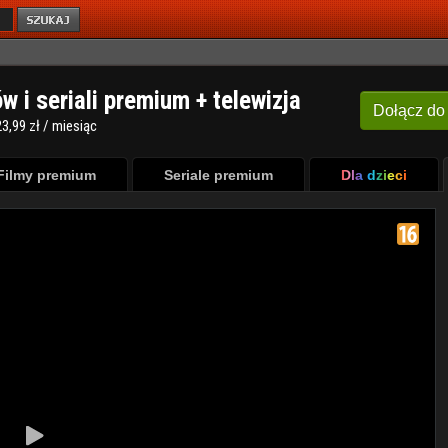
ów i seriali premium + telewizja
Dołącz
do
3,99 zł / miesiąc
Filmy premium
Seriale premium
Dla dzieci