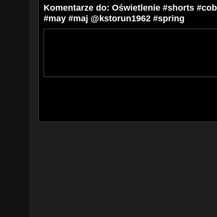
Komentarze do: Oświetlenie #shorts #co
#may #maj @kstorun1962 #spring