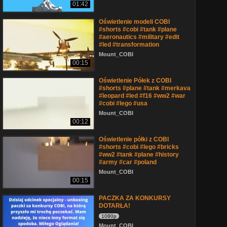
01:42
Oświetlenie modeli COBI
#shorts #cobi #tank #plane
#aeronautics #military #edit
#led #transformation
Mount_COBI
00:15
Oświetlenie Półek z COBI
#shorts #plane #tank #merkava
#leopard #led #f16 #ww2 #war
#cobi #lego #usa
Mount_COBI
00:12
Oświetlenie półki z COBI
#shorts #cobi #lego #bricks
#ww2 #tank #plane #history
#army #car #poland
Mount_COBI
00:15
PACZKA ZA KONKURSY
DOTARŁA!
1080p
Mount_COBI