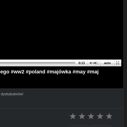
0:13
auto
 #lego #ww2 #poland #majówka #may #maj
 dystrybutorów!