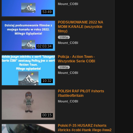
Mount_COBI
53:49
PODSUMOWANIE 2022 NA
MOIM KANALE (wszystkie
filmy)
1080p
Mount_COBI
02:03:34
Policja - Action Town -
Wszystkie Serie COBI
1080p
Mount_COBI
10:32
POLISH RAF PILOT #shorts
#battleofbritain
Mount_COBI
00:15
Polski F-35 HUSARZ #shorts
#bricks #cobi #tank #lego #ww2