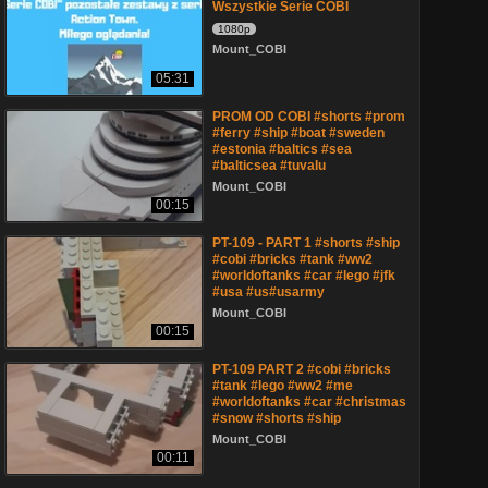
Wszystkie Serie COBI
1080p
Mount_COBI
05:31
PROM OD COBI #shorts #prom
#ferry #ship #boat #sweden
#estonia #baltics #sea
#balticsea #tuvalu
Mount_COBI
00:15
PT-109 - PART 1 #shorts #ship
#cobi #bricks #tank #ww2
#worldoftanks #car #lego #jfk
#usa #us#usarmy
Mount_COBI
00:15
PT-109 PART 2 #cobi #bricks
#tank #lego #ww2 #me
#worldoftanks #car #christmas
#snow #shorts #ship
Mount_COBI
00:11