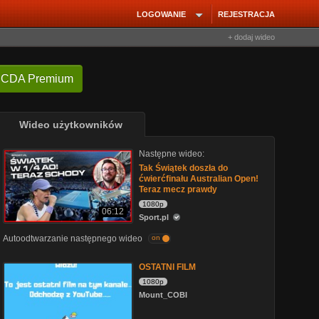
LOGOWANIE
REJESTRACJA
+ dodaj wideo
 CDA Premium
Wideo użytkowników
Następne wideo:
Tak Świątek doszła do
ćwierćfinału Australian Open!
Teraz mecz prawdy
1080p
06:12
Sport.pl
Autoodtwarzanie następnego wideo
on
OSTATNI FILM
1080p
Mount_COBI