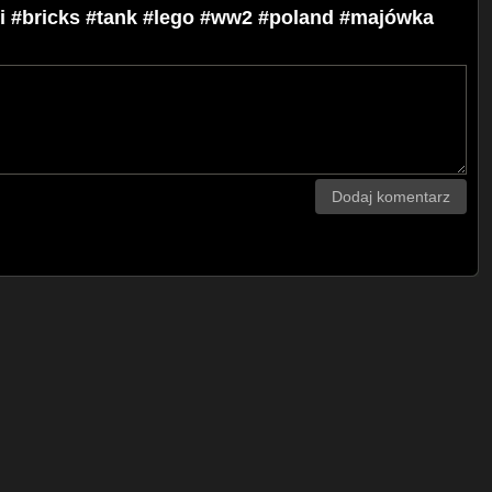
bi #bricks #tank #lego #ww2 #poland #majówka
Dodaj komentarz