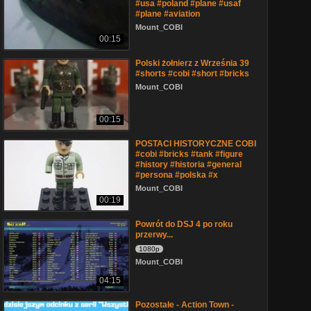
#usa #poland #plane #usaf
#plane #aviation
Mount_COBI
00:15
Polski żołnierz z Września 39
#shorts #cobi #short #bricks
Mount_COBI
00:15
POSTACI HISTORYCZNE COBI
#cobi #bricks #tank #figure
#history #historia #general
#persona #polska #x
Mount_COBI
00:19
Powrót do DSJ 4 po roku
przerwy...
1080p
Mount_COBI
04:15
Pozostałe - Action Town -