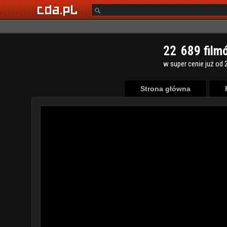
2
2
6
8
9
film
w super cenie już od 2
Strona główna