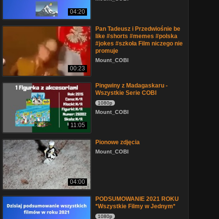
04:20
Pan Tadeusz i Przedwiośnie be
like #shorts #memes #polska
#jokes #szkoła Film niczego nie
promuje
Mount_COBI
00:23
Pingwiny z Madagaskaru -
Wszystkie Serie COBI
1080p
Mount_COBI
11:05
Pionowe zdjęcia
Mount_COBI
04:00
PODSUMOWANIE 2021 ROKU
*Wszystkie Filmy w Jednym*
1080p