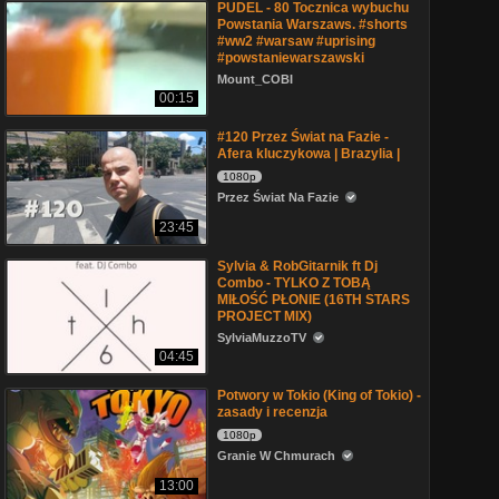
PUDEL - 80 Tocznica wybuchu
Powstania Warszaws. #shorts
#ww2 #warsaw #uprising
#powstaniewarszawski
Mount_COBI
00:15
#120 Przez Świat na Fazie -
Afera kluczykowa | Brazylia |
1080p
Przez Świat Na Fazie
23:45
Sylvia & RobGitarnik ft Dj
Combo - TYLKO Z TOBĄ
MIŁOŚĆ PŁONIE (16TH STARS
PROJECT MIX)
SylviaMuzzoTV
04:45
Potwory w Tokio (King of Tokio) -
zasady i recenzja
1080p
Granie W Chmurach
13:00