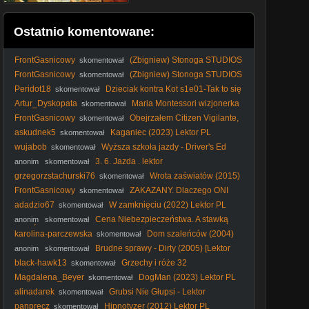
Ostatnio komentowane:
FrontGasnicowy
(Zbigniew) Stonoga STUDIOS
skomentował
- CeBekA (parodia)
FrontGasnicowy
(Zbigniew) Stonoga STUDIOS
skomentował
- Citizen Vigilante (parodia)
Peridot18
Dzieciak kontra Kot s1e01-Tak to się
skomentował
zaczęło-Noc z kotem zombi.
Artur_Dyskopata
Maria Montessori wizjonerka
skomentował
- dokument lektor pl
FrontGasnicowy
Obejrzałem Citizen Vigilante,
skomentował
żebyście wy nie musieli
askudnek5
Kaganiec (2023) Lektor PL
skomentował
wujabob
Wyższa szkoła jazdy - Driver's Ed
skomentował
(2025) Lektor
3. 6. Jazda . lektor
anonim
skomentował
grzegorzstachurski76
Wrota zaświatów (2015)
skomentował
Lektor PL
FrontGasnicowy
ZAKAZANY. Dlaczego ONI
skomentował
NIE CHCĄ żebyście obejrzeli Citizen Vigilante i co piecze
adadzio67
W zamknięciu (2022) Lektor PL
skomentował
lewaków?
Cena Niebezpieczeństwa. A stawką
anonim
skomentował
Jest Śmierc Uciekinier Francja JugosławiaVID-
karolina-parczewska
Dom szaleńców (2004)
skomentował
1712640061291
Lektor PL
Brudne sprawy - Dirty (2005) [Lektor
anonim
skomentował
PL]
black-hawk13
Grzechy i róże 32
skomentował
Magdalena_Beyer
DogMan (2023) Lektor PL
skomentował
alinadarek
Grubsi Nie Głupsi - Lektor
skomentował
panprecz
Hipnotyzer (2012) Lektor PL
skomentował