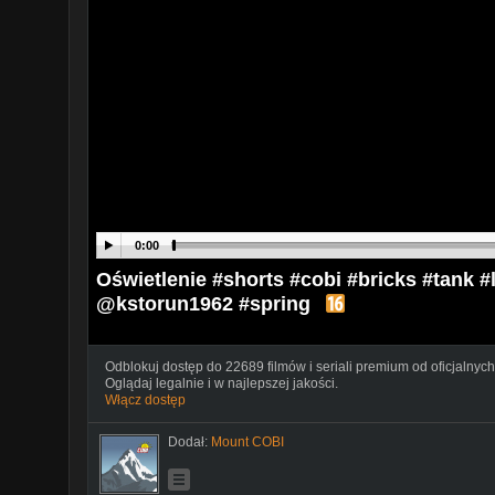
0:00
Oświetlenie #shorts #cobi #bricks #tank
@kstorun1962 #spring
Odblokuj dostęp do 22689 filmów i seriali premium od oficjalnych
Oglądaj legalnie i w najlepszej jakości.
Włącz dostęp
Dodał:
Mount COBI