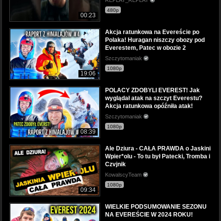
480p
00:23
Akcja ratunkowa na Evereście po
Polaka! Huragan niszczy obozy pod
Everestem, Patec w obozie 2
Szczytomaniak
1080p
19:06
POLACY ZDOBYLI EVEREST! Jak
wyglądał atak na szczyt Everestu?
Akcja ratunkowa opóźniła atak!
Szczytomaniak
1080p
08:39
Ale Dziura - CAŁA PRAWDA o Jaskini
Wpier*olu - To tu był Patecki, Tromba i
Czvjnik
KowalscyTeam
1080p
09:34
WIELKIE PODSUMOWANIE SEZONU
NA EVEREŚCIE W 2024 ROKU!