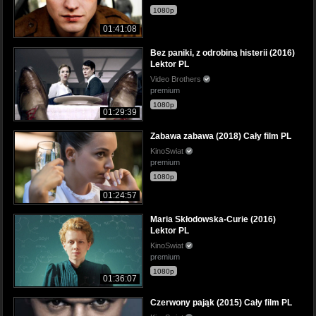
1080p
01:41:08
Bez paniki, z odrobiną histerii (2016)
Lektor PL
Video Brothers
premium
1080p
01:29:39
Zabawa zabawa (2018) Cały film PL
KinoSwiat
premium
1080p
01:24:57
Maria Skłodowska-Curie (2016)
Lektor PL
KinoSwiat
premium
1080p
01:36:07
Czerwony pająk (2015) Cały film PL