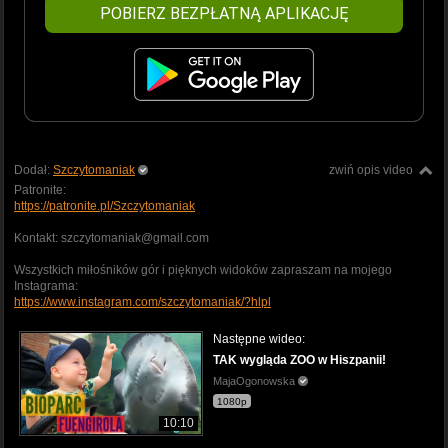
POBIERZ BEZPŁATNĄ APLIKACJĘ
Dodał:
Szczytomaniak
zwiń opis video
Patronite:
https://patronite.pl/Szczytomaniak
Kontakt: szczytomaniak@gmail.com
Wszystkich miłośników gór i pięknych widoków zapraszam na mojego
Instagrama:
https://www.instagram.com/szczytomaniak/?hlpl
Następne wideo:
TAK wygląda ZOO w Hiszpanii!
MajaOgonowska
1080p
10:10