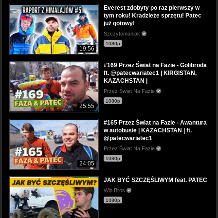
Everest zdobyty po raz pierwszy w
tym roku! Kradzieże sprzętu! Patec
już gotowy!
Szczytomaniak
1080p
19:56
#169 Przez Świat na Fazie - Golibroda
ft. @patecwariatec1 | KIRGISTAN,
KAZACHSTAN |
Przez Świat Na Fazie
1080p
25:55
#165 Przez Świat na Fazie - Awantura
w autobusie | KAZACHSTAN | ft.
@patecwariatec1
Przez Świat Na Fazie
1080p
24:05
JAK BYĆ SZCZĘŚLIWYM feat. PATEC
Wip Bros
1080p