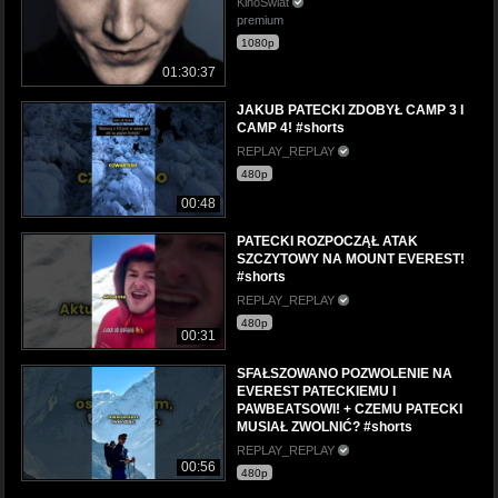
KinoSwiat
premium
1080p
01:30:37
JAKUB PATECKI ZDOBYŁ CAMP 3 I
CAMP 4! #shorts
REPLAY_REPLAY
480p
00:48
PATECKI ROZPOCZĄŁ ATAK
SZCZYTOWY NA MOUNT EVEREST!
#shorts
REPLAY_REPLAY
480p
00:31
SFAŁSZOWANO POZWOLENIE NA
EVEREST PATECKIEMU I
PAWBEATSOWI! + CZEMU PATECKI
MUSIAŁ ZWOLNIĆ? #shorts
REPLAY_REPLAY
00:56
480p