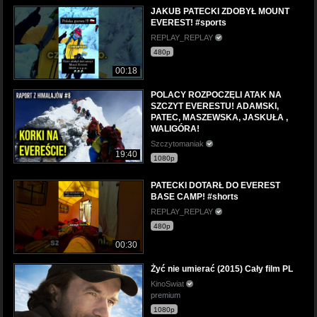
JAKUB PATECKI ZDOBYŁ MOUNT
EVEREST! #sports
REPLAY_REPLAY
480p
00:18
POLACY ROZPOCZĘLI ATAK NA
SZCZYT EVERESTU! ADAMSKI,
PATEC, MASZEWSKA, JASKUŁA ,
WALIGÓRA!
Szczytomaniak
19:40
1080p
PATECKI DOTARŁ DO EVEREST
BASE CAMP! #shorts
REPLAY_REPLAY
480p
00:30
Żyć nie umierać (2015) Cały film PL
KinoSwiat
premium
1080p