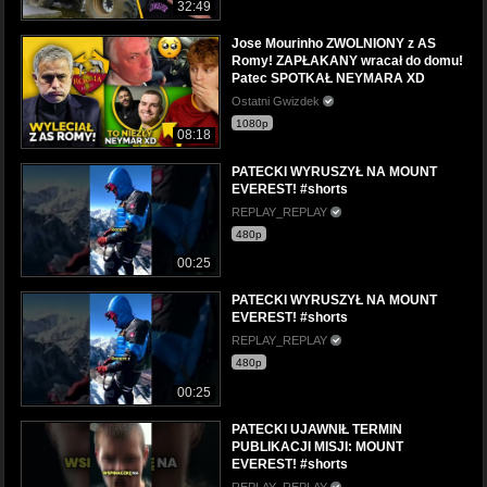
32:49
Jose Mourinho ZWOLNIONY z AS
Romy! ZAPŁAKANY wracał do domu!
Patec SPOTKAŁ NEYMARA XD
Ostatni Gwizdek
1080p
08:18
PATECKI WYRUSZYŁ NA MOUNT
EVEREST! #shorts
REPLAY_REPLAY
480p
00:25
PATECKI WYRUSZYŁ NA MOUNT
EVEREST! #shorts
REPLAY_REPLAY
480p
00:25
PATECKI UJAWNIŁ TERMIN
PUBLIKACJI MISJI: MOUNT
EVEREST! #shorts
REPLAY_REPLAY