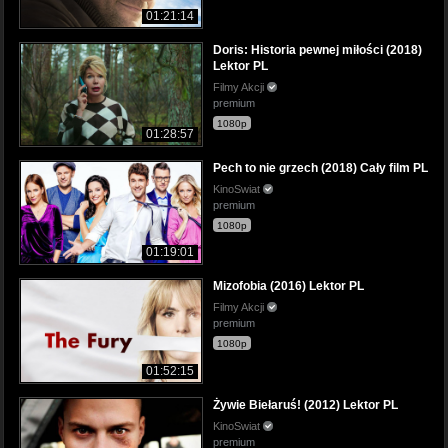
01:21:14
Doris: Historia pewnej miłości (2018)
Lektor PL
Filmy Akcji
premium
1080p
01:28:57
Pech to nie grzech (2018) Cały film PL
KinoSwiat
premium
1080p
01:19:01
Mizofobia (2016) Lektor PL
Filmy Akcji
premium
1080p
01:52:15
Żywie Biełaruś! (2012) Lektor PL
KinoSwiat
premium