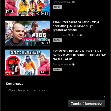
Szczytomaniak
1080p
02:56:13
#166 Przez Świat na Fazie - Misja
specjalna | UZBEKISTAN | | ft.
@patecwariatec1
Przez Świat Na Fazie
1080p
25:04
EVEREST - POLACY RUSZAJĄ NA
SZCZYT! WIELKI SUKCES POLAKÓW
NA MAKALU!
Szczytomaniak
1080p
14:11
Komentarze
Zamieść komentarz