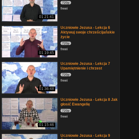
720p
freei
01:21:41
Uczniowie Jezusa - Lekcja 6
Aktywuj swoje chrześcijańskie
życie
720p
freei
01:19:45
Uczniowie Jezusa - Lekcja 7
Upamiętnienie i chrzest
720p
freei
01:36:48
Uczniowie Jezusa - Lekcja 8 Jak
głosić Ewangelię
720p
freei
01:15:46
Uczniowie Jezusa - Lekcja 9