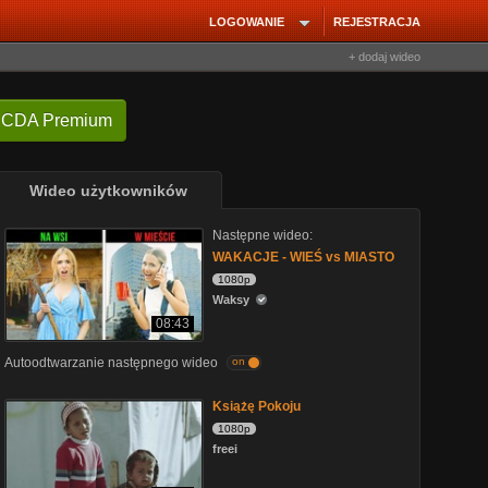
LOGOWANIE
REJESTRACJA
+ dodaj wideo
 CDA Premium
Wideo użytkowników
Następne wideo:
WAKACJE - WIEŚ vs MIASTO
1080p
Waksy
08:43
Autoodtwarzanie następnego wideo
on
Książę Pokoju
1080p
freei