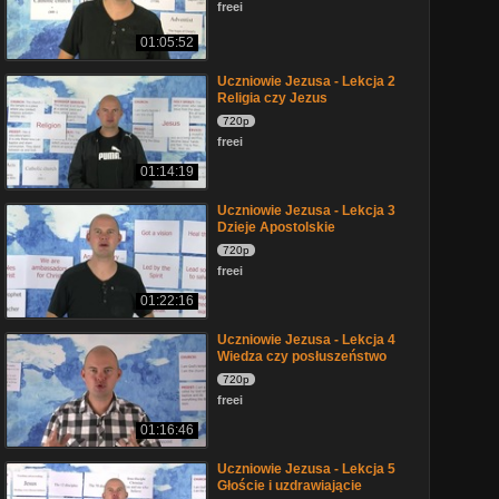
freei
01:05:52
Uczniowie Jezusa - Lekcja 2
Religia czy Jezus
720p
freei
01:14:19
Uczniowie Jezusa - Lekcja 3
Dzieje Apostolskie
720p
freei
01:22:16
Uczniowie Jezusa - Lekcja 4
Wiedza czy posłuszeństwo
720p
freei
01:16:46
Uczniowie Jezusa - Lekcja 5
Głoście i uzdrawiającie