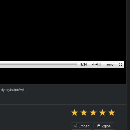
9:34
auto
 dystrybutorów!
Embed
Zgłoś