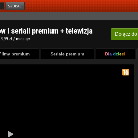
ów i seriali premium + telewizja
Dołącz
do
3,99 zł / miesiąc
Filmy premium
Seriale premium
Dla dzieci