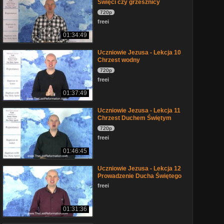
Święci czy grzesznicy
720p
freei
01:34:49
Uczniowie Jezusa - Lekcja 10
Chrzest wodny
720p
freei
01:37:49
Uczniowie Jezusa - Lekcja 11
Chrzest Duchem Świętym
720p
freei
01:46:45
Uczniowie Jezusa - Lekcja 12
Prowadzenie Ducha Świętego
freei
01:31:36