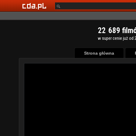
2
2
6
8
9
film
w super cenie już od 2
Strona główna