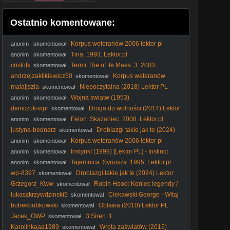
Ostatnio komentowane:
Korpus weteranów 2006 lektor pl
anonim
skomentował
Tina. 1993. Lektor.pl
anonim
skomentował
cristofk
Termr. Rie of. te Maes. 3. 2003.
skomentował
Lektor.pl
andrzejzaklikiewicz50
Korpus weteranów
skomentował
2006 lektor pl
malaijszia
Niepoczytalna (2018) Lektor PL
skomentował
Wojna swiatw (1953)
anonim
skomentował
demczuk-wpr
Droga do wolności (2014) Lektor
skomentował
PL
Felon. Skazaniec. 2008. Lektor.pl
anonim
skomentował
justyna-bednarz
Drobiazgi takie jak te (2024)
skomentował
Lektor PL
Korpus weteranów 2006 lektor pl
anonim
skomentował
Instynkt (1999) [Lektor PL] - Instinct
anonim
skomentował
Tajemnica. Syriusza. 1995. Lektor.pl
anonim
skomentował
wp-8397
Drobiazgi takie jak te (2024) Lektor
skomentował
PL
Grzegorz_Kww
Robin Hood: Koniec legendy /
skomentował
The Death of Robin Hood (2026) [Lektor PL (AI)]
lukaszkrzywdzinski5
Ciekawski George - Witaj
skomentował
wiosno ! (2013)
bobekbobkowski
Obława (2010) Lektor PL
skomentował
Jacek_OWP
3 Siren. 1
skomentował
Karolinkaaa1989
Wrota zaświatów (2015)
skomentował