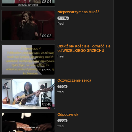
08:04
Niepowstrzymana Miłość
1080p
freei
09:02
Obudź się Kościele , odwróć sie
od WSZELKIEGO GRZECHU
freei
09:59
Oczyszczenie serca
720p
freei
03:48
Odpoczynek
720p
freei