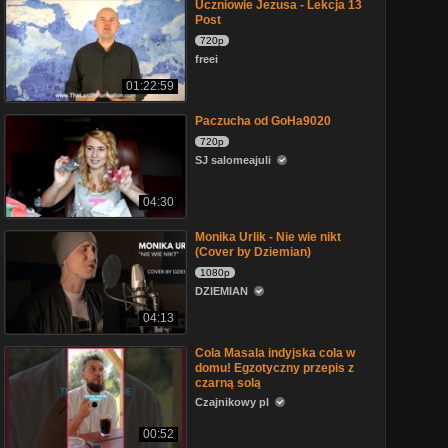
Uczniowie Jezusa - Lekcja 13
Post
720p
freei
01:22:59
Paczucha od GoHa9020
720p
SJ salomeajuli
04:30
Monika Urlik - Nie wie nikt
(Cover by Dziemian)
1080p
DZIEMIAN
04:13
Cola Masala indyjska cola w
domu! Egzotyczny przepis z
czarną solą
Czajnikowy pl
00:52