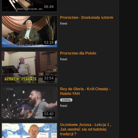
06:49
Proroctwo - Doskonały sztorm
freei
53:18
Proroctwo dla Polski
freei
33:54
Rey de Gloria - Król Chwały -
Halelu YAH
1080p
freei
03:40
Uczniowie Jezusa - Lekcja 1 ,
Jak uwolnić się od ludzkiej
tradycji ?