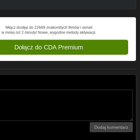
Włącz dostęp do 22689 znakomitych filmów i seriali
w mniej niż 2 minuty! Nowe, wygodne metody aktywacji.
Dołącz do CDA Premium
Dodaj komentarz