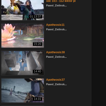
odc 103 - 112 lektor pl
Pawel_Zielinsk...
01:13:37
Apotheosis11
Pawel_Zielinsk...
15:20
Apotheosis38
Pawel_Zielinsk...
14:40
Apotheosis37
Pawel_Zielinsk...
14:31