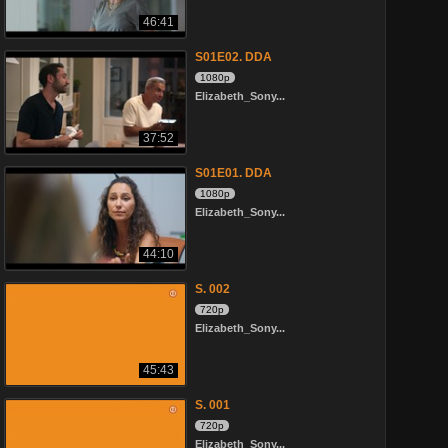
46:41
S01E02. DDA
1080p
Elizabeth_Sony...
37:52
S01E01. DDA
1080p
Elizabeth_Sony...
44:10
S. 002
720p
Elizabeth_Sony...
45:43
S. 001
720p
Elizabeth_Sony...