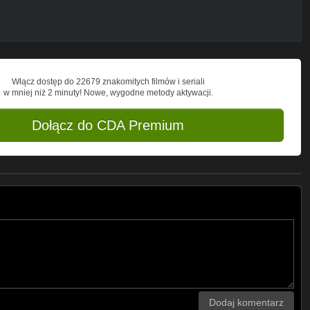
Włącz dostęp do 22679 znakomitych filmów i seriali
w mniej niż 2 minuty! Nowe, wygodne metody aktywacji.
Dołącz do CDA Premium
Dodaj komentarz