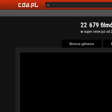
2
2
6
7
9
film
w super cenie już od 2
Strona główna