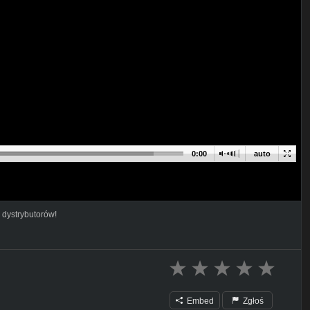
0:00
auto
 dystrybutorów!
Embed
Zgłoś