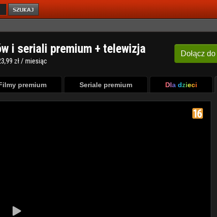
ów i seriali premium + telewizja
Dołącz
do
3,99 zł / miesiąc
Filmy premium
Seriale premium
Dla dzieci