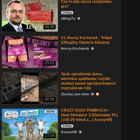
Czy to aby nasza ryzykowna
gra?
1080p
eMisjaTv
58:48
03. Nocny Kochanek - Tribjut
(Oficjalny Odsłuch Albumu)
Nocny Kochanek
03:53
Tanie ogrodzenie domu,
wiertnica spalinowa i szybki
montaż paneli ogrodzeniowych
#ogrodzenie #diy
Zbuduj sam dom
00:56
CRAZY KOZA POWRACA! -
Goat Simulator 3 [Gameplay PL]
| #40 20 minut z... | Asasyn08
1080p
Asasyn08
23:59