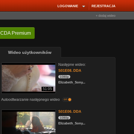
LOGOWANIE
REJESTRACJA
+ dodaj wideo
 CDA Premium
Wideo użytkowników
Następne wideo:
S01E08. DDA
1080p
Elizabeth_Sony...
51:05
Autoodtwarzanie następnego wideo
on
S01E06. DDA
1080p
Elizabeth_Sony...