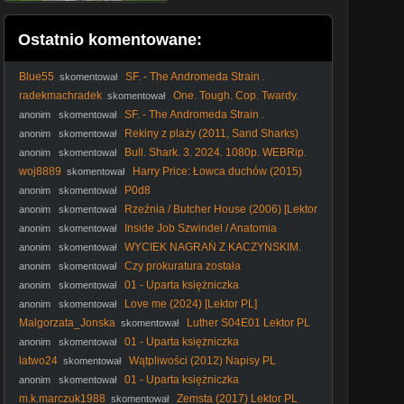
Ostatnio komentowane:
Blue55
SF. - The Andromeda Strain .
skomentował
Tajemnica. Andromedy. (1971) lektor
radekmachradek
One. Tough. Cop. Twardy.
skomentował
glina. 1998. Lektor.pl
SF. - The Andromeda Strain .
anonim
skomentował
Tajemnica. Andromedy. (1971) lektor
Rekiny z plaży (2011, Sand Sharks)
anonim
skomentował
cały film lektor PL
Bull. Shark. 3. 2024. 1080p. WEBRip.
anonim
skomentował
x264. AAC-[YTS. MX]
woj8889
Harry Price: Łowca duchów (2015)
skomentował
Lektor PL
P0d8
anonim
skomentował
Rzeźnia / Butcher House (2006) [Lektor
anonim
skomentował
PL]
Inside Job Szwindel / Anatomia
anonim
skomentował
Kryzysu / 2010 Film dokumentalny / PL480p
WYCIEK NAGRAŃ Z KACZYŃSKIM.
anonim
skomentował
KTO ZŁAMAŁ PRAWO?
Czy prokuratura została
anonim
skomentował
upolityczniona? Ostre oskarżenia pod adresem Szurka.
01 - Uparta księżniczka
anonim
skomentował
Love me (2024) [Lektor PL]
anonim
skomentował
Malgorzata_Jonska
Luther S04E01 Lektor PL
skomentował
01 - Uparta księżniczka
anonim
skomentował
latwo24
Wątpliwości (2012) Napisy PL
skomentował
01 - Uparta księżniczka
anonim
skomentował
m.k.marczuk1988
Zemsta (2017) Lektor PL
skomentował