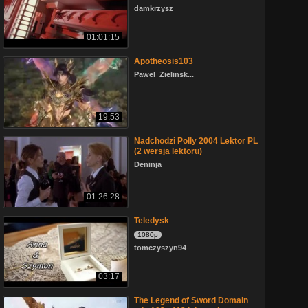
damkrzysz
01:01:15
Apotheosis103
Pawel_Zielinsk...
19:53
Nadchodzi Polly 2004 Lektor PL
(2 wersja lektoru)
Deninja
01:26:28
Teledysk
1080p
tomczyszyn94
03:17
The Legend of Sword Domain