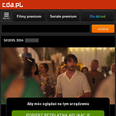
Filmy premium
Seriale premium
Dla dzieci
MENU
szukaj
S01E05. DDA
00:43:40
Aby móc oglądać na tym urządzeniu
POBIERZ BEZPŁATNĄ APLIKACJĘ