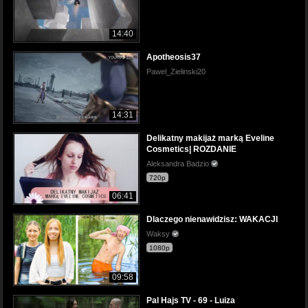
14:40
Apotheosis37
Pawel_Zielinski20
14:31
Delikatny makijaż marką Eveline
Cosmetics| ROZDANIE
Aleksandra Badzio
720p
06:41
Dlaczego nienawidzisz: WAKACJI
Waksy
1080p
09:58
Pal Hajs TV - 69 - Luiza