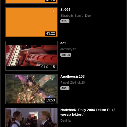
S. 004
Elizabeth_Sonya_Deer
720p
43:22
ae5
damkrzysz
1080p
01:01:15
Apotheosis103
Pawel_Zielinski20
480p
19:53
Nadchodzi Polly 2004 Lektor PL (2
wersja lektoru)
Deninja