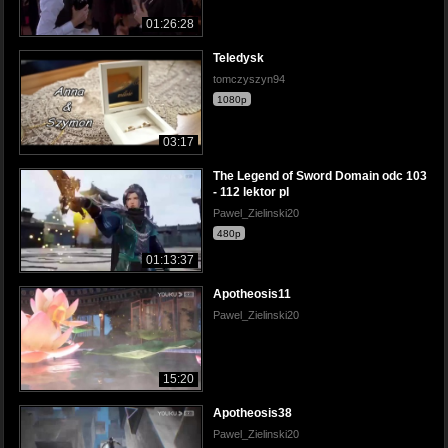
01:26:28
Teledysk
tomczyszyn94
1080p
03:17
The Legend of Sword Domain odc 103
- 112 lektor pl
Pawel_Zielinski20
480p
01:13:37
Apotheosis11
Pawel_Zielinski20
15:20
Apotheosis38
Pawel_Zielinski20