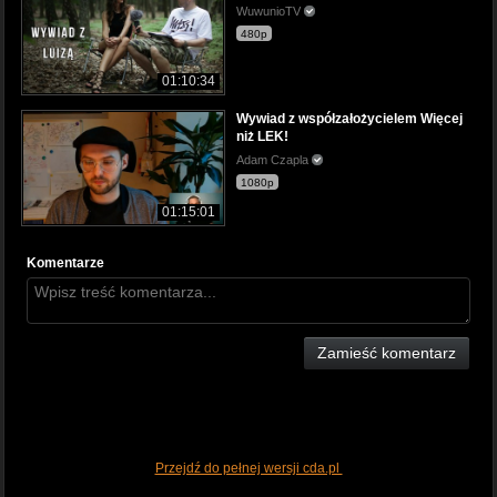
WuwunioTV
480p
01:10:34
Wywiad z współzałożycielem Więcej
niż LEK!
Adam Czapla
1080p
01:15:01
Komentarze
Zamieść komentarz
Przejdź do pełnej wersji cda.pl