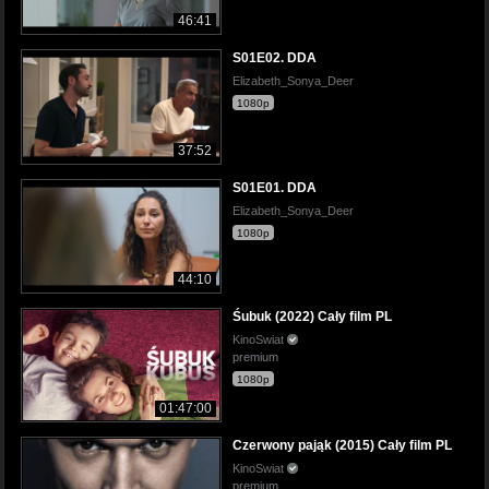
46:41
S01E02. DDA
Elizabeth_Sonya_Deer
1080p
37:52
S01E01. DDA
Elizabeth_Sonya_Deer
1080p
44:10
Śubuk (2022) Cały film PL
KinoSwiat
premium
1080p
01:47:00
Czerwony pająk (2015) Cały film PL
KinoSwiat
premium