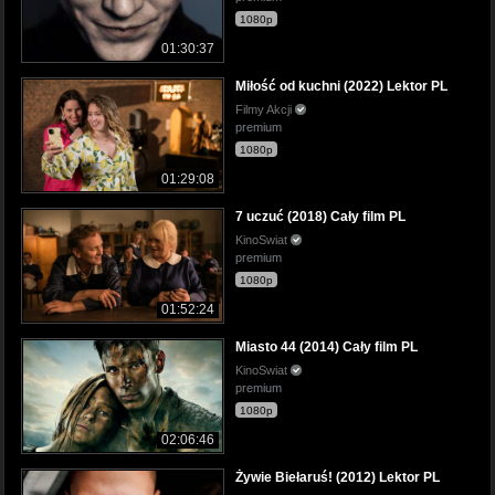
1080p
01:30:37
Miłość od kuchni (2022) Lektor PL
Filmy Akcji
premium
1080p
01:29:08
7 uczuć (2018) Cały film PL
KinoSwiat
premium
1080p
01:52:24
Miasto 44 (2014) Cały film PL
KinoSwiat
premium
1080p
02:06:46
Żywie Biełaruś! (2012) Lektor PL