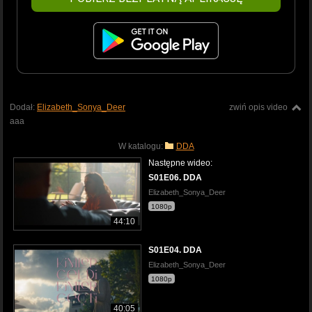
Dodał:
Elizabeth_Sonya_Deer
zwiń opis video
aaa
W katalogu:
DDA
Następne wideo:
S01E06. DDA
Elizabeth_Sonya_Deer
1080p
44:10
S01E04. DDA
Elizabeth_Sonya_Deer
1080p
40:05