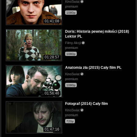
KinoSwiat
premium
1080p
01:41:08
Doris: Historia pewnej miłości (2018)
Lektor PL
Filmy Akcji
premium
1080p
01:28:57
Anatomia zła (2015) Cały film PL
KinoSwiat
premium
1080p
01:56:46
Fotograf (2014) Cały film
KinoSwiat
premium
720p
01:47:16