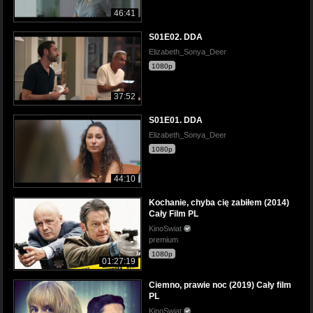
46:41
S01E02. DDA
Elizabeth_Sonya_Deer
1080p
37:52
S01E01. DDA
Elizabeth_Sonya_Deer
1080p
44:10
Kochanie, chyba cię zabiłem (2014)
Cały Film PL
KinoSwiat
premium
1080p
01:27:19
Ciemno, prawie noc (2019) Cały film
PL
KinoSwiat