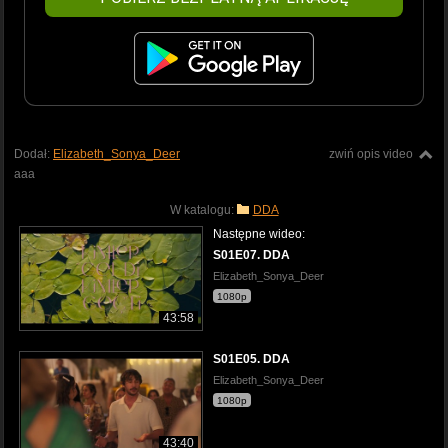
Dodał:
Elizabeth_Sonya_Deer
zwiń opis video
aaa
W katalogu:
DDA
Następne wideo:
S01E07. DDA
Elizabeth_Sonya_Deer
1080p
43:58
S01E05. DDA
Elizabeth_Sonya_Deer
1080p
43:40