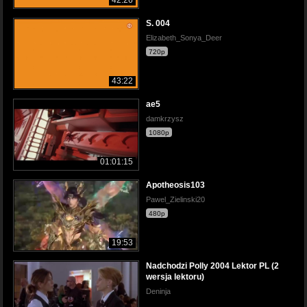
S. 004
Elizabeth_Sonya_Deer
720p
43:22
ae5
damkrzysz
1080p
01:01:15
Apotheosis103
Pawel_Zielinski20
480p
19:53
Nadchodzi Polly 2004 Lektor PL (2
wersja lektoru)
Deninja