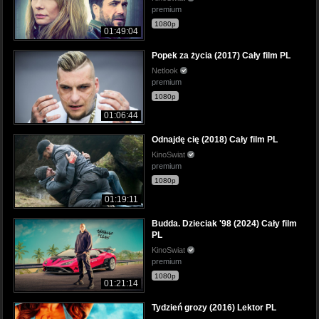
premium
1080p
01:49:04
Popek za życia (2017) Cały film PL
Netlook
premium
1080p
01:06:44
Odnajdę cię (2018) Cały film PL
KinoSwiat
premium
1080p
01:19:11
Budda. Dzieciak '98 (2024) Cały film
PL
KinoSwiat
premium
1080p
01:21:14
Tydzień grozy (2016) Lektor PL