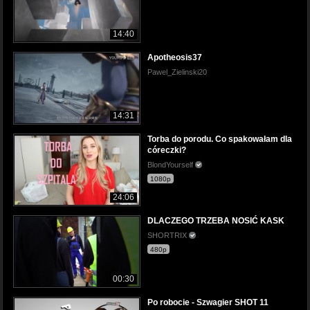
14:40
Apotheosis37
Pawel_Zielinski20
14:31
Torba do porodu. Co spakowałam dla
córeczki?
BlondYourself
1080p
24:06
DLACZEGO TRZEBA NOSIĆ KASK
SHORTRIX
480p
00:30
Po robocie - Szwagier SHOT 11