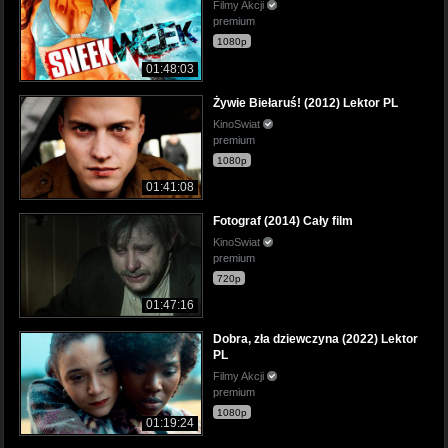
Filmy Akcji
premium
1080p
01:48:03
Żywie Biełaruś! (2012) Lektor PL
KinoSwiat
premium
1080p
01:41:08
Fotograf (2014) Cały film
KinoSwiat
premium
720p
01:47:16
Dobra, zła dziewczyna (2022) Lektor
PL
Filmy Akcji
premium
1080p
01:19:24