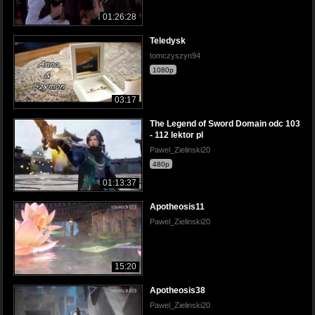
01:26:28
Teledysk
tomczyszyn94
1080p
03:17
The Legend of Sword Domain odc 103
- 112 lektor pl
Pawel_Zielinski20
480p
01:13:37
Apotheosis11
Pawel_Zielinski20
15:20
Apotheosis38
Pawel_Zielinski20