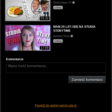
Śmiechawa TV
1080p
01:32
MAM 25 LAT I IDĘ NA STUDIA
STORYTIME
Another Pony
1080p
17:09
Komentarze
Zamieść komentarz
Przejdź do pełnej wersji cda.pl