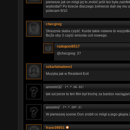
pierwsze jak on mógł jej to zrobić jeśli też była zain
wydostał? Po trzecie dlaczego żołnierze dali się mu uka
polecam 9/10
checgreg
Strasznie słaba część. Kurde takie naiwne to wszystko
BoZe oby 3 część wniosła coś nowego.
radogost8517
@checgreg: 3?
szkarlatnalove1
Muzyka jak w Resident Evil
anonim32
(*.*.26.32)
tak szczerze to ten film był trochę za bardzo naciągany
anonim2
(*.*.207.2)
W pierwszej scenie Don zrobił co mógł a jego głupia 
franc09851