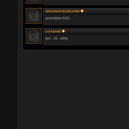
ukaszeek-kyokushin
przeciętny 5/10
a-j-sarwa
pie... rd... olety