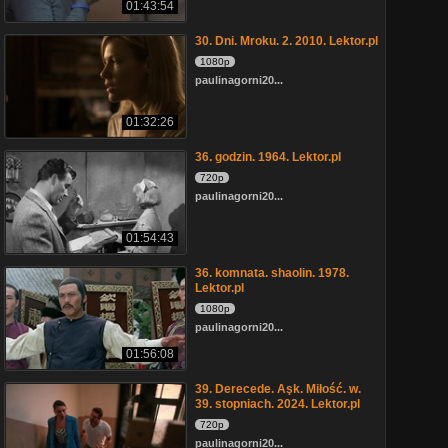
01:43:54
30. Dni. Mroku. 2. 2010. Lektor.pl
1080p
paulinagorni20...
01:32:26
36. godzin. 1964. Lektor.pl
720p
paulinagorni20...
01:54:43
36. komnata. shaolin. 1978.
Lektor.pl
1080p
paulinagorni20...
01:56:08
39. Derecede. Aşk. Miłość. w.
39. stopniach. 2024. Lektor.pl
720p
paulinagorni20...