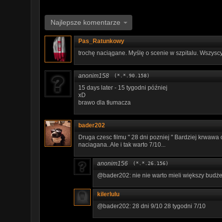
Najlepsze komentarze
Pas_Ratunkowy
trochę naciągane. Myślę o scenie w szpitalu. Wszyscy g
anonim158
(*.*.90.158)
15 days later - 15 tygodni później
xD
brawo dla tłumacza
bader202
Druga czesc filmu " 28 dni pozniej " Bardziej krwawa 
naciagana..Ale i tak warto 7/10...
anonim156
(*.*.26.156)
@bader202: nie nie warto mieli większy budżet
kilerlulu
@bader202: 28 dni 9/10 28 tygodni 7/10