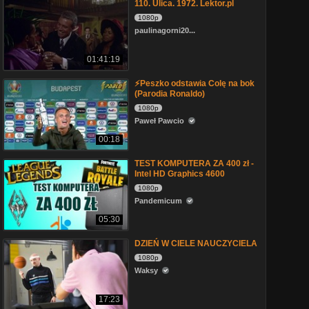
110. Ulica. 1972. Lektor.pl
1080p
paulinagorni20...
01:41:19
⚡Peszko odstawia Colę na bok
(Parodia Ronaldo)
1080p
Paweł Pawcio
00:18
TEST KOMPUTERA ZA 400 zł -
Intel HD Graphics 4600
1080p
Pandemicum
05:30
DZIEŃ W CIELE NAUCZYCIELA
1080p
Waksy
17:23