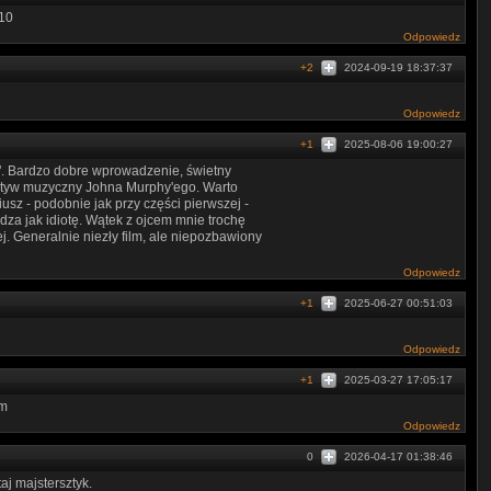
/10
Odpowiedz
+2
2024-09-19 18:37:37
Odpowiedz
+1
2025-08-06 19:00:27
j". Bardzo dobre wprowadzenie, świetny
motyw muzyczny Johna Murphy'ego. Warto
iusz - podobnie jak przy części pierwszej -
dza jak idiotę. Wątek z ojcem mnie trochę
. Generalnie niezły film, ale niepozbawiony
Odpowiedz
+1
2025-06-27 00:51:03
Odpowiedz
+1
2025-03-27 17:05:17
am
Odpowiedz
0
2026-04-17 01:38:46
aj majstersztyk.