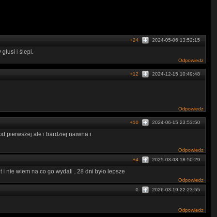
+24
2024-05-06 13:52:15
łusi i ślepi.
Odpowiedz
+12
2024-12-15 10:49:48
Odpowiedz
+10
2024-06-15 23:53:50
od pierwszej ale i bardziej naiwna i
Odpowiedz
+4
2025-03-08 18:50:29
 i nie wiem na co go wydali , 28 dni było lepsze
Odpowiedz
0
2026-03-19 22:23:55
Odpowiedz