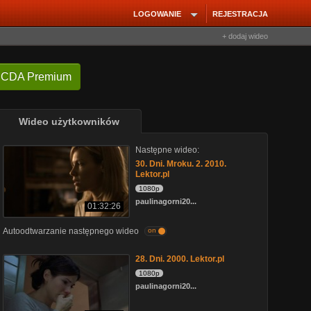
LOGOWANIE
REJESTRACJA
+ dodaj wideo
 CDA Premium
Wideo użytkowników
Następne wideo:
30. Dni. Mroku. 2. 2010.
Lektor.pl
1080p
paulinagorni20...
01:32:26
Autoodtwarzanie następnego wideo
on
28. Dni. 2000. Lektor.pl
1080p
paulinagorni20...