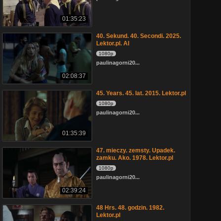
01:35:23
40. Sekund. 40. Secondi. 2025.
Lektor.pl. AI
1080p
paulinagorni20...
02:08:37
45. Years. 45. lat. 2015. Lektor.pl
1080p
paulinagorni20...
01:35:39
47. mieczy. zemsty. Upadek.
zamku. Ako. 1978. Lektor.pl
1080p
paulinagorni20...
02:39:24
48 Hrs. 48. godzin. 1982.
Lektor.pl