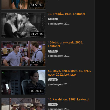
01:55:34
39. kroków. 1935. Lektor.pl
1080p
paulinagorni20...
01:26:45
40-letni. prawiczek. 2005.
Lektor.pl
1080p
paulinagorni20...
02:12:27
40. Days. and. Nights. 40. dni. i.
nocy. 2012. Lektor.pl
1080p
paulinagorni20...
01:26:11
40. karabinów. 1967. Lektor.pl
1080p
paulinagorni20...