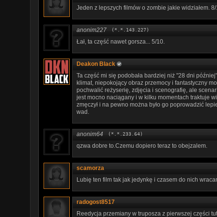
Jeden z lepszych filmów o zombie jakie widziałem. 8
anonim227
(*.*.143.227)
Łał, ta część nawet gorsza... 5/10.
Deakon Black
Ta część mi się podobała bardziej niż "28 dni późnie
klimat, niepokojący obraz przemocy i fantastyczny 
pochwalić reżyserię, zdjęcia i scenografię, ale scenar
jest mocno naciągany i w kilku momentach traktuje wi
zmęczył i na pewno można było go poprowadzić lepiej
wad.
anonim64
(*.*.233.64)
qzwa dobre to.Czemu dopiero teraz to obejzalem.
scamorza
Lubię ten film tak jak jedynkę i czasem do nich wrac
radogost8517
Reedycja przemiany w truposza z pierwszej części tut