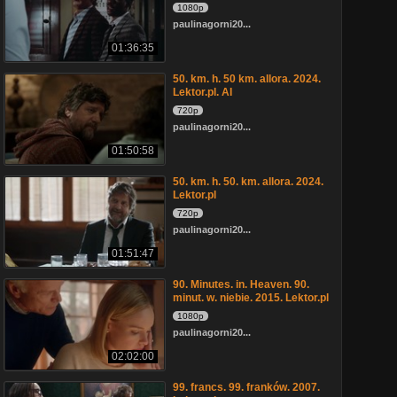
1080p
paulinagorni20...
01:36:35
50. km. h. 50 km. allora. 2024.
Lektor.pl. AI
720p
paulinagorni20...
01:50:58
50. km. h. 50. km. allora. 2024.
Lektor.pl
720p
paulinagorni20...
01:51:47
90. Minutes. in. Heaven. 90.
minut. w. niebie. 2015. Lektor.pl
1080p
paulinagorni20...
02:02:00
99. francs. 99. franków. 2007.