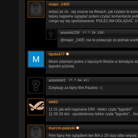
majer_2405
widać,że ch.. się znacie na filmach, jak czytam te ko
lepiej najpierw oglądać potem czytać komentarze jed
czego wy się spodziewacie. POLECAM OGLĄDAĆ :0
anonim156
(*.*.26.156)
@majer_2405: nie to pokazuje że jednak warto 
tipolo477
Moim zdaniem jedne z lepszych filmów w tematyce ala
tygodni później
anonim41
(*.*.94.41)
Dziękuję za fajny film Paulino :-)
wb83
11:31 jak wół napisane DNI - lektor czyta "tygodni"
11:39 28 dni - upośledzony lektor czyta "tygodni"... No
marcin-pulaski
Film fajny Ale oglądlem ten film z 20 razy albo więcej