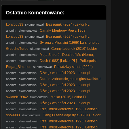
Ostatnio komentowane:
konyboy33
Bez paniki (2024) Lektor PL
skomentował
Canal+ Monterey Pop z 1968
anonim
skomentował
roku(emisja 7 kwietnia 2001 roku)
konyboy33
Bez paniki (2024) Lektor PL
skomentował
Syrena z Missisipi (1969) La sirène du
anonim
skomentował
Mississipi [1080p]
GrzechuTurbo
Cenny ładunek (2016) Lektor
skomentował
PL
Moja Śmierć - Death of Me (Horror,
anonim
skomentował
2020) [napisy pl]
Duch (1982) [Lektor PL] - Poltergeist
anonim
skomentował
Edgar_Simpson
Prawdziwy strach (2024)
skomentował
Lektor PL
Dźwięk wolności 2023 - lektor pl
anonim
skomentował
Durnie, zobaczcie, na co głosowaliście!
anonim
skomentował
#Nawrocki #Batyr #protestanci #wybory2025 #polityka
Dźwięk wolności 2023 - lektor pl
anonim
skomentował
Dźwięk wolności 2023 - lektor pl
anonim
skomentował
swiatek19942
Matka (2016) Lektor PL
skomentował
Dźwięk wolności 2023 - lektor pl
anonim
skomentował
Trzej. muszkieterowie. 1993. Lektor.pl
anonim
skomentował
spo9983
Gang Olsena daje dyla (1981) Lektor
skomentował
PL
Trzej. muszkieterowie. 1993. Lektor.pl
anonim
skomentował
Trzej. muszkieterowie. 1993. Lektor.pl
anonim
skomentował