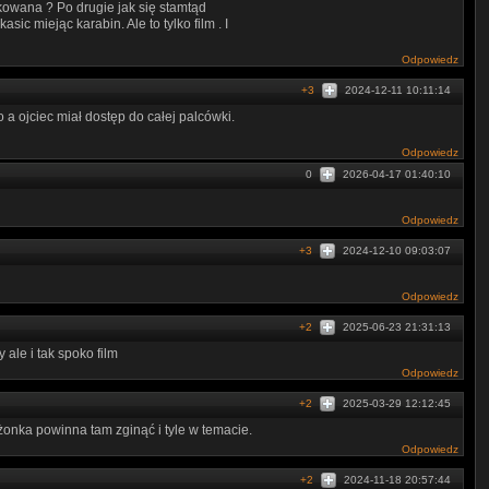
fekowana ? Po drugie jak się stamtąd
sic miejąc karabin. Ale to tylko film . I
Odpowiedz
+3
2024-12-11 10:11:14
 a ojciec miał dostęp do całej palcówki.
Odpowiedz
0
2026-04-17 01:40:10
Odpowiedz
+3
2024-12-10 09:03:07
Odpowiedz
+2
2025-06-23 21:31:13
 ale i tak spoko film
Odpowiedz
+2
2025-03-29 12:12:45
żonka powinna tam zginąć i tyle w temacie.
Odpowiedz
+2
2024-11-18 20:57:44