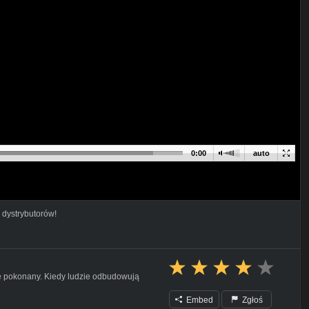
0:00
auto
 dystrybutorów!
je pokonany. Kiedy ludzie odbudowują
Embed
Zgłoś