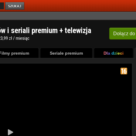
ów i seriali premium + telewizja
Dołącz
do
3,99 zł / miesiąc
Filmy premium
Seriale premium
Dla dzieci