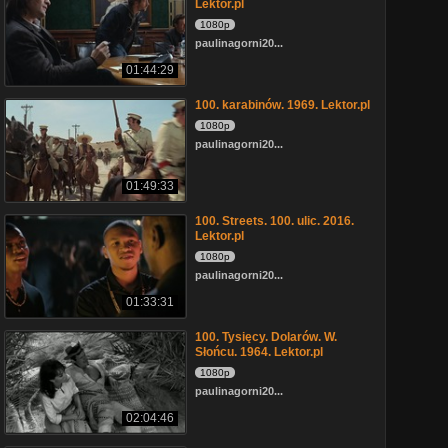
Lektor.pl
1080p
paulinagorni20...
01:44:29
100. karabinów. 1969. Lektor.pl
1080p
paulinagorni20...
01:49:33
100. Streets. 100. ulic. 2016.
Lektor.pl
1080p
paulinagorni20...
01:33:31
100. Tysięcy. Dolarów. W.
Słońcu. 1964. Lektor.pl
1080p
paulinagorni20...
02:04:46