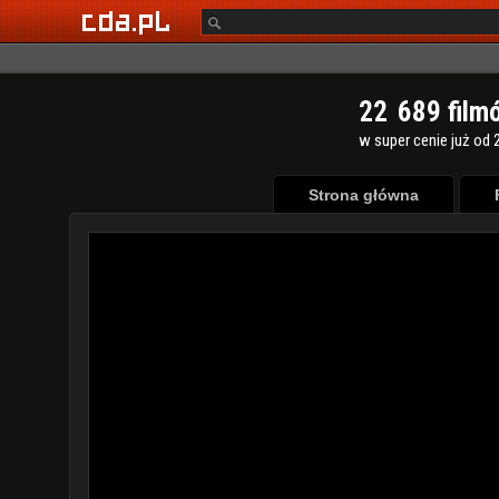
2
2
6
8
9
film
w super cenie już od 2
Strona główna