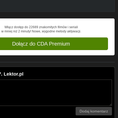
Włącz dostęp do 22689 znakomitych filmów i seriali
w mniej niż 2 minuty! Nowe, wygodne metody aktywacji.
Dołącz do CDA Premium
. Lektor.pl
Dodaj komentarz