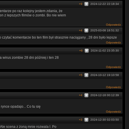
+9
2024-12-22 22:18:34
mentarze po raz kolejny jestem zdania, że
en z lepszych filmów o zombi. Bo nie wiem
Odpowiedz
+4
2025-03-08 18:51:32
czytać komentarze bo ten film był strasznie naciągany , 28 dni było lepsze
Odpowiedz
+6
2024-11-02 23:35:30
 wirus zombie 28 dni później i ten 28
Odpowiedz
+5
2024-10-12 19:10:58
Odpowiedz
+4
2024-12-18 00:12:39
 rynce opadajo... Co tu się
Odpowiedz
+3
2024-12-30 02:03:50
. Ale scena z żoną mnie rozwala l. Po