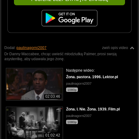
Dodał:
paulinagorni2007
zwiń opis video
Dr Danny Maccabee, chcąc uwieść młodziutką Palmer, prosi swoją
asystentkę, aby udawała jego żonę.
Następne wideo:
Żona. pastora. 1996. Lektor.pl
paulinagorni2007
1080p
02:03:46
Żona. I. Nie. Żona. 1939. Film.pl
paulinagorni2007
1080p
01:02:42