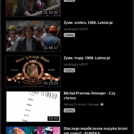
01:33:30
Żywe. srebro. 1986. Lektor.pl
paulinagorni2007
1080p
01:46:17
Żywe. trupy. 1988. Lektor.pl
paulinagorni2007
1080p
01:23:23
Michał Przerwa-Tetmajer - Czy
chcesz
Michał Przerwa Tetmajer
1080p
03:43
Dlaczego współczesna muzyka brzmi
tak samo? - EUREKA