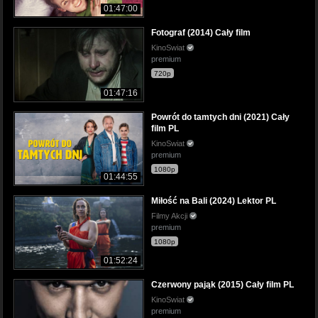
01:47:00
Fotograf (2014) Cały film
KinoSwiat
premium
720p
01:47:16
Powrót do tamtych dni (2021) Cały
film PL
KinoSwiat
premium
1080p
01:44:55
Miłość na Bali (2024) Lektor PL
Filmy Akcji
premium
1080p
01:52:24
Czerwony pająk (2015) Cały film PL
KinoSwiat
premium