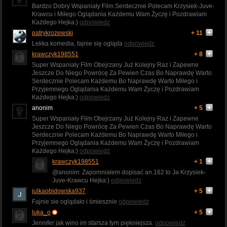
Bardzo Dobry Wspaniały Film Serdecznie Polecam Krzysiek-Juve-
Krawcu i Miłego Oglądania Każdemu Wam Życzę i Pozdrawiam
Każdego Hejka:)
odpowiedz
patrykrozewski
+ 11
Lekka komedia, fajnie się ogląda
odpowiedz
krawczyk198551
+ 8
Super Wspaniały Film Obejrzany Już Kolejny Raz i Zapewne
Jeszcze Do Niego Powrócę Za Pewien Czas Bo Naprawdę Warto
Serdecznie Polecam Każdemu Bo Naprawdę Warto Miłego i
Przyjemnego Oglądania Każdemu Wam Życzę i Pozdrawiam
Każdego Hejka:)
odpowiedz
anonim
+ 5
Super Wspaniały Film Obejrzany Już Kolejny Raz i Zapewne
Jeszcze Do Niego Powrócę Za Pewien Czas Bo Naprawdę Warto
Serdecznie Polecam Każdemu Bo Naprawdę Warto Miłego i
Przyjemnego Oglądania Każdemu Wam Życzę i Pozdrawiam
Każdego Hejka:)
odpowiedz
krawczyk198551
+ 1
@anonim: Zapomniałem dopisać an.162 to Ja Krzysiek-
Juve-Krawcu Hejka:)
odpowiedz
julkaobidowska937
+ 5
Fajnie sie oglądało i śmiesznie
odpowiedz
luka_o
+ 5
Jennifer jak wino im starsza tym piękniejsza.
odpowiedz