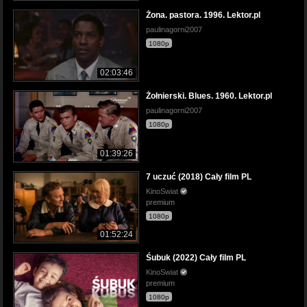
Żona. pastora. 1996. Lektor.pl
paulinagorni2007
1080p
02:03:46
Żołnierski. Blues. 1960. Lektor.pl
paulinagorni2007
1080p
01:39:26
7 uczuć (2018) Cały film PL
KinoSwiat
premium
1080p
01:52:24
Śubuk (2022) Cały film PL
KinoSwiat
premium
1080p