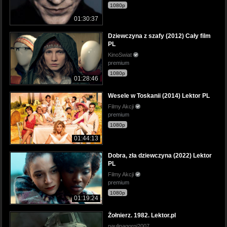
1080p
01:30:37
Dziewczyna z szafy (2012) Cały film
PL
KinoSwiat
premium
1080p
01:28:46
Wesele w Toskanii (2014) Lektor PL
Filmy Akcji
premium
1080p
01:44:13
Dobra, zła dziewczyna (2022) Lektor
PL
Filmy Akcji
premium
1080p
01:19:24
Żołnierz. 1982. Lektor.pl
paulinagorni2007