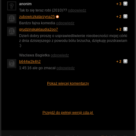
anonim
+ 3
Tak to się teraz robi (2010)??
odpowiedz
zubowiczkatarzyna25
+ 2
Bardzo fajna komedia
odpowiedz
grudzinskaklaudia2oo7
+ 2
Dzień dobry proszę o usprawiedliwienie nieobecności mojej córki
z dnia dzisiejszego z powodu bólu brzucha, dziękuję pozdrawiam
:)
Wacława Bagietka
odpowiedz
b644w2k4h2
+ 2
1:45:16 ale go zmacał
odpowiedz
Pokaż więcej komentarzy
Przejdź do pełnej wersji cda.pl