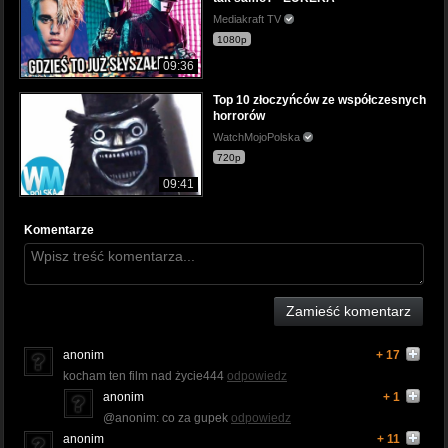
Mediakraft TV
1080p
09:36
Top 10 złoczyńców ze współczesnych
horrorów
WatchMojoPolska
720p
09:41
Komentarze
Zamieść komentarz
anonim
+ 17
kocham ten film nad życie444
odpowiedz
anonim
+ 1
@anonim: co za gupek
odpowiedz
anonim
+ 11