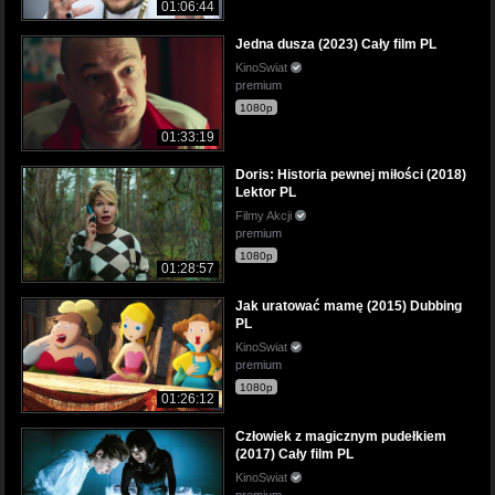
01:06:44
Jedna dusza (2023) Cały film PL
KinoSwiat
premium
1080p
01:33:19
Doris: Historia pewnej miłości (2018)
Lektor PL
Filmy Akcji
premium
1080p
01:28:57
Jak uratować mamę (2015) Dubbing
PL
KinoSwiat
premium
1080p
01:26:12
Człowiek z magicznym pudełkiem
(2017) Cały film PL
KinoSwiat
premium