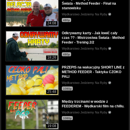
Świata - Method Feeder - Finał na
stanowisku
Wędkarstwo Jedziemy Na Ryby
480p
24:08
Odkrywamy karty - Jak łowić cały
czas ?? - Mistrzostwa Świata - Method
Feeder - Trening 2/2
Wędkarstwo Jedziemy Na Ryby
480p
18:26
PRZEPIS na wakacyjny SHORT LINE z
METHOD FEEDER - Taktyka CZOKO
PALI
Wędkarstwo Jedziemy Na Ryby
1080p
25:48
Między trzcinami w wodzie z
FEEDEREM - Wędkarski film na chillu.
Wędkarstwo Jedziemy Na Ryby
1080p
19:08