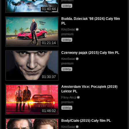
1080p
01:40:44
Budda. Dzieciak '98 (2024) Cały film
PL
KinoSwiat
premium
1080p
01:21:14
Czerwony pająk (2015) Cały film PL
KinoSwiat
premium
1080p
01:30:37
Amsterdam Vice: Początek (2019)
Lektor PL
Filmy Akcji
premium
1080p
01:46:02
Body/Ciało (2015) Cały film PL
KinoSwiat