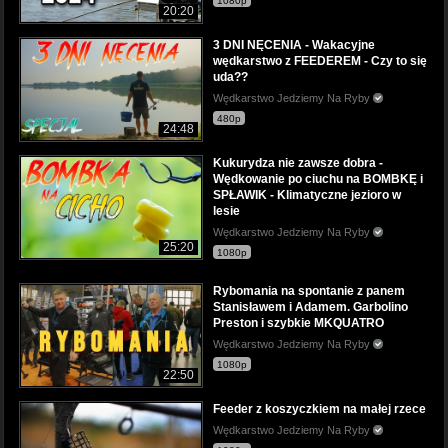
1080p
20:20
3 DNI NĘCENIA - Wakacyjne
wędkarstwo z FEEDEREM - Czy to się
uda??
Wędkarstwo Jedziemy Na Ryby
480p
24:48
Kukurydza nie zawsze dobra -
Wędkowanie po ciuchu na BOMBKĘ i
SPŁAWIK - Klimatyczne jezioro w
lesie
Wędkarstwo Jedziemy Na Ryby
25:20
1080p
Rybomania na spontanie z panem
Stanisławem i Adamem. Garbolino
Preston i szybkie MKQUATRO
Wędkarstwo Jedziemy Na Ryby
1080p
22:50
Feeder z koszyczkiem na małej rzece
Wędkarstwo Jedziemy Na Ryby