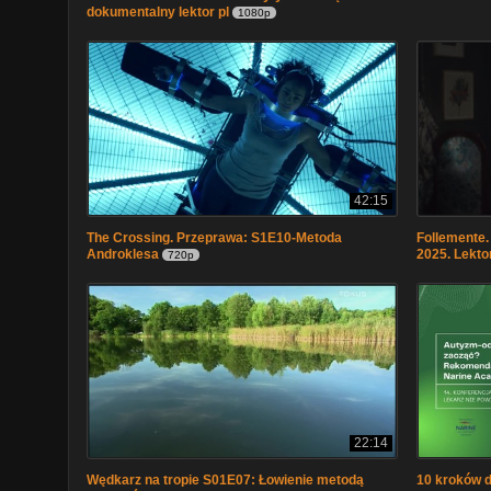
dokumentalny lektor pl
1080p
42:15
The Crossing. Przeprawa: S1E10-Metoda
Follemente. 
Androklesa
2025. Lektor
720p
22:14
Wędkarz na tropie S01E07: Łowienie metodą
10 kroków d