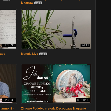
lekarstw
480p
01:30:30
24:12
zące
Metoda Live
480p
01:35:39
01:50:50
armonii -
Zimowe Pudełko metodą Decoupage Nagranie