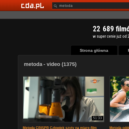
2
2
6
8
9
film
w super cenie już od 2
Strona główna
metoda
- video (1375)
51:33
Metoda CRISPR Człowiek szyty na miarę-film
Metoda odd