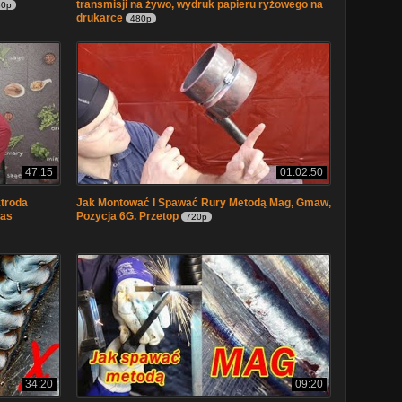
transmisji na żywo, wydruk papieru ryżowego na
80p
drukarce
480p
47:15
01:02:50
troda
Jak Montować I Spawać Rury Metodą Mag, Gmaw,
zas
Pozycja 6G. Przetop
720p
34:20
09:20