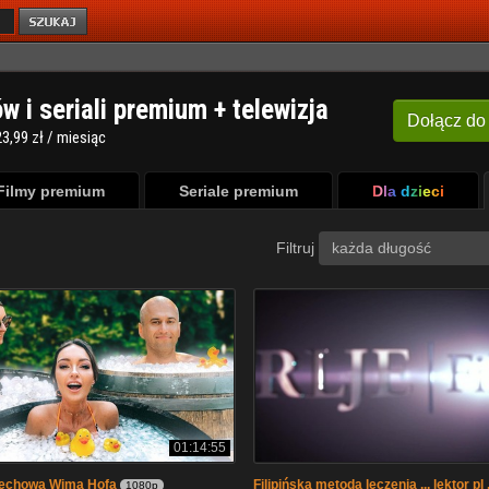
ów i seriali premium + telewizja
Dołącz
do
3,99 zł / miesiąc
Filmy premium
Seriale premium
Dla dzieci
Filtruj
każda długość
01:14:55
echowa Wima Hofa
Filipińska metoda leczenia ... lektor pl .
1080p