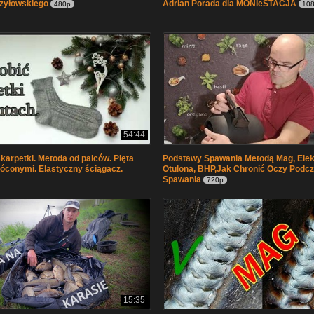
czyłowskiego
Adrian Porada dla MONIeSTACJA
480p
10
54:44
skarpetki. Metoda od palców. Pięta
Podstawy Spawania Metodą Mag, Elek
óconymi. Elastyczny ściągacz.
Otulona, BHP,Jak Chronić Oczy Podc
Spawania
720p
15:35