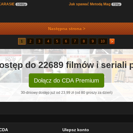
 KARASIE
Jak spawać Metodą Mag
1080p
720p
Następna strona >
1
2
3
4
5
6
7
8
9
10
ostęp do 22689 filmów i seriali
Dołącz do CDA Premium
30-dniowy dostęp już od 23,99 zł (od 80 groszy za dzień)
CDA
Ulepsz konto