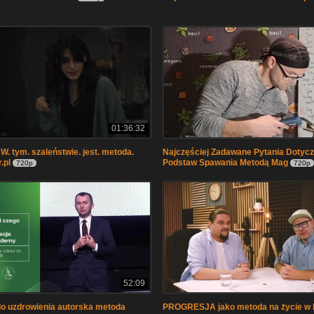
01:36:32
W. tym. szaleństwie. jest. metoda.
Najczęściej Zadawane Pytania Dotyc
.pl
Podstaw Spawania Metodą Mag
720p
720p
52:09
o uzdrowienia autorska metoda
PROGRESJA jako metoda na życie w h