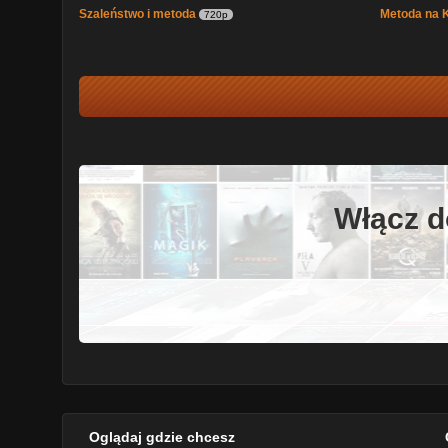
Szaleństwo i metoda
Metoda na
720p
Włącz d
Oglądaj gdzie chcesz