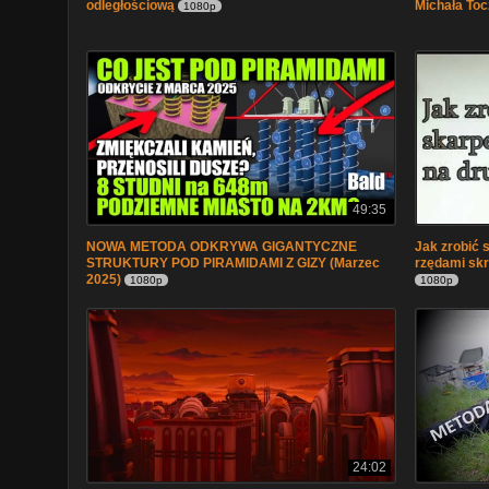
odległościową
Michała To
1080p
49:35
NOWA METODA ODKRYWA GIGANTYCZNE
Jak zrobić 
STRUKTURY POD PIRAMIDAMI Z GIZY (Marzec
rzędami skr
2025)
1080p
1080p
24:02