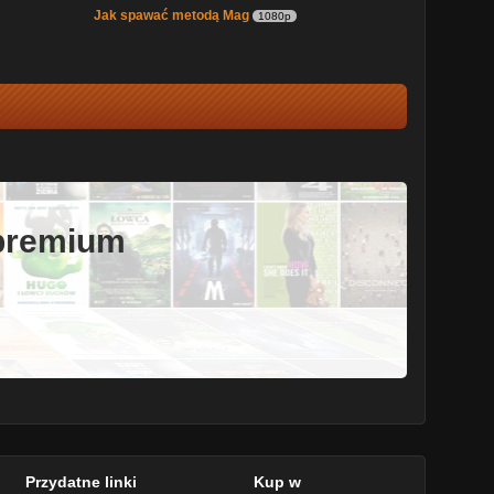
Jak spawać metodą Mag
1080p
 premium
Przydatne linki
Kup w