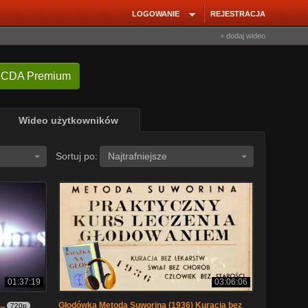
LOGOWANIE
REJESTRACJA
+ dodaj wideo
 CDA Premium
Wideo użytkowników
Sortuj po:
Najtrafniejsze
01:37:19
03:06:06
..
Głodówka Metodą Suworina (1936) Kuracja bez
720p