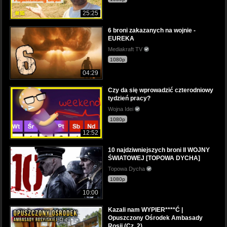
25:25
6 broni zakazanych na wojnie -
EUREKA
Mediakraft TV
1080p
04:29
Czy da się wprowadzić czterodniowy
tydzień pracy?
Wojna Idei
1080p
12:52
10 najdziwniejszych broni II WOJNY
ŚWIATOWEJ [TOPOWA DYCHA]
Topowa Dycha
1080p
10:00
Kazali nam WYPIER****Ć |
Opuszczony Ośrodek Ambasady
Rosji (Cz. 2)