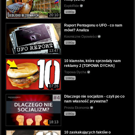
ExploRide
1080p
20:10
Raport Pentagonu o UFO - co nam
mówi? Analiza
Kosmiczne Opowieści
1080p
13:47
10 kłamstw, które sprzedały nam
reklamy 2 [TOPOWA DYCHA]
Topowa Dycha
1080p
07:26
Dlaczego nie socjalizm - czyli po co
nam własność prywatna?
Prosta Ekonomia
1080p
18:13
10 zaskakujących faktów o