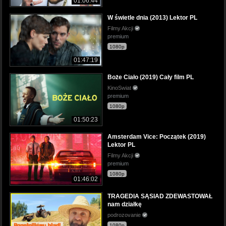
01:06:44
W świetle dnia (2013) Lektor PL
Filmy Akcji
premium
1080p
01:47:19
Boże Ciało (2019) Cały film PL
KinoSwiat
premium
1080p
01:50:23
Amsterdam Vice: Początek (2019)
Lektor PL
Filmy Akcji
premium
1080p
01:46:02
TRAGEDIA SĄSIAD ZDEWASTOWAŁ
nam działkę
podrozovanie
1080p