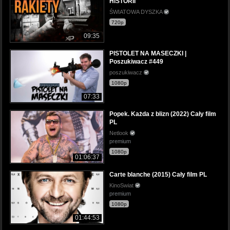
HISTORII
ŚWIATOWA DYSZKA
720p
09:35
PISTOLET NA MASECZKI |
Poszukiwacz #449
poszukiwacz
1080p
07:33
Popek. Każda z blizn (2022) Cały film
PL
Netlook
premium
1080p
01:06:37
Carte blanche (2015) Cały film PL
KinoSwiat
premium
1080p
01:44:53