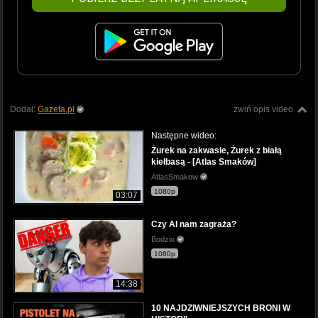
Dodał:
Gazeta.pl
zwiń opis video
Następne wideo:
Żurek na zakwasie, Żurek z białą
kiełbasą - [Atlas Smaków]
AtlasSmakow
1080p
03:07
Czy AI nam zagraża?
Bodzio
1080p
14:38
10 NAJDZIWNIEJSZYCH BRONI W