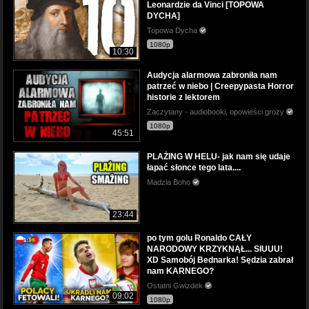
Leonardzie da Vinci [TOPOWA
DYCHA]
Topowa Dycha
1080p
10:30
Audycja alarmowa zabroniła nam
patrzeć w niebo | Creepypasta Horror
historie z lektorem
Zaczytany - audiobooki, opowieści grozy
1080p
45:51
PLAŻING W HELU- jak nam się udaje
łapać słonce tego lata....
Madzia Boho
23:44
po tym golu Ronaldo CAŁY
NARODOWY KRZYKNĄŁ... SIUUU!
XD Samobój Bednarka! Sędzia zabrał
nam KARNEGO?
Ostatni Gwizdek
09:02
1080p