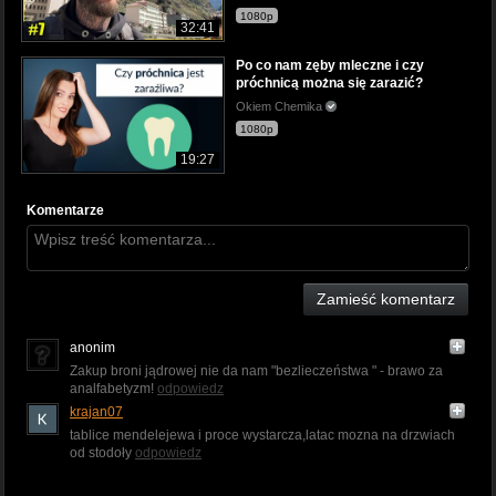
1080p
32:41
Po co nam zęby mleczne i czy
próchnicą można się zarazić?
Okiem Chemika
1080p
19:27
Komentarze
Zamieść komentarz
anonim
Zakup broni jądrowej nie da nam "bezlieczeństwa " - brawo za
analfabetyzm!
odpowiedz
krajan07
tablice mendelejewa i proce wystarcza,latac mozna na drzwiach
od stodoły
odpowiedz