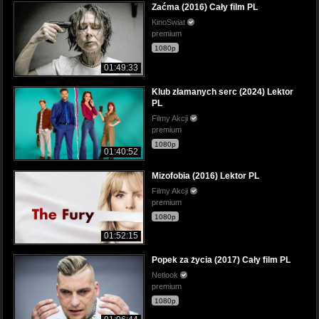
Zaćma (2016) Cały film PL
KinoSwiat
premium
1080p
01:49:33
Klub złamanych serc (2024) Lektor
PL
Filmy Akcji
premium
1080p
01:40:52
Mizofobia (2016) Lektor PL
Filmy Akcji
premium
1080p
01:52:15
Popek za życia (2017) Cały film PL
Netlook
premium
1080p