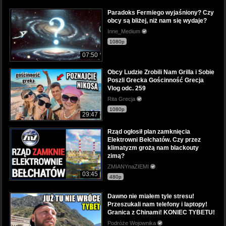
Paradoks Fermiego wyjaśniony? Czy
obcy są bliżej, niż nam się wydaje?
Inne_Medium
1080p
07:50
Obcy Ludzie Zrobili Nam Grilla i Sobie
Poszli Grecka Gościnność Grecja
Vlog odc. 259
Rita Grecja
1080p
29:47
Rząd ogłosił plan zamknięcia
Elektrowni Bełchatów. Czy przez
klimatyzm grożą nam blackouty
zimą?
ZMIANYnaZIEMI
03:45
480p
Dawno nie miałem tyle stresu!
Przeszukali nam telefony i laptopy!
Granica z Chinami! KONIEC TYBETU!
Podróże Wojownika