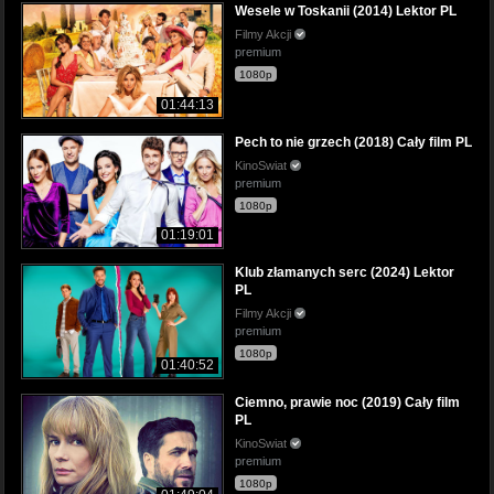
Wesele w Toskanii (2014) Lektor PL
Filmy Akcji
premium
1080p
01:44:13
Pech to nie grzech (2018) Cały film PL
KinoSwiat
premium
1080p
01:19:01
Klub złamanych serc (2024) Lektor
PL
Filmy Akcji
premium
1080p
01:40:52
Ciemno, prawie noc (2019) Cały film
PL
KinoSwiat
premium
1080p