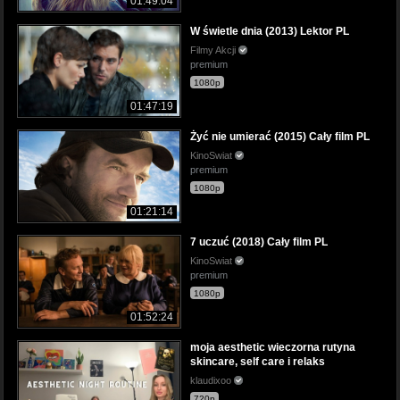
01:49:04
W świetle dnia (2013) Lektor PL
Filmy Akcji
premium
1080p
01:47:19
Żyć nie umierać (2015) Cały film PL
KinoSwiat
premium
1080p
01:21:14
7 uczuć (2018) Cały film PL
KinoSwiat
premium
1080p
01:52:24
moja aesthetic wieczorna rutyna
skincare, self care i relaks
klaudixoo
720p