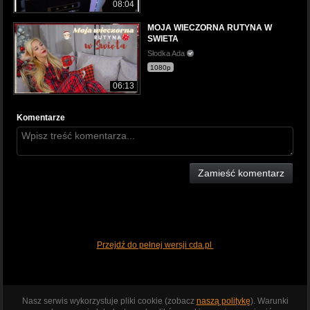
08:04
MOJA WIECZORNA RUTYNA W
SWIETA
Słodka Ada
1080p
06:13
Komentarze
Zamieść komentarz
Przejdź do pełnej wersji cda.pl
Nasz serwis wykorzystuje pliki cookie (zobacz
naszą politykę
). Warunki