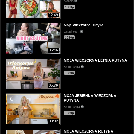
Marsia
1080p
12:49
Moja Wieczorna Rutyna
Lastdream
1080p
05:46
MOJA WIECZORNA LETNIA RUTYNA
Słodka Ada
1080p
05:39
MOJA JESIENNA WIECZORNA
RUTYNA
Słodka Ada
1080p
08:02
MOJA WIECZORNA RUTYNA