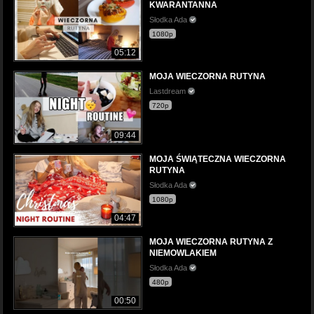
KWARANTANNA
Słodka Ada
1080p
05:12
MOJA WIECZORNA RUTYNA
Lastdream
720p
09:44
MOJA ŚWIĄTECZNA WIECZORNA
RUTYNA
Słodka Ada
1080p
04:47
MOJA WIECZORNA RUTYNA Z
NIEMOWLAKIEM
Słodka Ada
480p
00:50