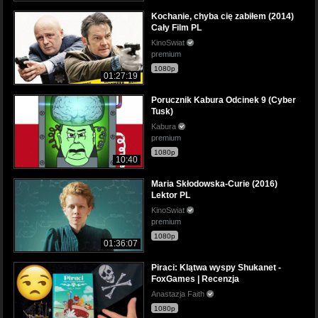
Kochanie, chyba cię zabiłem (2014)
Cały Film PL
KinoSwiat
premium
1080p
01:27:19
Porucznik Kabura Odcinek 9 (Cyber
Tusk)
Kabura
premium
1080p
10:40
Maria Skłodowska-Curie (2016)
Lektor PL
KinoSwiat
premium
1080p
01:36:07
Piraci: Klątwa wyspy Shukanet -
FoxGames | Recenzja
Anastazja Faith
1080p