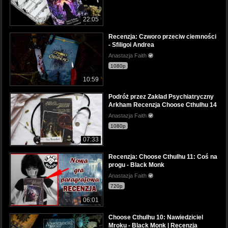
22:05
Recenzja: Czworo przeciw ciemności
- Sfiligoi Andrea
Anastazja Faith
1080p
10:59
Podróż przez Zakład Psychiatryczny
Arkham Recenzja Choose Cthulhu 14
Anastazja Faith
1080p
07:33
Recenzja: Choose Cthulhu 11: Coś na
progu - Black Monk
Anastazja Faith
720p
06:01
Choose Cthulhu 10: Nawiedziciel
Mroku - Black Monk | Recenzja