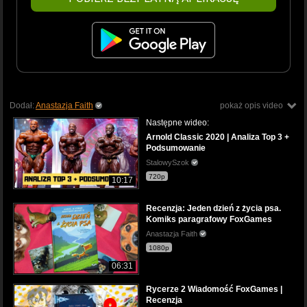
Dodał:
Anastazja Faith
pokaż opis video
Następne wideo:
Arnold Classic 2020 | Analiza Top 3 +
Podsumowanie
StalowySzok
720p
10:17
Recenzja: Jeden dzień z życia psa.
Komiks paragrafowy FoxGames
Anastazja Faith
1080p
06:31
Rycerze 2 Wiadomość FoxGames |
Recenzja