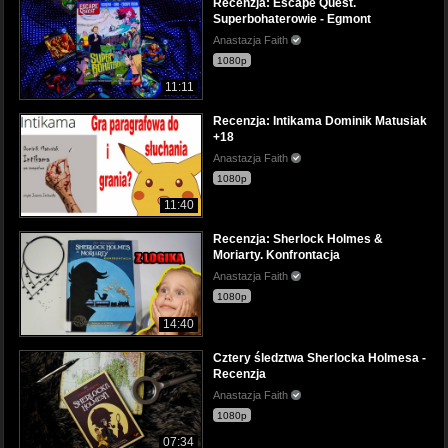
Recenzja: Escape Quest.
Superbohaterowie - Egmont
Anastazja Faith
1080p
11:11
Recenzja: Intikama Dominik Matusiak
+18
Anastazja Faith
1080p
11:40
Recenzja: Sherlock Holmes &
Moriarty. Konfrontacja
Anastazja Faith
1080p
14:40
Cztery śledztwa Sherlocka Holmesa -
Recenzja
Anastazja Faith
1080p
07:34