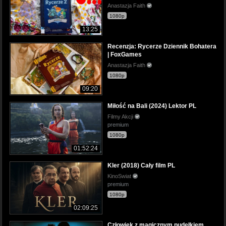
Anastazja Faith
1080p
13:25
Recenzja: Rycerze Dziennik Bohatera
| FoxGames
Anastazja Faith
1080p
09:20
Miłość na Bali (2024) Lektor PL
Filmy Akcji
premium
1080p
01:52:24
Kler (2018) Cały film PL
KinoSwiat
premium
1080p
02:09:25
Człowiek z magicznym pudełkiem