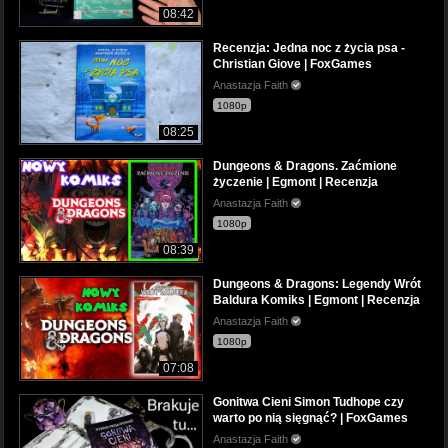
08:42
Recenzja: Jedna noc z życia psa -
Christian Giove | FoxGames
Anastazja Faith
1080p
08:25
Dungeons & Dragons. Zaćmione
życzenie | Egmont | Recenzja
Anastazja Faith
1080p
08:39
Dungeons & Dragons: Legendy Wrót
Baldura Komiks | Egmont | Recenzja
Anastazja Faith
1080p
07:08
Gonitwa Cieni Simon Tudhope czy
warto po nią sięgnąć? | FoxGames
Anastazja Faith