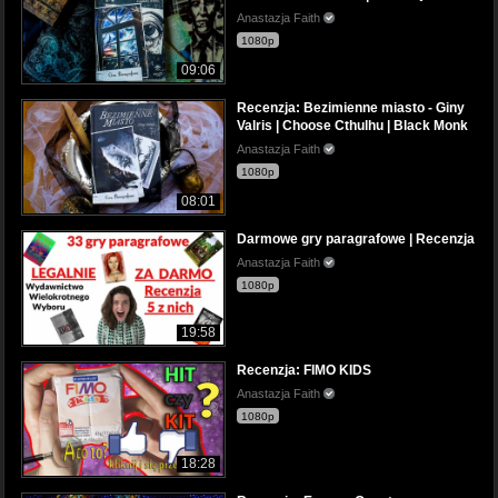
Anastazja Faith
1080p
09:06
Recenzja: Bezimienne miasto - Giny
Valris | Choose Cthulhu | Black Monk
Anastazja Faith
1080p
08:01
Darmowe gry paragrafowe | Recenzja
Anastazja Faith
1080p
19:58
Recenzja: FIMO KIDS
Anastazja Faith
1080p
18:28