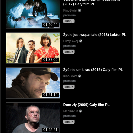
(2017) Cały film PL
KinoSwiat
premium
1080p
01:40:44
Życie jest wspaniałe (2018) Lektor PL
Filmy Akcji
premium
1080p
01:37:09
Żyć nie umierać (2015) Cały film PL
KinoSwiat
premium
1080p
01:21:14
Dom zły (2009) Cały film PL
Media4fun
premium
1080p
01:45:21