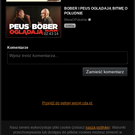
BOBER I PEUS OGLĄDAJĄ BITWĘ O
POŁUDNIE
BitwaOPoludnie
1080p
02:43:14
Komentarze
Zamieść komentarz
Przejdź do pełnej wersji cda.pl
Nasz serwis wykorzystuje pliki cookie (zobacz
naszą politykę
). Warunki
przechowywania lub dostępu do plików cookies możesz zmienić w