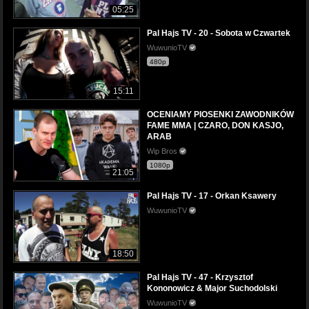
05:25
Pal Hajs TV - 20 - Sobota w Czwartek
WuwunioTV
480p
15:11
OCENIAMY PIOSENKI ZAWODNIKÓW
FAME MMA | CZARO, DON KASJO,
ARAB
Wip Bros
1080p
21:05
Pal Hajs TV - 17 - Orkan Ksawery
WuwunioTV
18:50
Pal Hajs TV - 47 - Krzysztof
Kononowicz & Major Suchodolski
WuwunioTV