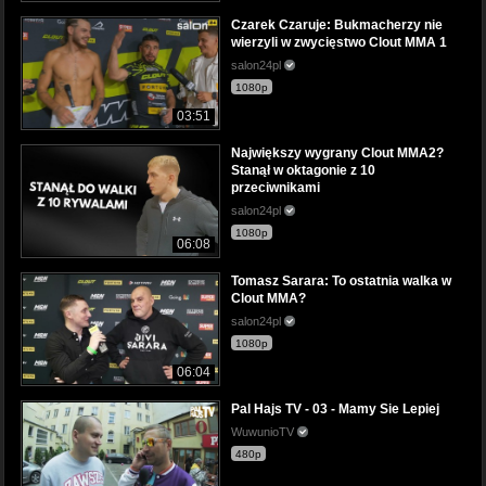
Czarek Czaruje: Bukmacherzy nie
wierzyli w zwycięstwo Clout MMA 1
salon24pl
1080p
03:51
Największy wygrany Clout MMA2?
Stanął w oktagonie z 10
przeciwnikami
salon24pl
1080p
06:08
Tomasz Sarara: To ostatnia walka w
Clout MMA?
salon24pl
1080p
06:04
Pal Hajs TV - 03 - Mamy Sie Lepiej
WuwunioTV
480p