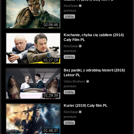
KinoSwiat
premium
1080p
02:06:46
Kochanie, chyba cię zabiłem (2014)
Cały Film PL
KinoSwiat
premium
1080p
01:27:19
Bez paniki, z odrobiną histerii (2016)
Lektor PL
Video Brothers
premium
1080p
01:29:39
Kurier (2019) Cały film PL
KinoSwiat
premium
1080p
01:48:37