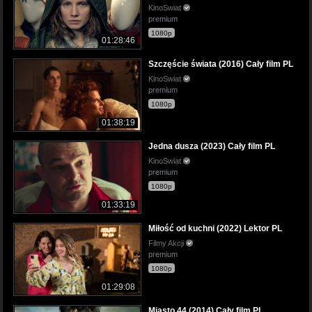
KinoSwiat
premium
1080p
01:28:46
Szczęście świata (2016) Cały film PL
KinoSwiat
premium
1080p
01:38:19
Jedna dusza (2023) Cały film PL
KinoSwiat
premium
1080p
01:33:19
Miłość od kuchni (2022) Lektor PL
Filmy Akcji
premium
1080p
01:29:08
Miasto 44 (2014) Cały film PL