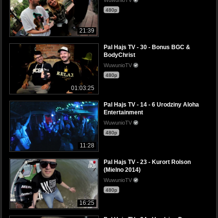
480p
21:39
Pal Hajs TV - 30 - Bonus BGC &
BodyChrist
WuwunioTV
480p
01:03:25
Pal Hajs TV - 14 - 6 Urodziny Aloha
Entertainment
WuwunioTV
480p
11:28
Pal Hajs TV - 23 - Kurort Rolson
(Mielno 2014)
WuwunioTV
480p
16:25