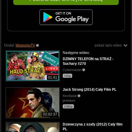
Dodał:
WuwunioTV
pokaż opis video
Następne wideo:
DZIWNY TELEFON na STRAŻ -
Suchary #270
Cybermarian
720p
01:41
Jack Strong (2014) Cały Film PL
KinoSwiat
premium
1080p
02:02:37
Dziewczyna z szafy (2012) Cały film
PL