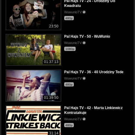
Pal Hajs TV - 24 - Urodziny Do
Kwadratu
WuwunioTV
480p
23:50
Pal Hajs TV - 50 - WuWunio
WuwunioTV
1080p
01:37:13
Pal Hajs TV - 36 - 40 Urodziny Tede
WuwunioTV
480p
01:39:50
Pal Hajs TV - 42 - Marta Linkiewicz
Kontratakuje
WuwunioTV
480p
31:14