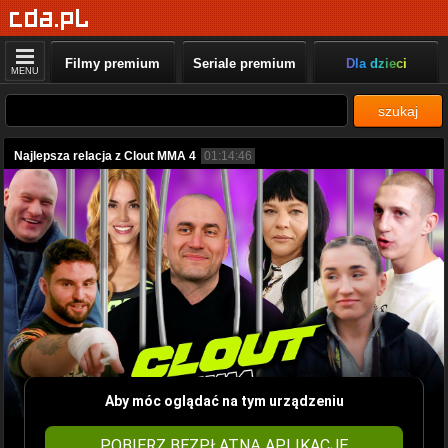
Filmy premium
Seriale premium
Dla dzieci
MENU
szukaj
Najlepsza relacja z Clout MMA 4
01:14:46
Aby móc oglądać na tym urządzeniu
POBIERZ BEZPŁATNĄ APLIKACJĘ