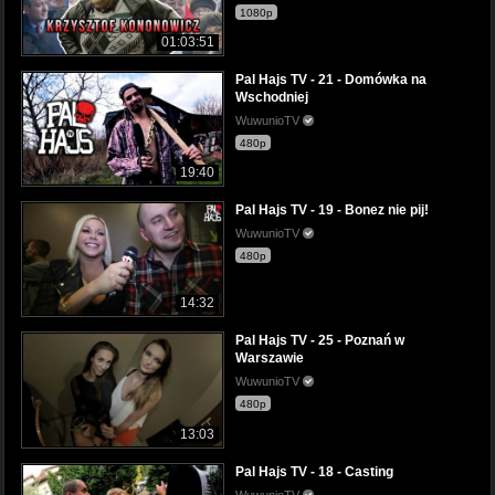
1080p
01:03:51
Pal Hajs TV - 21 - Domówka na
Wschodniej
WuwunioTV
480p
19:40
Pal Hajs TV - 19 - Bonez nie pij!
WuwunioTV
480p
14:32
Pal Hajs TV - 25 - Poznań w
Warszawie
WuwunioTV
480p
13:03
Pal Hajs TV - 18 - Casting
WuwunioTV