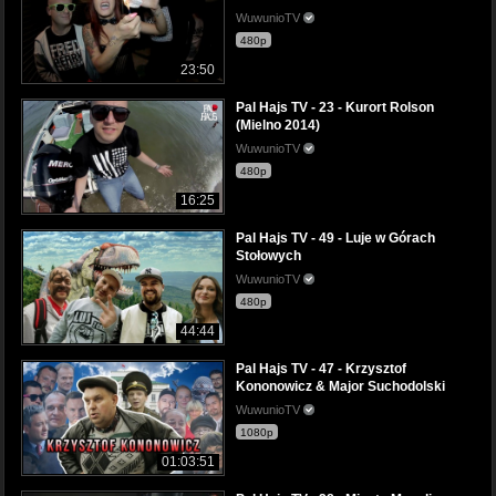
WuwunioTV
480p
23:50
Pal Hajs TV - 23 - Kurort Rolson
(Mielno 2014)
WuwunioTV
480p
16:25
Pal Hajs TV - 49 - Luje w Górach
Stołowych
WuwunioTV
480p
44:44
Pal Hajs TV - 47 - Krzysztof
Kononowicz & Major Suchodolski
WuwunioTV
1080p
01:03:51