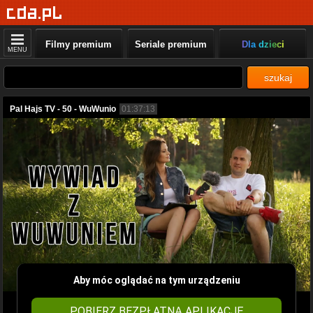
Filmy premium
Seriale premium
Dla dzieci
MENU
szukaj
Pal Hajs TV - 50 - WuWunio
01:37:13
Aby móc oglądać na tym urządzeniu
POBIERZ BEZPŁATNĄ APLIKACJĘ