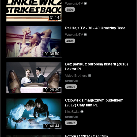
WuwunioTV
480p
31:14
Pal Hajs TV - 36 - 40 Urodziny Tede
WuwunioTV
480p
01:39:50
Bez paniki, z odrobiną histerii (2016)
Lektor PL
Video Brothers
premium
1080p
01:29:39
Człowiek z magicznym pudełkiem
(2017) Cały film PL
KinoSwiat
premium
1080p
01:40:44
Fotograf (2014) Cały film