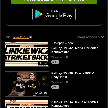
Dodał:
WuwunioTV
pokaż opis video
Następne wideo:
Pal Hajs TV - 42 - Marta Linkiewicz
Kontratakuje
WuwunioTV
480p
31:14
Pal Hajs TV - 30 - Bonus BGC &
BodyChrist
WuwunioTV
480p
01:03:25
Pal Hajs TV - 42 - Marta Linkiewicz
Kontratakuje