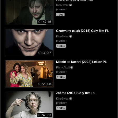
KinoSwiat
premium
720p
01:47:16
Czerwony pająk (2015) Cały film PL
KinoSwiat
premium
1080p
01:30:37
Miłość od kuchni (2022) Lektor PL
Filmy Akcji
premium
1080p
01:29:08
Zaćma (2016) Cały film PL
KinoSwiat
premium
1080p
01:49:33