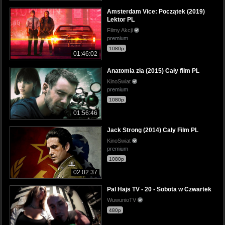
Amsterdam Vice: Początek (2019)
Lektor PL
Filmy Akcji
premium
1080p
01:46:02
Anatomia zła (2015) Cały film PL
KinoSwiat
premium
1080p
01:56:46
Jack Strong (2014) Cały Film PL
KinoSwiat
premium
1080p
02:02:37
Pal Hajs TV - 20 - Sobota w Czwartek
WuwunioTV
480p