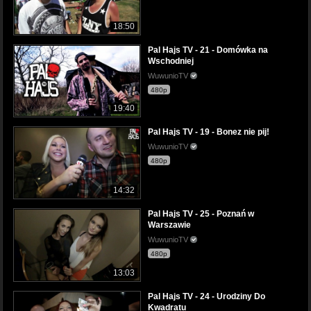
18:50
Pal Hajs TV - 21 - Domówka na
Wschodniej
WuwunioTV
480p
19:40
Pal Hajs TV - 19 - Bonez nie pij!
WuwunioTV
480p
14:32
Pal Hajs TV - 25 - Poznań w
Warszawie
WuwunioTV
480p
13:03
Pal Hajs TV - 24 - Urodziny Do
Kwadratu