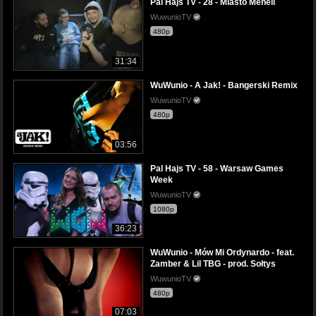
Pal Hajs TV - 28 - Miasto Meneli
WuwunioTV
480p
31:34
WuWunio - A Jak! - Bangerski Remix
WuwunioTV
480p
03:56
Pal Hajs TV - 58 - Warsaw Games
Week
WuwunioTV
1080p
36:23
WuWunio - Mów Mi Ordynardo - feat.
Zamber & Lil TBG - prod. Sołtys
WuwunioTV
480p
07:03