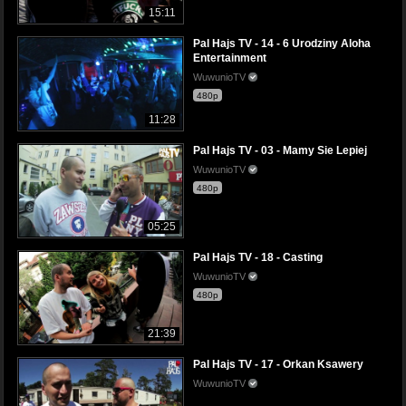
15:11
Pal Hajs TV - 14 - 6 Urodziny Aloha
Entertainment
WuwunioTV
480p
11:28
Pal Hajs TV - 03 - Mamy Sie Lepiej
WuwunioTV
480p
05:25
Pal Hajs TV - 18 - Casting
WuwunioTV
480p
21:39
Pal Hajs TV - 17 - Orkan Ksawery
WuwunioTV