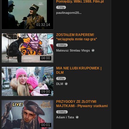
Pomiędzy. Wilki. 1988. Film.pl
720p
paulinagorni20...
01:32:14
ZOSTAŁEM RAPEREM!
*wciągnęła mnie rap gra*
1080p
Mateusz Strelau Vlogs
08:00
MIA NIE LUBI KRUPOWEK |
DLM
720p
DLM
09:00
PRZYGODY ZE ZŁOTYMI
MAJTKAMI - Pływamy statkami
1080p
Adam i Tata
00:01