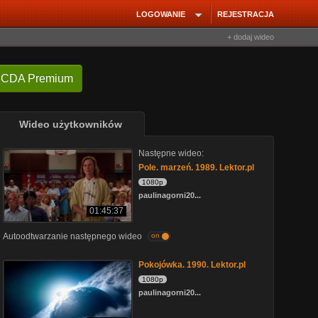
LOGOWANIE
REJESTRACJA
+ dodaj wideo
 CDA Premium
Wideo użytkowników
Następne wideo:
Pole. marzeń. 1989. Lektor.pl
1080p
paulinagorni20...
01:45:37
Autoodtwarzanie następnego wideo
on
Pokojówka. 1990. Lektor.pl
1080p
paulinagorni20...