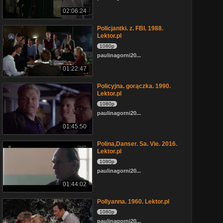
02:06:24
Policjantki. z. FBI. 1988.
Lektor.pl
1080p
paulinagorni20...
01:22:47
Policyjna. gorączka. 1990.
Lektor.pl
1080p
paulinagorni20...
01:45:50
Polina,Danser. Sa. Vie. 2016.
Lektor.pl
1080p
paulinagorni20...
01:44:02
Pollyanna. 1960. Lektor.pl
1080p
paulinagorni20...