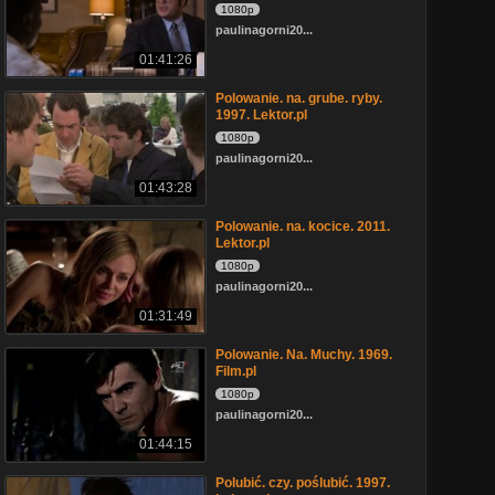
1080p
paulinagorni20...
01:41:26
Polowanie. na. grube. ryby.
1997. Lektor.pl
1080p
paulinagorni20...
01:43:28
Polowanie. na. kocice. 2011.
Lektor.pl
1080p
paulinagorni20...
01:31:49
Polowanie. Na. Muchy. 1969.
Film.pl
1080p
paulinagorni20...
01:44:15
Polubić. czy. poślubić. 1997.