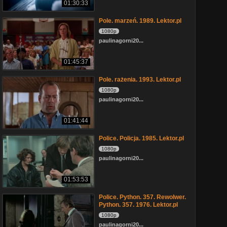
01:30:33
Pole. marzeń. 1989. Lektor.pl
1080p
paulinagorni20...
01:45:37
Pole. rażenia. 1993. Lektor.pl
1080p
paulinagorni20...
01:41:44
Police. Policja. 1985. Lektor.pl
1080p
paulinagorni20...
01:53:53
Police. Python. 357. Rewolwer.
Python. 357. 1976. Lektor.pl
1080p
paulinagorni20...