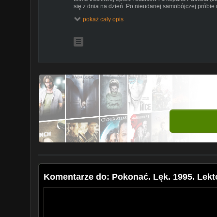
się z dnia na dzień. Po nieudanej samobójczej próbi
lekarze stwierdzają, że córka państwa Wellsów cierpi n
pokaż cały opis
umieszczona w zakładzie zamkniętym. Niestety, chorob
stanowi nowy lek, stosowany w najcięższych przypadka
Komentarze do: Pokonać. Lęk. 1995. Lekto