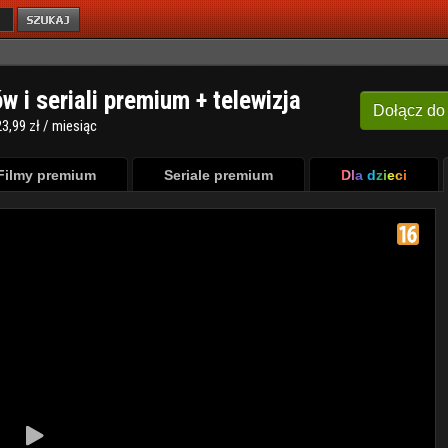
ów i seriali premium + telewizja
Dołącz
do
3,99 zł / miesiąc
Filmy premium
Seriale premium
Dla dzieci