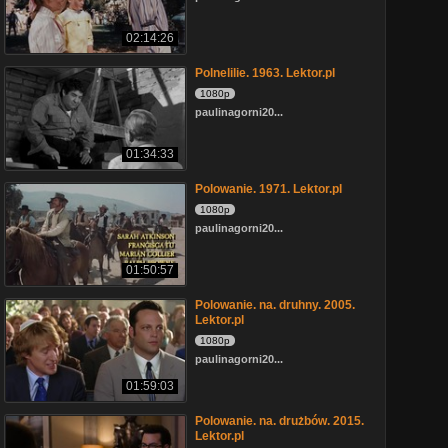
02:14:26
Polnelilie. 1963. Lektor.pl
1080p
paulinagorni20...
01:34:33
Polowanie. 1971. Lektor.pl
1080p
paulinagorni20...
01:50:57
Polowanie. na. druhny. 2005.
Lektor.pl
1080p
paulinagorni20...
01:59:03
Polowanie. na. drużbów. 2015.
Lektor.pl