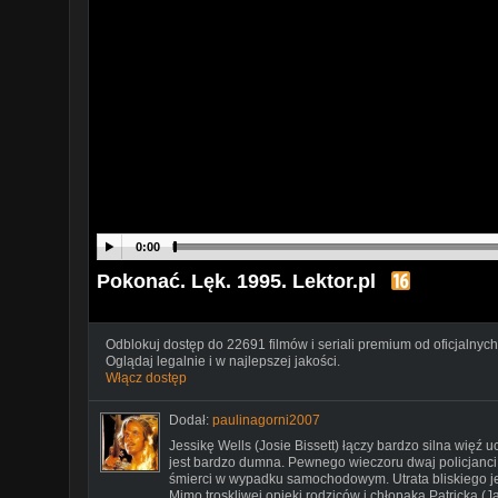
0:00
Pokonać. Lęk. 1995. Lektor.pl
Odblokuj dostęp do 22691 filmów i seriali premium od oficjalnych
Oglądaj legalnie i w najlepszej jakości.
Włącz dostęp
Dodał:
paulinagorni2007
Jessikę Wells (Josie Bissett) łączy bardzo silna więź
jest bardzo dumna. Pewnego wieczoru dwaj policjanci
śmierci w wypadku samochodowym. Utrata bliskiego j
Mimo troskliwej opieki rodziców i chłopaka Patricka (J