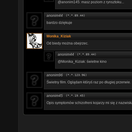
@anonim145: masz poziom z rynsztoku...
anonim44
(*.*.89.44)
bardzo dziękuje
Monika_Kiziak
Od biedy można obejrzec.
anonim44
(*.*.89.44)
@Monika_Kiziak: świetne kino
anonim96
(*.*.123.96)
Świetny film. Oglądam któryś raz po długiej przerwie
anonim45
(*.*.19.45)
Opis symptomów schizofreni kojarzy mi się z nazwisk