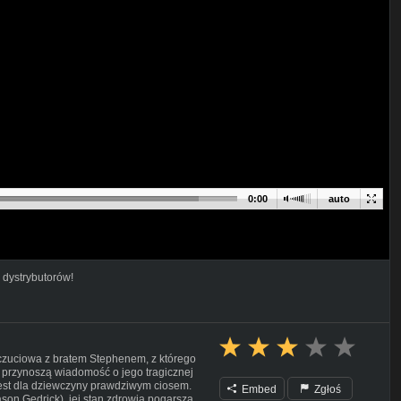
0:00
auto
 dystrybutorów!
 uczuciowa z bratem Stephenem, z którego
 przynoszą wiadomość o jego tragicznej
est dla dziewczyny prawdziwym ciosem.
Embed
Zgłoś
ason Gedrick), jej stan zdrowia pogarsza