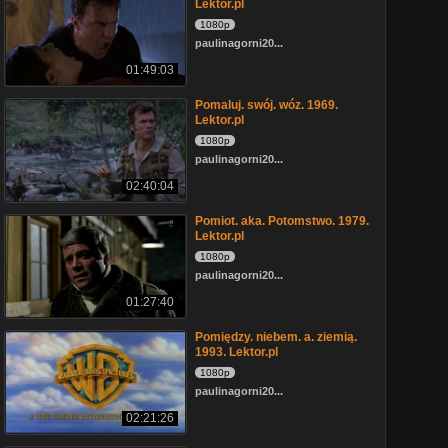
Lektor.pl
1080p
paulinagorni20...
01:49:03
Pomaluj. swój. wóz. 1969.
Lektor.pl
1080p
paulinagorni20...
02:40:04
Pomiot. aka. Potomstwo. 1979.
Lektor.pl
1080p
paulinagorni20...
01:27:40
Pomiędzy. niebem. a. ziemią.
1993. Lektor.pl
1080p
paulinagorni20...
02:21:26