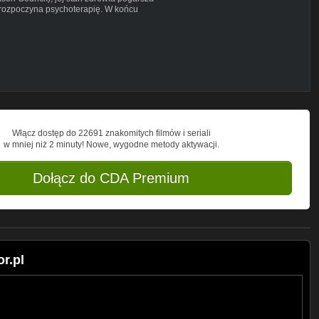
e rozpoczyna psychoterapię. W końcu
a schizofrenię. Jessica zostaje
a pogłębia się, a ostatnią szansę
ch choroby...
Włącz dostęp do 22691 znakomitych filmów i seriali
w mniej niż 2 minuty! Nowe, wygodne metody aktywacji.
Dołącz do CDA Premium
r.pl