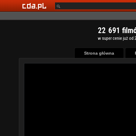
2
2
6
9
1
film
w super cenie już od 2
Strona główna