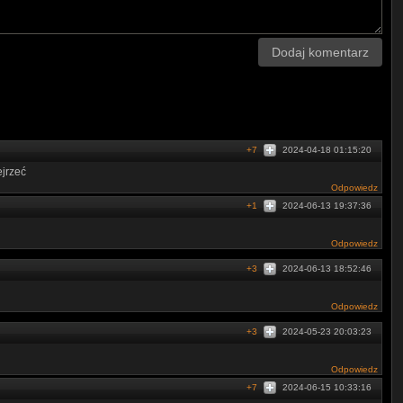
Dodaj komentarz
+7
2024-04-18 01:15:20
jrzeć
Odpowiedz
+1
2024-06-13 19:37:36
Odpowiedz
+3
2024-06-13 18:52:46
Odpowiedz
+3
2024-05-23 20:03:23
Odpowiedz
+7
2024-06-15 10:33:16