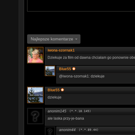
Najlepsze komentarze
iwona-szornak1
Dziekuje za film od dawna chciałam go ponownie obe
Blue55
@iwona-szornak1: dziekuje
Blue55
dziekuje
anonim145
(*.*.18.145)
ale laska przy-je-bana
anonim44
(*.*.89.44)