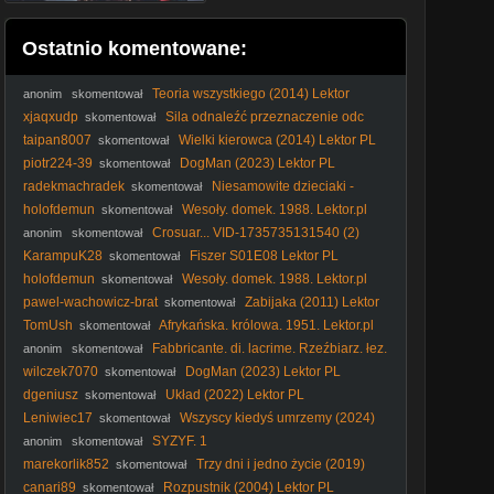
Ostatnio komentowane:
Teoria wszystkiego (2014) Lektor
anonim
skomentował
xjaqxudp
Sila odnaleźć przeznaczenie odc
skomentował
122
taipan8007
Wielki kierowca (2014) Lektor PL
skomentował
piotr224-39
DogMan (2023) Lektor PL
skomentował
radekmachradek
Niesamowite dzieciaki -
skomentował
Magic Kid1993 [Lektor PL]
holofdemun
Wesoły. domek. 1988. Lektor.pl
skomentował
Crosuar... VID-1735735131540 (2)
anonim
skomentował
KarampuK28
Fiszer S01E08 Lektor PL
skomentował
holofdemun
Wesoły. domek. 1988. Lektor.pl
skomentował
pawel-wachowicz-brat
Zabijaka (2011) Lektor
skomentował
PL
TomUsh
Afrykańska. królowa. 1951. Lektor.pl
skomentował
1080p
Fabbricante. di. lacrime. Rzeźbiarz. łez.
anonim
skomentował
2024. Lektor.pl
wilczek7070
DogMan (2023) Lektor PL
skomentował
dgeniusz
Układ (2022) Lektor PL
skomentował
Leniwiec17
Wszyscy kiedyś umrzemy (2024)
skomentował
Lektor PL
SYZYF. 1
anonim
skomentował
marekorlik852
Trzy dni i jedno życie (2019)
skomentował
Lektor PL
canari89
Rozpustnik (2004) Lektor PL
skomentował