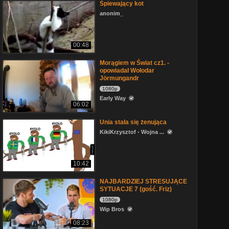
Śpiewający kot
anonim_
00:48
Morągiem w Świat cz1. -
opowiadał Wołodar
Jörmungandr
1080p
Early Way
06:02
Unia stała się żenująca
KikiKrzysztof - Wojna ...
10:42
NAJBARDZIEJ STRESUJĄCE
SYTUACJE 7 (gość. Friz)
1080p
Wip Bros
08:23