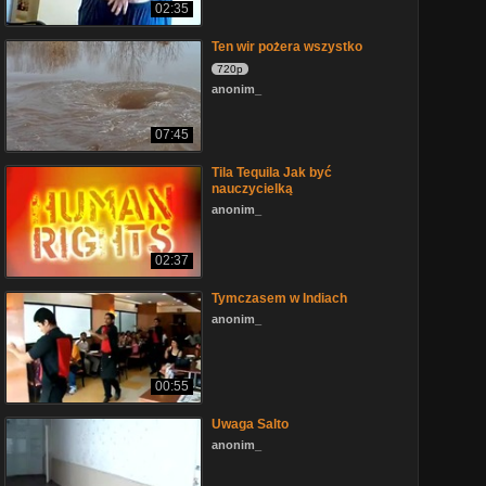
02:35
Ten wir pożera wszystko
720p
anonim_
07:45
Tila Tequila Jak być
nauczycielką
anonim_
02:37
Tymczasem w Indiach
anonim_
00:55
Uwaga Salto
anonim_