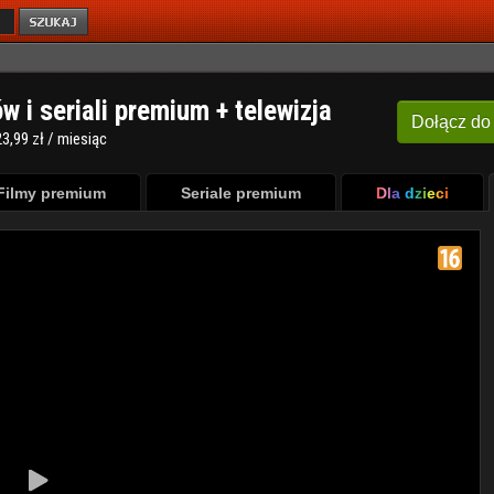
ów i seriali premium + telewizja
Dołącz
do
3,99 zł / miesiąc
Filmy premium
Seriale premium
Dla dzieci