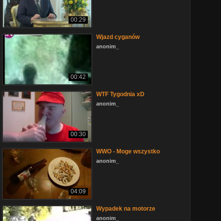
00:29
Wjazd cyganów
anonim_
00:42
WTF Tygodnia xD
anonim_
00:30
WWO - Moge wszystko
anonim_
04:09
Wypadek na motorze
anonim_