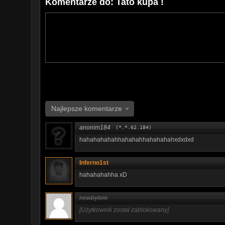
Komentarze do: Tato kupa !
Najlepsze komentarze
anonim184
(*.*.62.184)
hahahahahahhahahahhahahahahxdxdxd
Inferno1st
hahahahahha xD
newbytom
[Użytkownik został zablokowany]