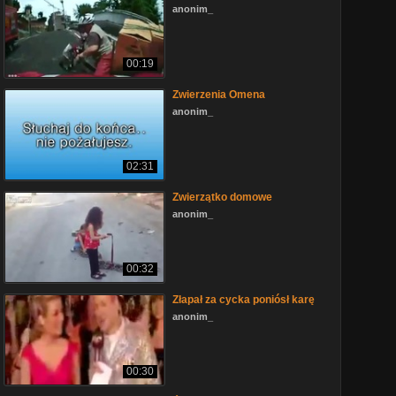
anonim_
00:19
Zwierzenia Omena
anonim_
02:31
Zwierzątko domowe
anonim_
00:32
Złapał za cycka poniósł karę
anonim_
00:30