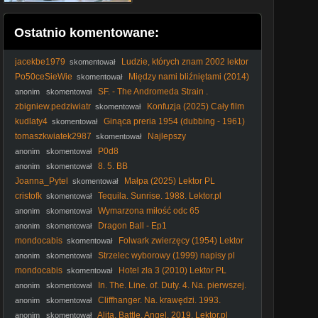
Ostatnio komentowane:
jacekbe1979
Ludzie, których znam 2002 lektor
skomentował
pl
Po50ceSieWie
Między nami bliźniętami (2014)
skomentował
[Lektor PL] - The Skeleton Twins
SF. - The Andromeda Strain .
anonim
skomentował
Tajemnica. Andromedy. (1971) lektor
zbigniew.pedziwiatr
Konfuzja (2025) Cały film
skomentował
PL
kudlaty4
Ginąca preria 1954 (dubbing - 1961)
skomentował
tomaszkwiatek2987
Najlepszy
skomentował
P0d8
anonim
skomentował
8. 5. BB
anonim
skomentował
Joanna_Pytel
Małpa (2025) Lektor PL
skomentował
cristofk
Tequila. Sunrise. 1988. Lektor.pl
skomentował
Wymarzona miłość odc 65
anonim
skomentował
Dragon Ball - Ep1
anonim
skomentował
mondocabis
Folwark zwierzęcy (1954) Lektor
skomentował
PL
Strzelec wyborowy (1999) napisy pl
anonim
skomentował
mondocabis
Hotel zła 3 (2010) Lektor PL
skomentował
In. The. Line. of. Duty. 4. Na. pierwszej.
anonim
skomentował
linii. 4. 1989. Lektor.pl
Cliffhanger. Na. krawędzi. 1993.
anonim
skomentował
Lektor.pl
Alita. Battle. Angel. 2019. Lektor.pl
anonim
skomentował