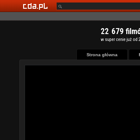
2
2
6
7
9
film
w super cenie już od 2
Strona główna