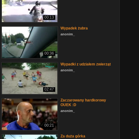
00:13
Wypadek żubra
anonim_
00:36
Wypadki z udziałem zwierząt
anonim_
02:47
Zaczarowany hardkorowy
OUEK :D
anonim_
00:21
Za duża górka