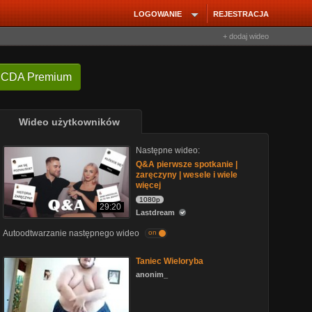
LOGOWANIE
REJESTRACJA
+ dodaj wideo
 CDA Premium
Wideo użytkowników
Następne wideo:
Q&A pierwsze spotkanie |
zaręczyny | wesele i wiele
więcej
1080p
29:20
Lastdream
Autoodtwarzanie następnego wideo
on
Taniec Wieloryba
anonim_