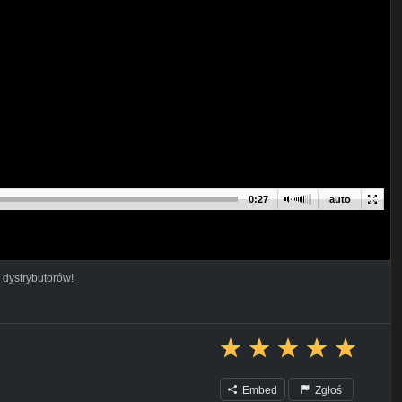
0:27
auto
 dystrybutorów!
Embed
Zgłoś