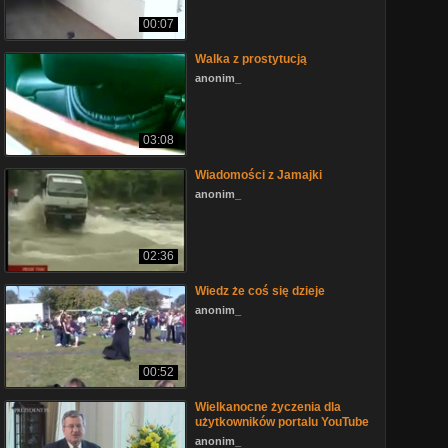
00:07
Walka z prostytucją
anonim_
03:08
Wiadomości z Jamajki
anonim_
02:36
Wiedz że coś się dzieje
anonim_
00:52
Wielkanocne życzenia dla
użytkowników portalu YouTube
anonim_