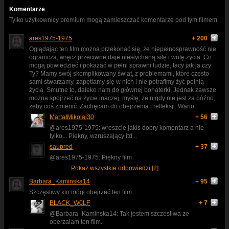
Komentarze
Tylko użytkownicy premium mogą zamieszczać komentarze pod tym filmem
ares1975-1975
+ 200
Oglądając ten film można przekonać się, że niepełnosprawność nie
ogranicza, wręcz przeciwne daje niesłychaną siłę i wolę życia. Co
mogą powiedzieć i pokazać w pełni sprawni ludzie, tacy jak ja czy
Ty? Mamy swój skomplikowany świat, z problemami, które często
sami stwarzamy, zapętlamy się w nich i nie potrafimy żyć pełnią
życia. Smutne to, daleko nam do głównej bohaterki. Jednak zawsze
można spojrzeć na życie inaczej, myślę, że nigdy nie jest za późno,
żeby coś zmienić. Zachęcam do obejrzenia i refleksji. Warto.
MartaIMikolaj30
+ 56
@ares1975-1975: wreszcie jakiś dobry komentarz a nie
tylko... Piękny, wzruszający itd...
saupred
+ 37
@ares1975-1975: Piękny film
Pokaż wszystkie odpowiedzi [2]
Barbara_Kaminska14
+ 95
Szczęsliwy kto mógł obejrzeć ten film.....
BLACK_W0LF
+ 7
@Barbara_Kaminska14: Tak jestem szczesliwa ze
oberzalam ten film.