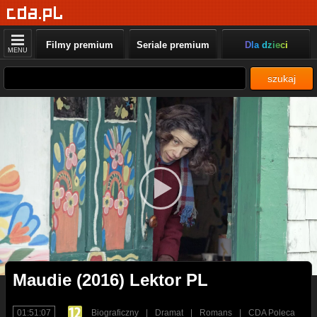
Filmy premium
Seriale premium
Dla dzieci
MENU
szukaj
Maudie (2016) Lektor PL
01:51:07
Biograficzny
|
Dramat
|
Romans
|
CDA Poleca