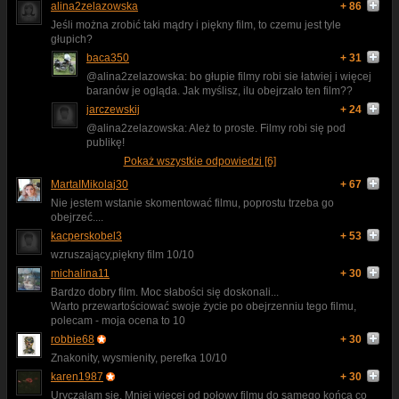
alina2zelazowska
+ 86
Jeśli można zrobić taki mądry i piękny film, to czemu jest tyle
głupich?
baca350
+ 31
@alina2zelazowska: bo głupie filmy robi sie łatwiej i więcej
baranów je ogląda. Jak myślisz, ilu obejrzało ten film??
jarczewskij
+ 24
@alina2zelazowska: Ależ to proste. Filmy robi się pod
publikę!
Pokaż wszystkie odpowiedzi [6]
MartaIMikolaj30
+ 67
Nie jestem wstanie skomentować filmu, poprostu trzeba go
obejrzeć....
kacperskobel3
+ 53
wzruszający,piękny film 10/10
michalina11
+ 30
Bardzo dobry film. Moc słabości się doskonali...
Warto przewartościować swoje życie po obejrzenniu tego filmu,
polecam - moja ocena to 10
robbie68
+ 30
Znakonity, wysmienity, perefka 10/10
karen1987
+ 30
Uryczałam się. Mniej więcej od połowy filmu do samego końca co