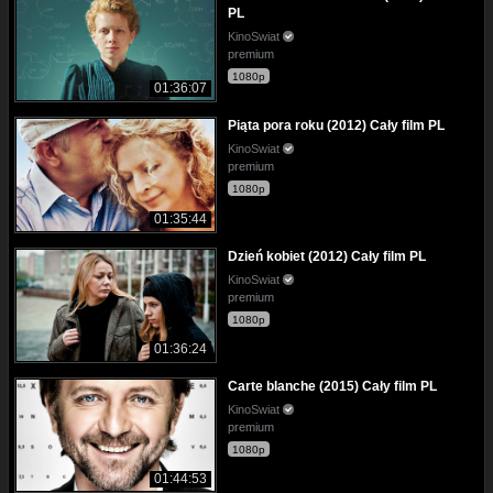
PL
KinoSwiat
premium
1080p
01:36:07
Piąta pora roku (2012) Cały film PL
KinoSwiat
premium
1080p
01:35:44
Dzień kobiet (2012) Cały film PL
KinoSwiat
premium
1080p
01:36:24
Carte blanche (2015) Cały film PL
KinoSwiat
premium
1080p
01:44:53