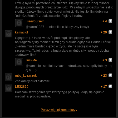
chwilę była mi potrzebna chusteczka. Piękny film o trudnej miłości
dwojga poobijanych przez życie ludzi. W żadnym wypadku nie jest to
słodko-różowy film o cukierkowej miłości. Nie jest to film dobry na
"odmóżdżenie" i zrelaksowanie. Piękny i trudny.
Freeyourself
+ 4
@karen1987: to nie milosc, klasyczny toksyk
kamaciol
+ 29
Oglądam już trzeci wieczór pod rząd ,film piękny ,ale
najtragiczniejszy moment filmu gdy Maudie oglądała z oddali córkę
,biedna miała bardzo ciężko w życiu ale na szczęście była
szczęśliwa .Ta jej radosna buzia daje mi dużo siły i pogody ducha
,cudowny film !
Just-Me
+ 3
@kamaciol: spoilujesz! ach... zdradzasz szczegóły fabuły... aj
aj aj... ;)
ruby_kozaczek
+ 23
Znakomity duet aktorski!
LES2819
+ 17
Polecam szczególnie tym którzy żyją polityką i dają się ogłupić
medialnej propagandzie.
Pokaż więcej komentarzy