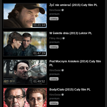
Żyć nie umierać (2015) Cały film PL
KinoSwiat
premium
1080p
01:21:14
W świetle dnia (2013) Lektor PL
Filmy Akcji
premium
1080p
01:47:19
Pod Mocnym Aniołem (2014) Cały film
PL
KinoSwiat
premium
1080p
01:49:52
Body/Ciało (2015) Cały film PL
KinoSwiat
premium
1080p