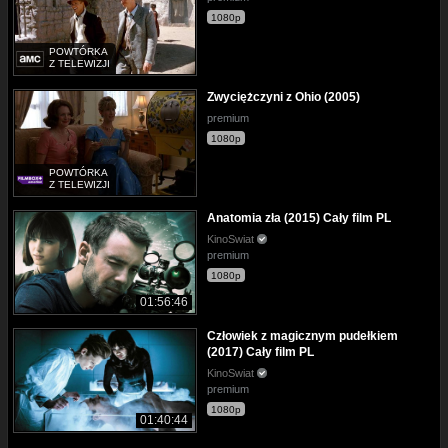
1080p
POWTÓRKA
Z TELEWIZJI
Zwyciężczyni z Ohio (2005)
premium
1080p
POWTÓRKA
Z TELEWIZJI
Anatomia zła (2015) Cały film PL
KinoSwiat
premium
1080p
01:56:46
Człowiek z magicznym pudełkiem
(2017) Cały film PL
KinoSwiat
premium
1080p
01:40:44