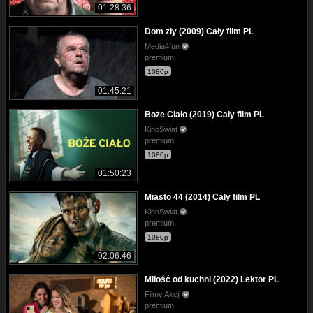
01:28:36
Dom zły (2009) Cały film PL
Media4fun
premium
1080p
01:45:21
Boże Ciało (2019) Cały film PL
KinoSwiat
premium
1080p
01:50:23
Miasto 44 (2014) Cały film PL
KinoSwiat
premium
1080p
02:06:46
Miłość od kuchni (2022) Lektor PL
Filmy Akcji
premium