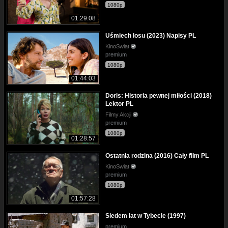
1080p
01:29:08
Uśmiech losu (2023) Napisy PL
KinoSwiat
premium
1080p
01:44:03
Doris: Historia pewnej miłości (2018)
Lektor PL
Filmy Akcji
premium
1080p
01:28:57
Ostatnia rodzina (2016) Cały film PL
KinoSwiat
premium
1080p
01:57:28
Siedem lat w Tybecie (1997)
premium