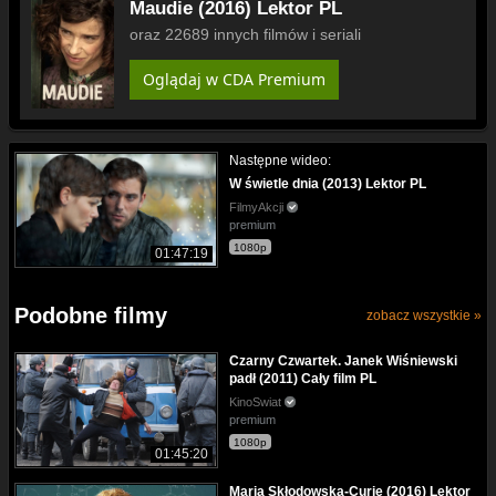
Maudie (2016) Lektor PL
oraz 22689 innych filmów i seriali
Oglądaj w CDA Premium
Następne wideo:
W świetle dnia (2013) Lektor PL
FilmyAkcji
premium
1080p
01:47:19
Podobne filmy
zobacz wszystkie »
Czarny Czwartek. Janek Wiśniewski
padł (2011) Cały film PL
KinoSwiat
premium
1080p
01:45:20
Maria Skłodowska-Curie (2016) Lektor