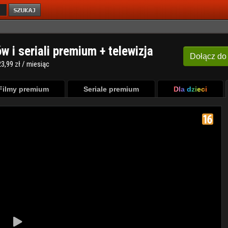
ów i seriali premium + telewizja
Dołącz
do
3,99 zł / miesiąc
Filmy premium
Seriale premium
Dla dzieci