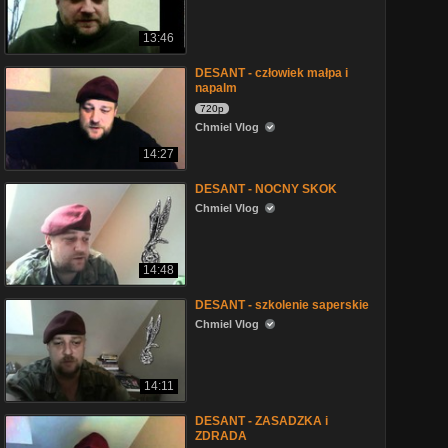
13:46
DESANT - człowiek małpa i
napalm
720p
Chmiel Vlog
14:27
DESANT - NOCNY SKOK
Chmiel Vlog
14:48
DESANT - szkolenie saperskie
Chmiel Vlog
14:11
DESANT - ZASADZKA i
ZDRADA