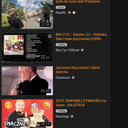
pyta na żywo pod Trumpem
720p
PytaPL
13:56
BIG CYC - Goryle | 13 - Golonka,
flaki i inne przysmaki (1995)
1080p
Big Cyc Official
03:42
Jarosław Kaczyński i dzień
dziecka
Gazeta.pl
00:36
TEST ZDROWEJ ŻYWNOŚCI na
ślepo - HASZTAGI
1080p
Hasztagi
09:19