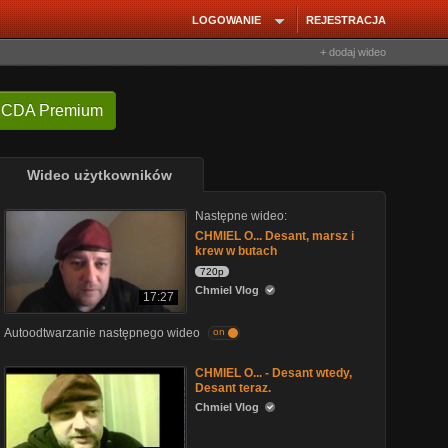
LOGOWANIE
REJESTRACJA
+ dodaj wideo
 CDA Premium
Wideo użytkowników
Następne wideo:
CHMIEL O... Desant, marsz i
krew w butach
720p
Chmiel Vlog
17:27
Autoodtwarzanie następnego wideo
on
CHMIEL O... - Desant wtedy,
Desant teraz.
Chmiel Vlog