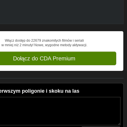
Włącz dostęp do 22679 znakomitych filmów i seriali
w mniej niż 2 minuty! Nowe, wygodne metody aktywacji.
Dołącz do CDA Premium
erwszym poligonie i skoku na las