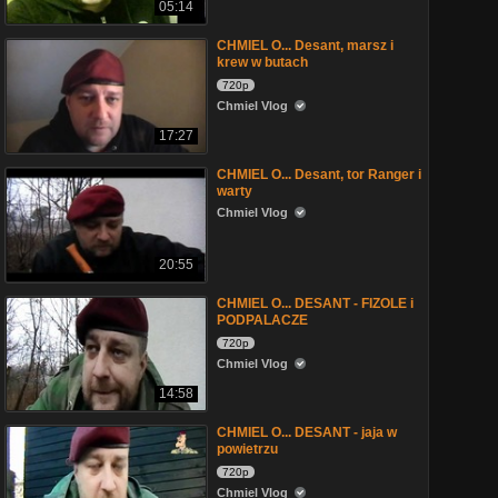
05:14
CHMIEL O... Desant, marsz i
krew w butach
720p
Chmiel Vlog
17:27
CHMIEL O... Desant, tor Ranger i
warty
Chmiel Vlog
20:55
CHMIEL O... DESANT - FIZOLE i
PODPALACZE
720p
Chmiel Vlog
14:58
CHMIEL O... DESANT - jaja w
powietrzu
720p
Chmiel Vlog