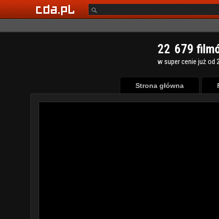
2
2
6
7
9
film
w super cenie już od 2
Strona główna