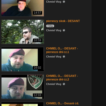
Chmiel Vlog
14:57
pierwszy skok - DESANT
720p
Chmiel Vlog
10:59
CHMIEL O... - DESANT -
pierwsze dni cz.1
Chmiel Vlog
16:02
CHMIEL O... - DESANT -
pierwsze dni cz.2
Chmiel Vlog
12:33
CHMIEL O... - Desant cd.