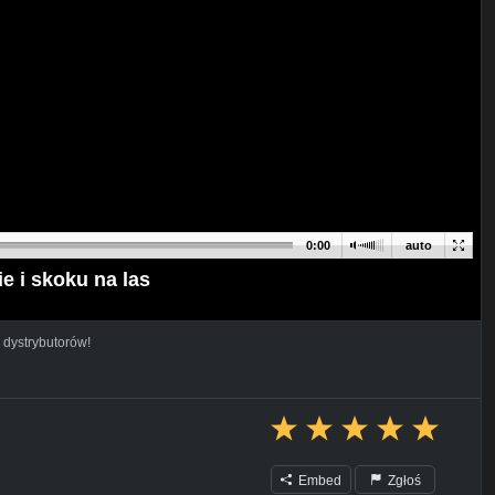
0:00
auto
e i skoku na las
 dystrybutorów!
Embed
Zgłoś