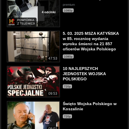
premium
1080p
4 odcinki
POWTÓRKA
Z TELEWIZJI
5. 03. 2025 MSZA KATYŃSKA
w 85. rocznicę wydania
wyroku śmierci na 21 857
oficerów Wojska Polskiego
1080p
47:53
10 NAJLEPSZYCH
JEDNOSTEK WOJSKA
POLSKIEGO
720p
09:53
Święto Wojska Polskiego w
Koszalinie
720p
09:01