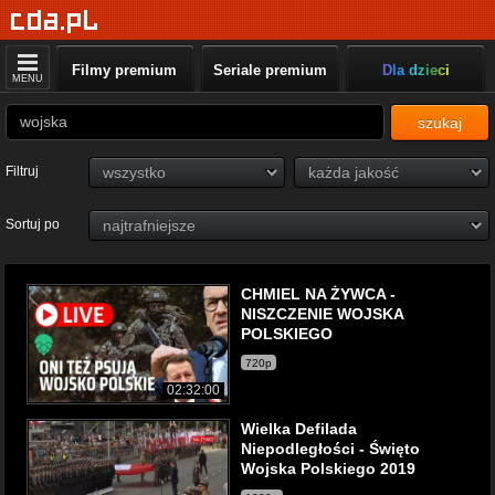
Filmy premium
Seriale premium
Dla dzieci
MENU
szukaj
Filtruj
Sortuj po
CHMIEL NA ŻYWCA -
NISZCZENIE WOJSKA
POLSKIEGO
720p
02:32:00
Wielka Defilada
Niepodległości - Święto
Wojska Polskiego 2019