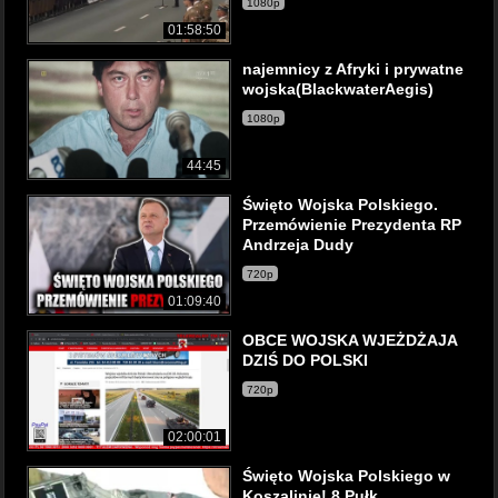
1080p
01:58:50
najemnicy z Afryki i prywatne
wojska(BlackwaterAegis)
1080p
44:45
Święto Wojska Polskiego.
Przemówienie Prezydenta RP
Andrzeja Dudy
720p
01:09:40
OBCE WOJSKA WJEŻDŻAJA
DZIŚ DO POLSKI
720p
02:00:01
Święto Wojska Polskiego w
Koszalinie! 8 Pułk