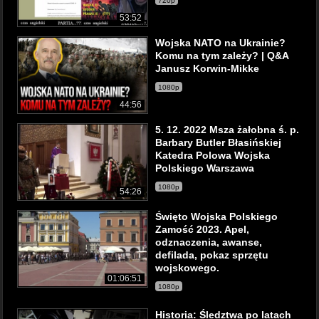
720p
53:52
Wojska NATO na Ukrainie?
Komu na tym zależy? | Q&A
Janusz Korwin-Mikke
1080p
44:56
5. 12. 2022 Msza żałobna ś. p.
Barbary Butler Błasińskiej
Katedra Polowa Wojska
Polskiego Warszawa
1080p
54:26
Święto Wojska Polskiego
Zamość 2023. Apel,
odznaczenia, awanse,
defilada, pokaz sprzętu
wojskowego.
01:06:51
1080p
Historia: Śledztwa po latach