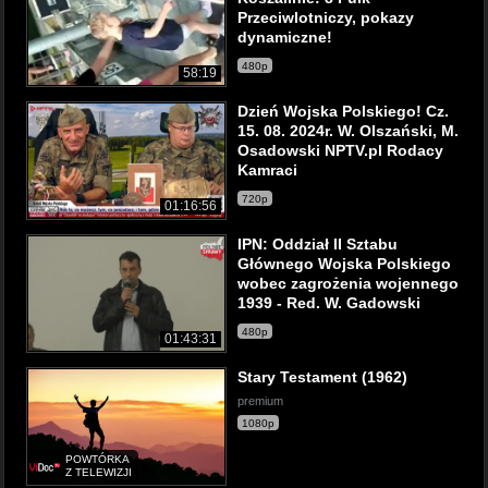
Przeciwlotniczy, pokazy
dynamiczne!
480p
58:19
Dzień Wojska Polskiego! Cz.
15. 08. 2024r. W. Olszański, M.
Osadowski NPTV.pl Rodacy
Kamraci
720p
01:16:56
IPN: Oddział II Sztabu
Głównego Wojska Polskiego
wobec zagrożenia wojennego
1939 - Red. W. Gadowski
480p
01:43:31
Stary Testament (1962)
premium
1080p
POWTÓRKA
Z TELEWIZJI