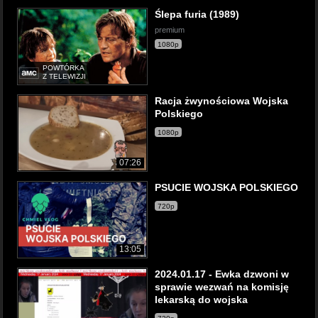
Ślepa furia (1989)
premium
1080p
POWTÓRKA
Z TELEWIZJI
Racja żwynościowa Wojska
Polskiego
1080p
07:26
PSUCIE WOJSKA POLSKIEGO
720p
13:05
2024.01.17 - Ewka dzwoni w
sprawie wezwań na komisję
lekarską do wojska