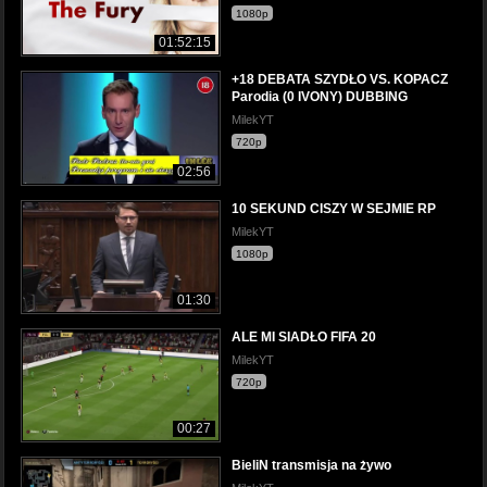
1080p
01:52:15
+18 DEBATA SZYDŁO VS. KOPACZ
Parodia (0 IVONY) DUBBING
MilekYT
720p
02:56
10 SEKUND CISZY W SEJMIE RP
MilekYT
1080p
01:30
ALE MI SIADŁO FIFA 20
MilekYT
720p
00:27
BieliN transmisja na żywo