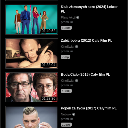
Klub złamanych serc (2024) Lektor
PL
Filmy Akcji
premium
1080p
01:40:52
Zabić bobra (2012) Cały Film PL
KinoSwiat
premium
720p
01:38:04
Body/Ciało (2015) Cały film PL
KinoSwiat
premium
1080p
01:28:36
Popek za życia (2017) Cały film PL
Netlook
premium
1080p