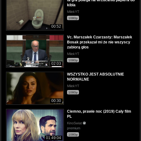
kibla
MilekYT
1080p
00:52
Vc. Marszałek Czarzasty: Marszałek
Bosak przekazał mi że nie wszyscy
zabiorą głos
MilekYT
1080p
02:03
WSZYSTKO JEST ABSOLUTNIE
NORMALNE
MilekYT
1080p
00:30
Ciemno, prawie noc (2019) Cały film
PL
KinoSwiat
premium
1080p
01:49:04