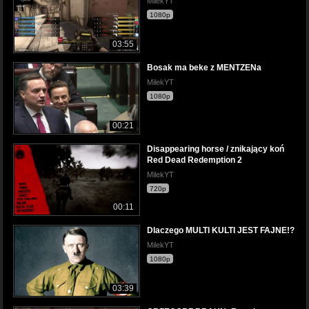
MilekYT
1080p
03:55
Bosak ma beke z MENTZENa
MilekYT
1080p
00:21
Disappearing horse / znikający koń
Red Dead Redemption 2
MilekYT
720p
00:11
Dlaczego MULTI KULTI JEST FAJNE!?
MilekYT
1080p
03:39