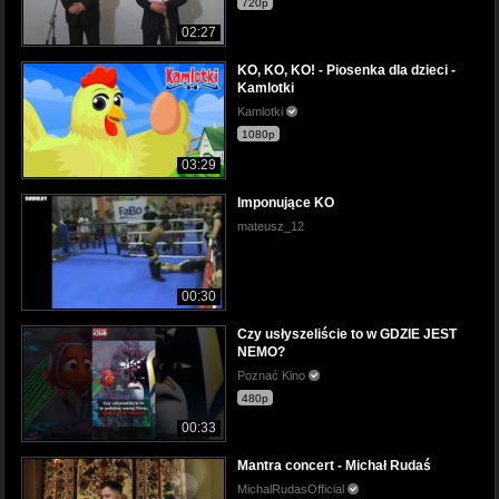
720p
02:27
KO, KO, KO! - Piosenka dla dzieci -
Kamlotki
Kamlotki
1080p
03:29
Imponujące KO
mateusz_12
00:30
Czy usłyszeliście to w GDZIE JEST
NEMO?
Poznać Kino
480p
00:33
Mantra concert - Michał Rudaś
MichalRudasOfficial