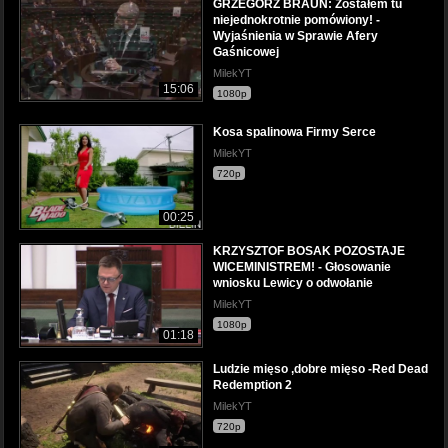
GRZEGORZ BRAUN: Zostałem tu
niejednokrotnie pomówiony! -
Wyjaśnienia w Sprawie Afery
Gaśnicowej
MilekYT
15:06
1080p
Kosa spalinowa Firmy Serce
MilekYT
720p
00:25
KRZYSZTOF BOSAK POZOSTAJE
WICEMINISTREM! - Głosowanie
wniosku Lewicy o odwołanie
MilekYT
1080p
01:18
Ludzie mięso ,dobre mięso -Red Dead
Redemption 2
MilekYT
720p