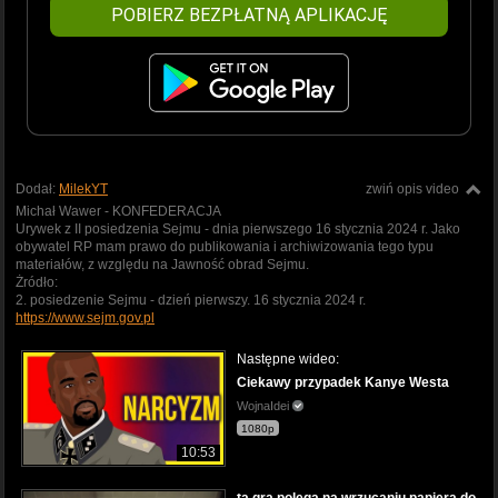
POBIERZ BEZPŁATNĄ APLIKACJĘ
Dodał:
MilekYT
zwiń opis video
Michał Wawer - KONFEDERACJA
Urywek z II posiedzenia Sejmu - dnia pierwszego 16 stycznia 2024 r. Jako
obywatel RP mam prawo do publikowania i archiwizowania tego typu
materiałów, z względu na Jawność obrad Sejmu.
Żródło:
2. posiedzenie Sejmu - dzień pierwszy. 16 stycznia 2024 r.
https://www.sejm.gov.pl
Następne wideo:
Ciekawy przypadek Kanye Westa
WojnaIdei
1080p
10:53
ta gra polega na wrzucaniu papiera do