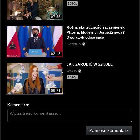
1080p
07:55
Różna skuteczność szczepionek
Pfizera, Moderny i AstraZeneca?
Dworczyk odpowiada
Gazeta.pl
02:13
JAK ZAROBIĆ W SZKOLE
Waksy
1080p
09:21
Komentarze
Zamieść komentarz