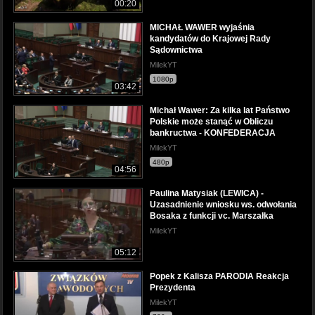
00:20
MICHAŁ WAWER wyjaśnia
kandydatów do Krajowej Rady
Sądownictwa
MilekYT
1080p
03:42
Michał Wawer: Za kilka lat Państwo
Polskie może stanąć w Obliczu
bankructwa - KONFEDERACJA
MilekYT
480p
04:56
Paulina Matysiak (LEWICA) -
Uzasadnienie wniosku ws. odwołania
Bosaka z funkcji vc. Marszałka
MilekYT
05:12
Popek z Kalisza PARODIA Reakcja
Prezydenta
MilekYT