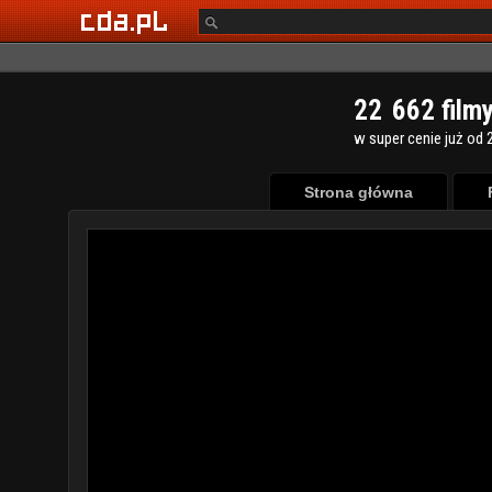
2
2
6
6
2
film
w super cenie już od 2
Strona główna