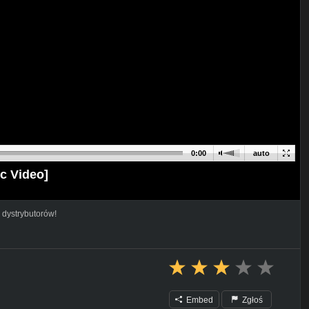
0:00
auto
ic Video]
 dystrybutorów!
Embed
Zgłoś