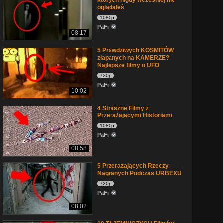
których nigdy wcześniej nie
oglądałeś
1080p
PaFi
08:17
5 Prawdziwych KOSMITÓW
złapanych na KAMERZE?
Najlepsze filmy o UFO
720p
PaFi
10:02
4 Straszne Filmy z
Przerażającymi Historiami
1080p
PaFi
08:58
5 Przerażających Rzeczy
Nagranych Podczas URBEXU
720p
PaFi
08:02