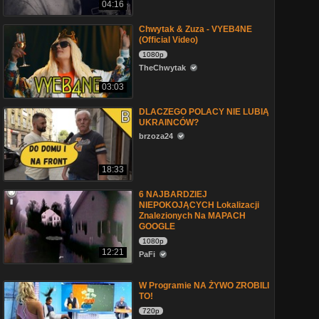
04:16
Chwytak & Zuza - VYEB4NE
(Official Video)
1080p
TheChwytak
03:03
DLACZEGO POLACY NIE LUBIĄ
UKRAINCÓW?
brzoza24
18:33
6 NAJBARDZIEJ
NIEPOKOJĄCYCH Lokalizacji
Znalezionych Na MAPACH
GOOGLE
1080p
12:21
PaFi
W Programie NA ŻYWO ZROBILI
TO!
720p