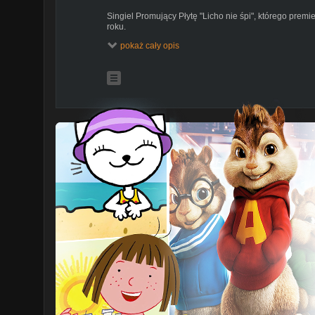
Singiel Promujący Płytę "Licho nie śpi", którego prem
roku.
pokaż cały opis
Michał Lewna - Licho nie śpi
Słowa: Michał Kozłowski & Michał Lewna
Produkcja, aranżacja, miks, mastering: Kacper Dąbrow
Produkcja teledysku, montaż, zdjęcia: Kacper Dąbrows
Facebook: @KacperMusic
Scenariusz: Paulina Grzesik
Pomoc techniczna w realizacji teledysku: Grzegorz B
Makijaż: Svietlana Pankavec
Specjalne Podziękowania dla pubu Hi-Fi
Facebook:@jackshifi
Gościnnie:
Saksofon - Michał "Sasin" Sasinowski
Aktorzy biorący udział w teledysku: