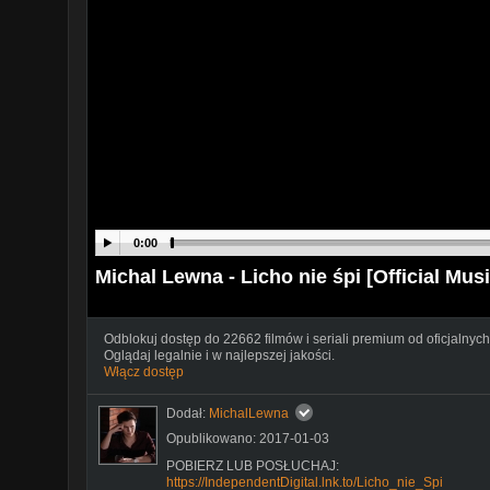
0:00
Michal Lewna - Licho nie śpi [Official Mus
Odblokuj dostęp do 22662 filmów i seriali premium od oficjalnych
Oglądaj legalnie i w najlepszej jakości.
Włącz dostęp
Dodał:
MichalLewna
Opublikowano: 2017-01-03
POBIERZ LUB POSŁUCHAJ:
https://IndependentDigital.lnk.to/Licho_nie_Spi