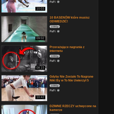
PaFi
10:03
10 BASENÓW które musisz
ODWIEDZIĆ!
1080p
PaFi
09:02
Przerażające nagrania z
internetu
1080p
PaFi
08:15
Gdyby Nie Zostało To Nagrane
Nikt By w To Nie Uwierzył 5
1080p
PaFi
10:42
DZIWNE RZECZY uchwycone na
kamerze