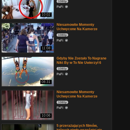
1080p
PaFi
10:02
Niesamowite Momenty
Uchwycone Na Kamerze
1080p
PaFi
11:08
Gdyby Nie Zostało To Nagrane
Nikt By w To Nie Uwierzył 6
1080p
PaFi
08:31
Niesamowite Momenty
Uchwycone Na Kamerze
1080p
PaFi
10:06
5 przerażających filmów,