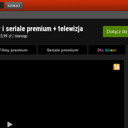
y i seriale premium + telewizja
Dołącz
do
3,99 zł / miesiąc
Filmy premium
Seriale premium
Dla dzieci