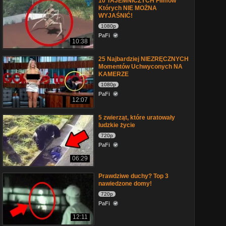
10 TAJEMNICZYCH Filmów
Których NIE MOŻNA
WYJAŚNIĆ!
1080p
PaFi
10:38
25 Najbardziej NIEZRĘCZNYCH
Momentów Uchwyconych NA
KAMERZE
1080p
PaFi
12:07
5 zwierząt, które uratowały
ludzkie życie
720p
PaFi
06:29
Prawdziwe duchy? Top 3
nawiedzone domy!
720p
PaFi
12:11