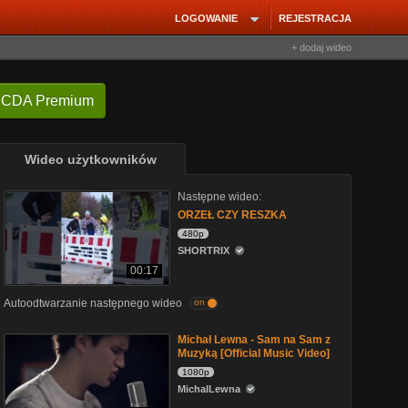
LOGOWANIE
REJESTRACJA
+ dodaj wideo
 CDA Premium
Wideo użytkowników
Następne wideo:
ORZEŁ CZY RESZKA
480p
SHORTRIX
00:17
Autoodtwarzanie następnego wideo
on
Michał Lewna - Sam na Sam z
Muzyką [Official Music Video]
1080p
MichalLewna