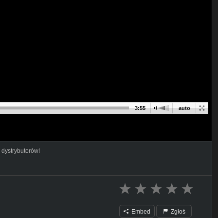
3:55
auto
 dystrybutorów!
Embed
Zgłoś