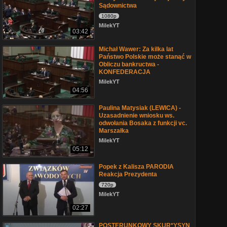
Sądownictwa
1080p
MilekYT
03:42
Michał Wawer: Za kilka lat
Państwo Polskie może stanąć w
Obliczu bankructwa -
KONFEDERACJA
MilekYT
04:56
Paulina Matysiak (LEWICA) -
Uzasadnienie wniosku ws.
odwołania Bosaka z funkcji vc.
Marszałka
MilekYT
05:12
Popek z Kalisza PARODIA
Reakcja Prezydenta
720p
MilekYT
02:27
POSTERUNKOWY SKUR*YSYN