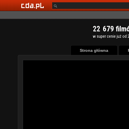
2
2
6
7
9
film
w super cenie już od 2
Strona główna