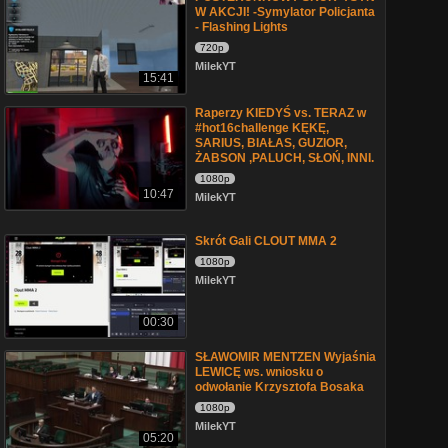
W AKCJI! -Symylator Policjanta
- Flashing Lights
720p
MilekYT
15:41
Raperzy KIEDYŚ vs. TERAZ w
#hot16challenge KĘKĘ,
SARIUS, BIAŁAS, GUZIOR,
ŻABSON ,PALUCH, SŁOŃ, INNI.
1080p
10:47
MilekYT
Skrót Gali CLOUT MMA 2
1080p
MilekYT
00:30
SŁAWOMIR MENTZEN Wyjaśnia
LEWICĘ ws. wniosku o
odwołanie Krzysztofa Bosaka
1080p
MilekYT
05:20