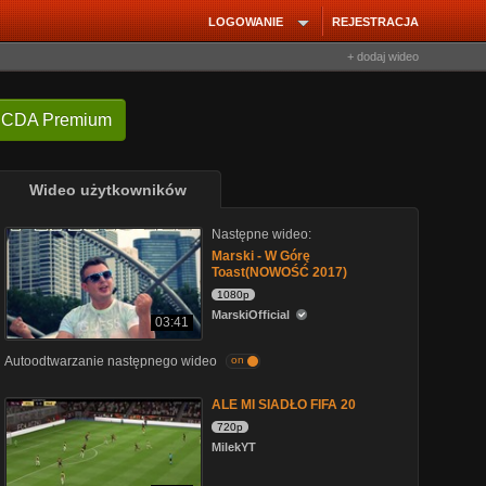
LOGOWANIE
REJESTRACJA
+ dodaj wideo
 CDA Premium
Wideo użytkowników
Następne wideo:
Marski - W Górę
Toast(NOWOŚĆ 2017)
1080p
MarskiOfficial
03:41
Autoodtwarzanie następnego wideo
on
ALE MI SIADŁO FIFA 20
720p
MilekYT