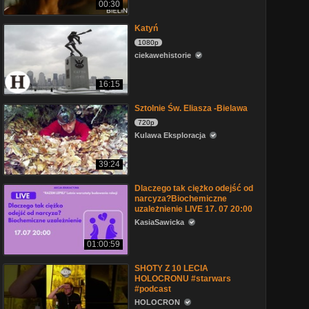
00:30
Katyń
1080p
ciekawehistorie
16:15
Sztolnie Św. Eliasza -Bielawa
720p
Kulawa Eksploracja
39:24
Dlaczego tak ciężko odejść od
narcyza?Biochemiczne
uzależnienie LIVE 17. 07 20:00
KasiaSawicka
01:00:59
SHOTY Z 10 LECIA
HOLOCRONU #starwars
#podcast
HOLOCRON