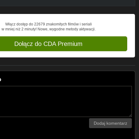
Włącz dostęp do 22679 znakomitych filmów i seriali
w mniej niż 2 minuty! Nowe, wygodne metody aktywacji.
Dołącz do CDA Premium
o
Dodaj komentarz