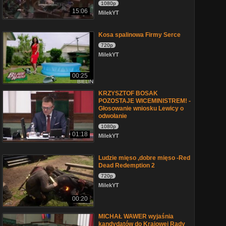
1080p
15:06
MilekYT
Kosa spalinowa Firmy Serce
720p
MilekYT
00:25
KRZYSZTOF BOSAK
POZOSTAJE WICEMINISTREM! -
Głosowanie wniosku Lewicy o
odwołanie
1080p
01:18
MilekYT
Ludzie mięso ,dobre mięso -Red
Dead Redemption 2
720p
MilekYT
00:20
MICHAŁ WAWER wyjaśnia
kandydatów do Krajowej Rady