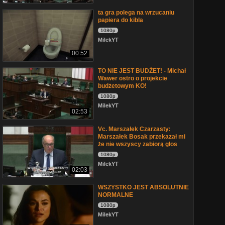
ta gra polega na wrzucaniu
papiera do kibla
1080p
MilekYT
00:52
TO NIE JEST BUDŻET! - Michał
Wawer ostro o projekcie
budżetowym KO!
1080p
MilekYT
02:53
Vc. Marszałek Czarzasty:
Marszałek Bosak przekazał mi
że nie wszyscy zabiorą głos
1080p
MilekYT
02:03
WSZYSTKO JEST ABSOLUTNIE
NORMALNE
1080p
MilekYT