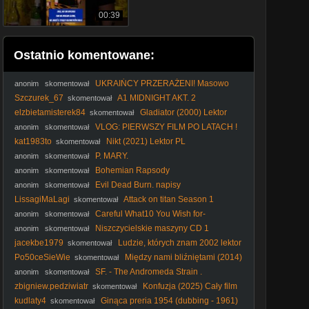
00:39
Ostatnio komentowane:
UKRAIŃCY PRZERAŻENI! Masowo
anonim
skomentował
PAKUJĄ WALIZKI i Uciekają z Polski [ NAGRANIA ]
Szczurek_67
A1 MIDNIGHT AKT. 2
skomentował
(CzarnyWróbel)
elzbietamisterek84
Gladiator (2000) Lektor
skomentował
FHD
VLOG: PIERWSZY FILM PO LATACH !
anonim
skomentował
kat1983to
Nikt (2021) Lektor PL
skomentował
P. MARY.
anonim
skomentował
Bohemian Rapsody
anonim
skomentował
Evil Dead Burn. napisy
anonim
skomentował
LissagiMaLagi
Attack on titan Season 1
skomentował
Odcinek 22 [Napisy PL]
Careful What10 You Wish for-
anonim
skomentował
Ostrożnie, czego11 sobie życzysz.
Niszczycielskie maszyny CD 1
anonim
skomentował
jacekbe1979
Ludzie, których znam 2002 lektor
skomentował
pl
Po50ceSieWie
Między nami bliźniętami (2014)
skomentował
[Lektor PL] - The Skeleton Twins
SF. - The Andromeda Strain .
anonim
skomentował
Tajemnica. Andromedy. (1971) lektor
zbigniew.pedziwiatr
Konfuzja (2025) Cały film
skomentował
PL
kudlaty4
Ginąca preria 1954 (dubbing - 1961)
skomentował