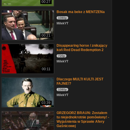
00:27
Bosak ma beke z MENTZENa
1080p
MilekYT
00:21
Disappearing horse / znikający
koń Red Dead Redemption 2
720p
MilekYT
00:11
Dlaczego MULTI KULTI JEST
FAJNE!?
1080p
MilekYT
03:39
GRZEGORZ BRAUN: Zostałem
tu niejednokrotnie pomówiony! -
Wyjaśnienia w Sprawie Afery
Gaśnicowej