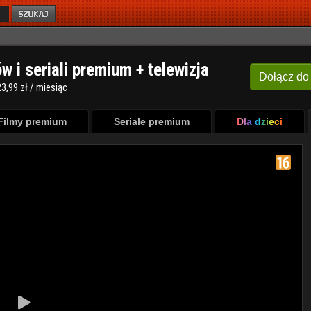
ów i seriali premium + telewizja
Dołącz
do
3,99 zł / miesiąc
Filmy premium
Seriale premium
Dla dzieci